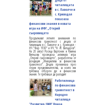
Деца от
читалищата
в с. Паволче и
с. Криводол
показаха
финансови знания в новата
игра на ИФГ „Открий
съкровището
Продължават летните занимания по
финансова грамотност с децата от
читалищата в с. Паволче и с. Криводол -
НЧ "Фар 1930" и НЧ "Н. Й. Вапцаров".
На 20 август Росица Вартоник и Румяна
Витньова проведоха активната игра
„Открий съкровището“, разработена от
фондация „Инициатива за финансова
грамотност“. Децата преминаха през
серии предизвикателства, за които им
трябваха отборен дух и финансови
знания. Те трябваше да разгадаят
Работилница
по финансова
грамотност в
Народно
читалище
"Развитие-1869" Враца