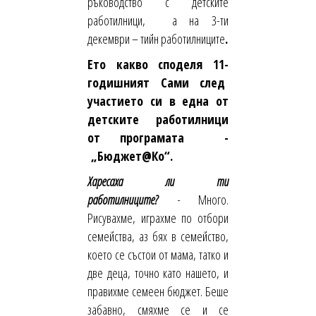
ръководство с детските
работилници, а на 3-ти
декември – тийн работилниците
.
Ето какво споделя 11-
годишният Сами след
участието си в една от
детските работилници
от програмата -
„Бюджет
@
Ко“.
Харесаха ли ти
работилниците?
-
Много.
Рисувахме, играхме по отбори
семейства, аз бях в семейство,
което се състои от мама, татко и
две деца, точно като нашето, и
правихме семеен бюджет. Беше
забавно, смяхме се и се