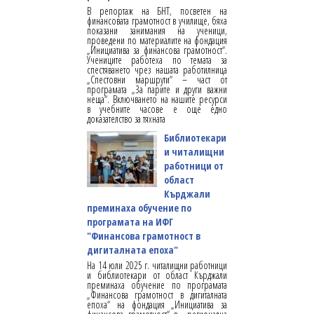
В репортаж на БНТ, посветен на
финансовата грамотност в училище, бяха
показани занимания на ученици,
проведени по материалите на фондация
„Инициатива за финансова грамотност“.
Учениците работеха по темата за
спестяването чрез нашата работилница
„Спестовни маршрути“ – част от
програмата „За парите и други важни
неща“. Включването на нашите ресурси
в учебните часове е още едно
доказателство за тяхната
Библиотекари
и читалищни
работници от
област
Кърджали
преминаха обучение по
програмата на ИФГ
"Финансова грамотност в
дигиталната епоха"
На 14 юли 2025 г. читалищни работници
и библиотекари от област Кърджали
преминаха обучение по програмата
„Финансова грамотност в дигиталната
епоха“ на фондация „Инициатива за