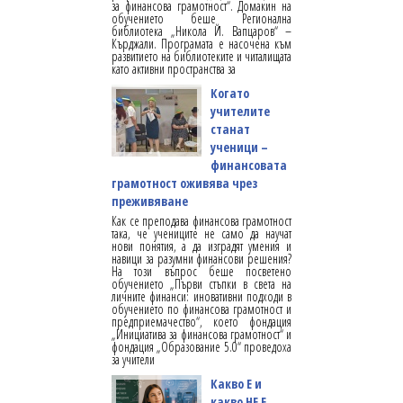
за финансова грамотност“. Домакин на
обучението беше Регионална
библиотека „Никола Й. Вапцаров“ –
Кърджали. Програмата е насочена към
развитието на библиотеките и читалищата
като активни пространства за
Когато
учителите
станат
ученици –
финансовата
грамотност оживява чрез
преживяване
Как се преподава финансова грамотност
така, че учениците не само да научат
нови понятия, а да изградят умения и
навици за разумни финансови решения?
На този въпрос беше посветено
обучението „Първи стъпки в света на
личните финанси: иновативни подходи в
обучението по финансова грамотност и
предприемачество“, което фондация
„Инициатива за финансова грамотност“ и
фондация „Образование 5.0“ проведоха
за учители
Какво Е и
какво НЕ Е