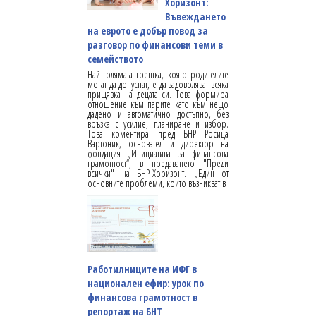
Хоризонт:
Въвеждането
на еврото е добър повод за
разговор по финансови теми в
семейството
Най-голямата грешка, която родителите
могат да допуснат, е да задоволяват всяка
прищявка на децата си. Това формира
отношение към парите като към нещо
дадено и автоматично достъпно, без
връзка с усилие, планиране и избор.
Това коментира пред БНР Росица
Вартоник, основател и директор на
фондация „Инициатива за финансова
грамотност“, в предаването "Преди
всички" на БНР-Хоризонт. „Един от
основните проблеми, които възникват в
Работилниците на ИФГ в
национален ефир: урок по
финансова грамотност в
репортаж на БНТ