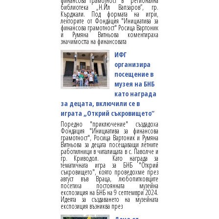
финансова грамотност“ в регионална
библиотека „Н.Йл Вапзаров”, гр.
Кърджали. Под формата на игри,
лекторите от Фондация "Инициатива за
финансова грамотност" Росица Вартоник
и Румяна Витньова коментираха
значимостта на финансовата
ИФГ
организира
посещение в
музея на БНБ
като награда
за децата, включили се в
играта „Открий съкровището“
Поредно "приключение" създадоха
Фондация "Инициатива за финансова
грамотност", Росица Вартоник и Румяна
Витньова за децата посещаващи летните
работилници в читалищата в с. Паволче и
гр. Криводол. Като награда за
тематичната игра за БНБ "Открий
съкровището", която проведохме през
август във Враца, любопитковците
посетиха постоянната музейна
експозиция на БНБ на 9 септември 2024.
Идеята за създаването на музейната
експозиция възниква през