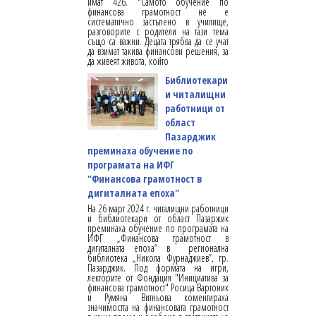
имат 426. "Самото обучение по
финансова грамотност не е
систематично застъпено в училище,
разговорите с родители на тази тема
също са важни. Децата трябва да се учат
да взимат такива финансови решения, за
да живеят живота, който
Библиотекари
и читалищни
работници от
област
Пазарджик
преминаха обучение по
програмата на ИФГ
"Финансова грамотност в
дигиталната епоха"
На 26 март 2024 г. читалищни работници
и библиотекари от област Пазаржик
преминаха обучение по програмата на
ИФГ „Финансова грамотност в
дигиталната епоха“ в регионална
библиотека „Никола Фурнаджиев”, гр.
Пазарджик. Под формата на игри,
лекторите от Фондация "Инициатива за
финансова грамотност" Росица Вартоник
и Румяна Витньова коментираха
значимостта на финансовата грамотност