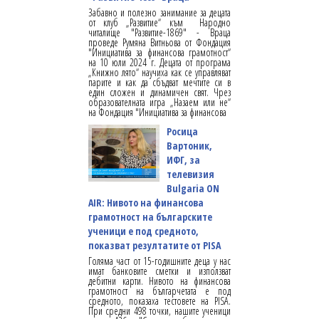
Забавно и полезно занимание за децата
от клуб „Развитие“ към Народно
читалище "Развитие-1869" - Враца
проведе Румяна Витньова от Фондация
"Инициатива за финансова грамотност“
на 10 юли 2024 г. Децата от програма
„Книжно лято“ научиха как се управляват
парите и как да сбъдват мечтите си в
един сложен и динамичен свят. Чрез
образователната игра „Назаем или не“
на Фондация "Инициатива за финансова
Росица
Вартоник,
ИФГ, за
телевизия
Bulgaria ON
AIR: Нивото на финансова
грамотност на българските
ученици е под средното,
показват резултатите от PISA
Голяма част от 15-годишните деца у нас
имат банковите сметки и използват
дебитни карти. Нивото на финансова
грамотност на българчетата е под
средното, показаха тестовете на PISA.
При средни 498 точки, нашите ученици