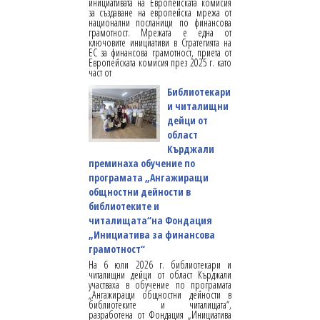
инициативата на Европейската комисия
за създаване на европейска мрежа от
национални посланици по финансова
грамотност. Мрежата е една от
ключовите инициативи в Стратегията на
ЕС за финансова грамотност, приета от
Европейската комисия през 2025 г. като
част от
Библиотекари
и читалищни
дейци от
област
Кърджали
преминаха обучение по
програмата „Ангажиращи
общностни дейности в
библиотеките и
читалищата“на Фондация
„Инициатива за финансова
грамотност“
На 6 юли 2026 г. библиотекари и
читалищни дейци от област Кърджали
участваха в обучение по програмата
„Ангажиращи общностни дейности в
библиотеките и читалищата“,
разработена от Фондация „Инициатива