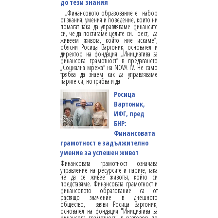
до тези знания
„Финансовото образование е набор
от знания, умения и поведение, които ни
помагат така да управляваме финансите
си, че да постигаме целите си. Тоест, да
живеем живота, който ние искаме”,
обясни Росица Вартоник, основател и
директор на фондация „Инициатива за
финансова грамотност” в предаването
„Социална мрежа“ на NOVA TV. Не само
трябва да знаем как да управляваме
парите си, но трябва и да
Росица
Вартоник,
ИФГ, пред
БНР:
Финансовата
грамотност е задължително
умение за успешен живот
Финансовата грамотност означава
управление на ресурсите и парите, така
че да се живее животът, който си
представяме. Финансовата грамотност и
финансовото образование са от
растящо значение в днешното
общество, заяви Росица Вартоник,
основател на фондация "Инициатива за
финансова грамотност" в разговор по