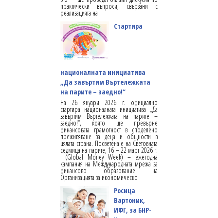
практически въпроси, свързани с
реализацията на
Стартира
националната инициатива
„Да завъртим Въртележката
на парите – заедно!“
На 26 януари 2026 г. официално
стартира националната инициатива „Да
завъртим Въртележката на парите –
заедно!“, която ще превърне
финансовата грамотност в споделено
преживяване за деца и общности в
цялата страна. Посветена е на Световната
седмица на парите, 16 – 22 март 2026 г.
(Global Money Week) – ежегодна
кампания на Международната мрежа за
финансово образование на
Организацията за икономическо
Росица
Вартоник,
ИФГ, за БНР-