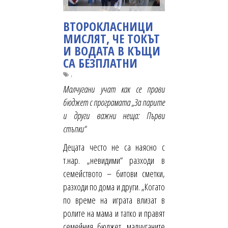
ВТОРОКЛАСНИЦИ
МИСЛЯТ, ЧЕ ТОКЪТ
И ВОДАТА В КЪЩИ
СА БЕЗПЛАТНИ
,
Малчугани учат как се прави
бюджет с програмата „За парите
и други важни неща: Първи
стъпки“
Децата често не са наясно с
т.нар. „невидими“ разходи в
семейството – битови сметки,
разходи по дома и други. „Когато
по време на играта влизат в
ролите на мама и татко и правят
семейния бюджет, малчуганите