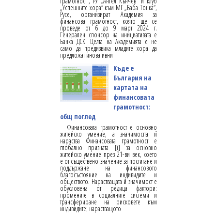
грамотност“, РУ „Ангел Кънчев“ и клуб
„Успешните хора“ към МГ „Баба Тонка“,
Русе, организират Академия за
финансова грамотност, която ще се
проведе от 6 до 9 март 2024 г.
Генерален спонсор на инициативата е
Банка ДСК. Целта на Академията е не
само да предизвика младите хора да
предложат иновативни
Къде е
България на
картата на
финансовата
грамотност:
общ поглед
Финансовата грамотност е основно
житейско умение, а значимостта й
нараства Финансовата грамотност е
глобално призната [i] за основно
житейско умение през 21-ви век, което
е от съществено значение за постигане и
поддържане на финансовото
благосъстояние на индивидите и
обществото. Нарастващата й значимост е
обусловена от редица фактори:
промените в социалните системи и
трансфериране на рисковете към
индивидите; нарастващото