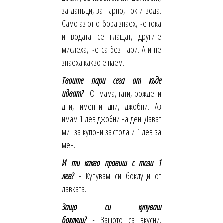
за данъци, за парно, ток и вода.
Само аз от отбора знаех, че тока
и водата се плащат, другите
мислеха, че са без пари. А и не
знаеха какво е наем.
Твоите пари сега от къде
идват?
-
От мама, тати, рождени
дни, именни дни, джобни. Аз
имам 1 лев джобни на ден. Дават
ми за купони за стола и 1 лев за
мен.
И ти какво правиш с този 1
лев?
-
Купувам си боклуци от
лавката.
Защо си купуваш
боклуци?
-
Защото са вкусни.