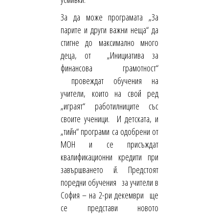
За да може програмата „За
парите и други важни неща“ да
стигне до максимално много
деца, от „Инициатива за
финансова грамотност“
провеждат обучения на
учители, които на свой ред
„играят“ работилниците със
своите ученици. И детската, и
„тийн“ програми са одобрени от
МОН и се присъждат
квалификационни кредити при
завършването й. Предстоят
поредни обучения за учители в
София – на 2-ри декември ще
се представи новото