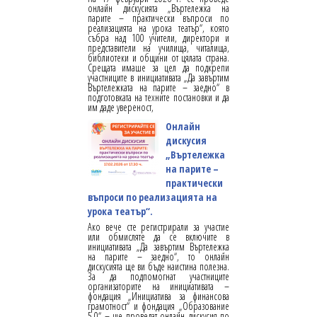
онлайн дискусията „Въртележка на
парите – практически въпроси по
реализацията на урока театър“, която
събра над 100 учители, директори и
представители на училища, читалища,
библиотеки и общини от цялата страна.
Срещата имаше за цел да подкрепи
участниците в инициативата „Да завъртим
Въртележката на парите – заедно“ в
подготовката на техните постановки и да
им даде увереност,
Онлайн
дискусия
„Въртележка
на парите –
практически
въпроси по реализацията на
урока театър“.
Ако вече сте регистрирали за участие
или обмисляте да се включите в
инициативата „Да завъртим Въртележка
на парите – заедно“, то онлайн
дискусията ще ви бъде наистина полезна.
За да подпомогнат участниците
организаторите на инициативата –
фондация „Инициатива за финансова
грамотност“ и фондация „Образование
5.0“ – ще проведат онлайн дискусия по