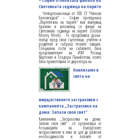
– София отбелязаха финала на
Световната седмица на парите
Четвъртокласници от 108 СУ "Никола
Беловеждов" – София превърнаха
„Въртележка на парите“ във вълнуващ
празник и запомнящ се финал на
Световната седмица на парите (Global
Money Week). Те представиха урока-
театър пред свои съученици, учители и
родители и събраха техните овации.
Специални гости на събитието бяха
представителите на ИФГ Росица
Вартоник и Теодора Панайотова, които
бяха приветствани от директора на
Навлизаме в
света на
имуществените застраховки с
кампанията „Застраховка на
дома: Запази своя свят“
Кампанията „Застраховка на дома:
Запази своя свят“ се организира от
Асоциацията на българските
застрахователи и има за цел да разясни
необходимостта и ползите от