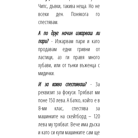
Чипс, дъвки, такива неща. Но не
всеки ден. Понякога го
спестявам.
А по друг начин изкарваш ли
пари?
-
Изкарвам пари и като
продавам едни гривни от
ластици, аз ги правя много
хубави, или от тънки въженца с
мидички.
И за какво спестяваш?
-
За
реквизит за фокуси. Трябват ми
поне 150 лева. А батко, който е в
8-ми клас, спестява за
машинките на скейтборд – 120
лева му трябват. Вече има дъска
и като си купи машинките сам ще