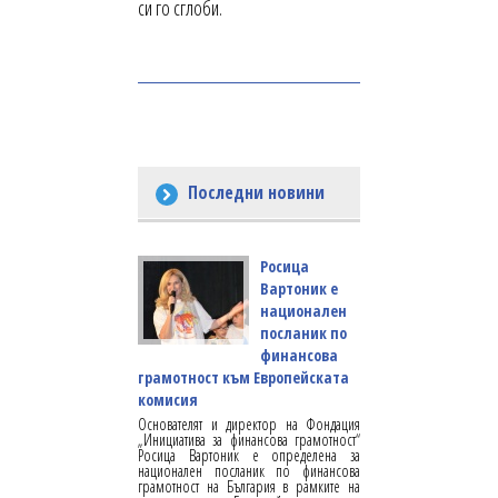
си го сглоби.
Последни новини
Росица
Вартоник е
национален
посланик по
финансова
грамотност към Европейската
комисия
Основателят и директор на Фондация
„Инициатива за финансова грамотност“
Росица Вартоник е определена за
национален посланик по финансова
грамотност на България в рамките на