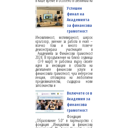
в наше време и особено в светлината на
Успешен
финал на
Академията
за финансова
грамотност
Иновативност, мотивираност, широк
кръгозор, умение за работа в екип –
всичко това и много повече
демонстрираха участниците в
Академията за Финансова грамотност
2024. В продължение на близо седмица
(3-9 март) те работиха върху своите
идеи за иновации в областта на
дигиталните финансови услуги и
финансовата грамотност, чуха интересни
лекции, отговаряха на любопитни
предизвикателства, създадоха нови
запознанства и
Включете се в
Академия за
финансова
грамотност
Фондация
„Образование 5.0“ в партньорство с
фондация „Инициатива за финансова