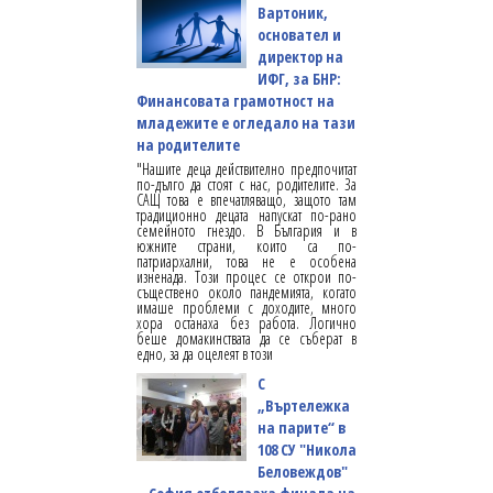
Вартоник,
основател и
директор на
ИФГ, за БНР:
Финансовата грамотност на
младежите е огледало на тази
на родителите
"Нашите деца действително предпочитат
по-дълго да стоят с нас, родителите. За
САЩ това е впечатляващо, защото там
традиционно децата напускат по-рано
семейното гнездо. В България и в
южните страни, които са по-
патриархални, това не е особена
изненада. Този процес се открои по-
съществено около пандемията, когато
имаше проблеми с доходите, много
хора останаха без работа. Логично
беше домакинствата да се съберат в
едно, за да оцелеят в този
С
„Въртележка
на парите“ в
108 СУ "Никола
Беловеждов"