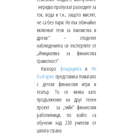
нерядко пропускат разходите за
ток, вода и т.н., защото мислят,
че са без пари. Но пък обичайно
включват тези за лакомства и
дрехи.“ – споделят
наблюденията си експертите от
„Инициатива за финансова
грамотност“.
Наскоро
фондацията
и
НН
България
представиха помагало
с детски финансови игри и
театър. То се явява като
продължение на друг техен
проект за „тийн“ финансови
работилници, по който са
обучени над 230 учители от
цялата страна.