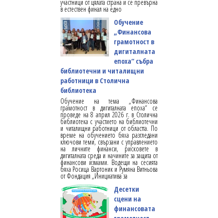
участници от цялата страна и се превърна
в естествен финал на едно
Обучение
„Финансова
грамотност в
дигиталната
епоха“ събра
библиотечни и читалищни
работници в Столична
библиотека
Обучение на тема „Финансова
грамотност в дигиталната епоха“ се
проведе на 8 април 2026 г. в Столична
библиотека с участието на библиотечни
и читалищни работници от областта. По
време на обучението бяха разгледани
ключови теми, свързани с управлението
на личните финанси, рисковете в
дигиталната среда и начините за защита от
финансови измами. Водещи на сесията
бяха Росица Вартоник и Румяна Витньова
от Фондация „Инициатива за
Десетки
сцени на
финансовата