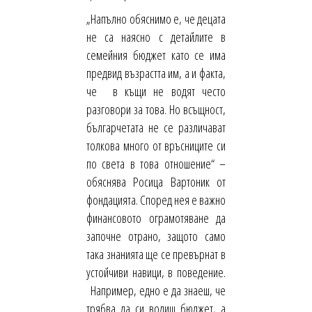
„Напълно обяснимо е, че децата
не са наясно с детайлите в
семейния бюджет като се има
предвид възрастта им, а и факта,
че в къщи не водят често
разговори за това. Но всъщност,
българчетата не се различават
толкова много от връсниците си
по света в това отношение“ –
обяснява Росица Вартоник от
фондацията. Според нея е важно
финансовото ограмотяване да
започне отрано, защото само
така знанията ще се превърнат в
устойчиви навици, в поведение.
Например, едно е да знаеш, че
трябва да си водиш бюджет, а