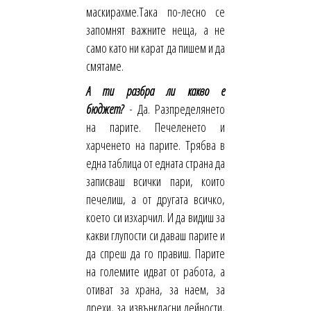
маскирахме.Така по-лесно се
запомнят важните неща, а не
само като ни карат да пишем и да
смятаме.
А ти разбра ли какво е
бюджет?
-
Да. Разпределянето
на парите. Печеленето и
харченето на парите. Трябва в
една таблица от едната страна да
записваш всички пари, които
печелиш, а от другата всичко,
което си изхарчил. И да видиш за
какви глупости си даваш парите и
да спреш да го правиш. Парите
на големите идват от работа, а
отиват за храна, за наем, за
дрехи, за извънкласни дейности,