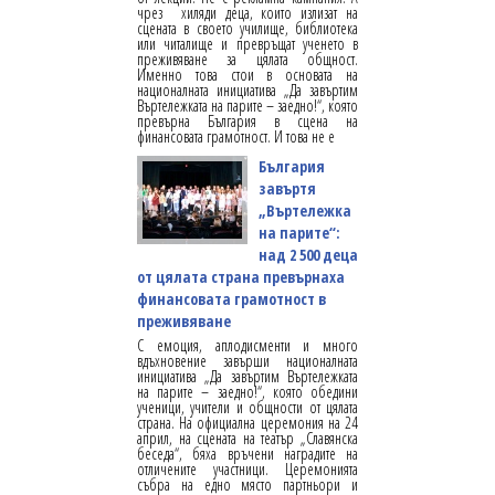
чрез хиляди деца, които излизат на
сцената в своето училище, библиотека
или читалище и превръщат ученето в
преживяване за цялата общност.
Именно това стои в основата на
националната инициатива „Да завъртим
Въртележката на парите – заедно!“, която
превърна България в сцена на
финансовата грамотност. И това не е
България
завъртя
„Въртележка
на парите“:
над 2 500 деца
от цялата страна превърнаха
финансовата грамотност в
преживяване
С емоция, аплодисменти и много
вдъхновение завърши националната
инициатива „Да завъртим Въртележката
на парите – заедно!“, която обедини
ученици, учители и общности от цялата
страна. На официална церемония на 24
април, на сцената на театър „Славянска
беседа“, бяха връчени наградите на
отличените участници. Церемонията
събра на едно място партньори и