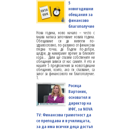
5
новогодишни
обещания за
финансово
благополучие
Нова година, ново начало – често с
такава нагласа започваме новата година.
Обещаваме си да живеем по-
здравословно, по-разумно от финансова
гледна точка, да бъдем по-добри,
щедри, да намираме време за близките
хора... Дали ще спазим собствените ни
обещания зависи от нас самите. А ето и
нашите 5 предложения за новогодишни
обещания, които, ако ги спазваме, са
залог за финансовото ни благополучие.
1.
Росица
Вартоник,
основател и
директор на
ИФГ, за NOVA
TV: Финансова грамотност да
се преподава и в училищата,
за да има всички деца достъп