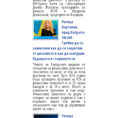
БНР-Христо Ботев със събеседниците
Джеймс Йоловски, преподавател по
финанси, ВУЗФ и Магданела
Делинешева, председател на Фондация
Росица
Вартоник,
пред Bulgaria
ON AIR:
Трябва да се
замислим как да се защитим
от рисковете и как да осигурим
бъдещето и старините си
"Нивото на българските младежи по
отношение на финансовата грамотност е
относително по-ниско от тези на техни
връстници по света. През 2018 година
беше проведено проучване на PISA за
финансовата грамотност и от 20 страни
България е на 18-о място. Много са
комплексни причините за това нещо.
Финансовата грамотност на децата е
огледало на нашите родители и това е
нормално, защото тези умения и
отношението към това да управляваме
парите си, това е
Росица