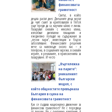
финансовата
грамотност
Светът, в който
децата растат днес Днешните деца могат
да чуят съвет за криптовалути в TikTok
още преди да са научили какво е лихва.
Пазаруват онлайн с няколко клика,
използват дигитални плащания и
ежедневно попадат на съдържание за
„лесни пари“, инвестиции и бързо
забогатяване. Финансовите решения
вече са навсякъде около нас – в
телефона, в социалните мрежи, в онлайн
игрите, в рекламите, в приложенията за
пазаруване. И често
„Въртележка
на парите“:
уникалният
български
модел, с
който общностите превърнаха
България в сцена на
финансовата грамотност
Как се създава национално движение за
финансова грамотност? Не с поредица
от лекции. Не с рекламна кампания. А