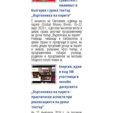
грамотност
оживяват в
България с урока театър
„Въртележка на парите“
С началото на Световната седмица на
парите (Global Money Week), 16–22
март 2026 г., в десетки населени места в
цялата страна започват представленията
на урока театър „Въртележка на парите“.
Училища, читалища и библиотеки в
цялата страна се превръщат в сцени, на
които децата представят уроци за парите
и живота, разказани чрез театър, а
представленията събират ученици,
родители и представители на местната
общност около темата за
Енергия, идеи
и над 100
участници в
онлайн
дискусията
„Въртележка на парите -
практически аспекти при
реализацията на урока
театър"
На 17 февруари 2026 г. се проведе