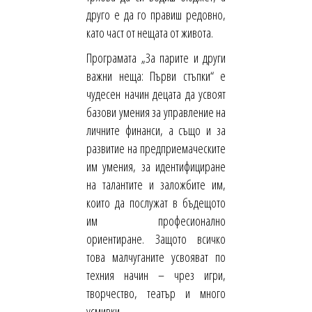
друго е да го правиш редовно,
като част от нещата от живота.
Програмата „За парите и други
важни неща: Първи стъпки“ е
чудесен начин децата да усвоят
базови умения за управление на
личните финанси, а също и за
развитие на предприемаческите
им умения, за идентифициране
на талантите и заложбите им,
които да послужат в бъдещото
им професионално
ориентиране. Защото всичко
това малчуганите усвояват по
техния начин – чрез игри,
творчество, театър и много
усмивки.