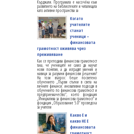
Кърджали. Програмата е насочена към
развитието на библиотеките и читалищата
като активни пространства за
Когато
учителите
станат
ученици –
финансовата
грамотност оживява чрез
преживяване
Как се преподава финансова грамотност
така, че учениците не само да научат
нови понятия, а да изградят умения и
навици за разумни финансови решения?
На този въпрос беше посветено
обучението „Първи стъпки в света на
личните финанси: иновативни подходи в
обучението по финансова грамотност и
предприемачество“, което фондация
„Инициатива за финансова грамотност“ и
фондация „Образование 5.0“ проведоха
за учители
Какво Е и
какво НЕ Е
финансовата
грамотност