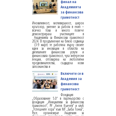
финал на
Академията
за финансова
грамотност
Иновативност, мотивираност, широк
кръгозор, умение за работа в екип –
всичко това и много повече
демонстрираха участниците в
Академията за Финансова грамотност
2024. В продължение на близо седмица
(3-9 март) те работиха върху своите
идеи за иновации в областта на
дигиталните финансови услуги и
финансовата грамотност, чуха интересни
лекции, отговаряха на любопитни
предизвикателства, създадоха нови
запознанства и
Включете се в
Академия за
финансова
грамотност
Фондация
„Образование 5.0“ в партньорство с
фондация „Инициатива за финансова
грамотност“, РУ „Ангел Кънчев“ и клуб
„Успешните хора“ към МГ „Баба Тонка“,
Русе, организират Академия за