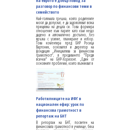
на еврото е добър повод за
разговор по финансови теми в
семейството
Най-голямата грешка, която родителите
могат да допуснат, е да задоволяват всяка
прищявка на децата си. Това формира
отношение към парите като към нещо
дадено и автоматично достъпно, без
връзка с усилие, планиране и избор.
Това коментира пред БНР Росица
Вартоник, основател и директор на
фондация „Инициатива за финансова
грамотност“, в предаването "Преди
всички" на БНР-Хоризонт. „Един от
основните проблеми, които възникват в
Работилниците на ИФГ в
национален ефир: урок по
финансова грамотност в
репортаж на БНТ
В репортаж на БНТ, посветен на
финансовата грамотност в училище, бяха