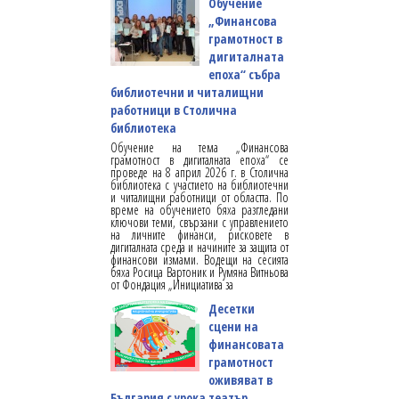
Обучение
„Финансова
грамотност в
дигиталната
епоха“ събра
библиотечни и читалищни
работници в Столична
библиотека
Обучение на тема „Финансова
грамотност в дигиталната епоха“ се
проведе на 8 април 2026 г. в Столична
библиотека с участието на библиотечни
и читалищни работници от областта. По
време на обучението бяха разгледани
ключови теми, свързани с управлението
на личните финанси, рисковете в
дигиталната среда и начините за защита от
финансови измами. Водещи на сесията
бяха Росица Вартоник и Румяна Витньова
от Фондация „Инициатива за
Десетки
сцени на
финансовата
грамотност
оживяват в
България с урока театър