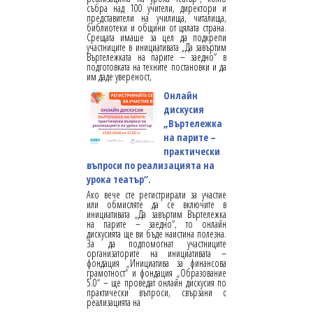
събра над 100 учители, директори и
представители на училища, читалища,
библиотеки и общини от цялата страна.
Срещата имаше за цел да подкрепи
участниците в инициативата „Да завъртим
Въртележката на парите – заедно“ в
подготовката на техните постановки и да
им даде увереност,
Онлайн
дискусия
„Въртележка
на парите –
практически
въпроси по реализацията на
урока театър“.
Ако вече сте регистрирали за участие
или обмисляте да се включите в
инициативата „Да завъртим Въртележка
на парите – заедно“, то онлайн
дискусията ще ви бъде наистина полезна.
За да подпомогнат участниците
организаторите на инициативата –
фондация „Инициатива за финансова
грамотност“ и фондация „Образование
5.0“ – ще проведат онлайн дискусия по
практически въпроси, свързани с
реализацията на