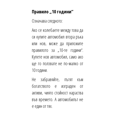
Правило „10 години“
Означава следното:
Ако се колебаете между това да
си купите автомобил втора ръка
или нов, може да приложите
правилото за „10-те години“.
Купете нов автомобил, само ако
ще го ползвате не по-малко от
10 години.
Не забравяйте, пътят към
богатството е изграден от
активи, чиято стойност нараства
във времето. А автомобилът не
е един от тях.