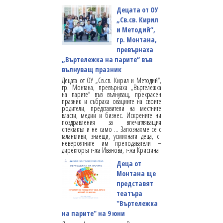
Децата от ОУ
„Св.св. Кирил
и Методий“,
гр. Монтана,
превърнаха
„Въртележка на парите“ във
вълнуващ празник
Децата от ОУ „Св.св. Кирил и Методий“,
гр. Монтана, превърнаха „Въртележка
на парите“ във вълнуващ, прекрасен
празник и събраха овациите на своите
родители, представители на местните
власти, медии и бизнес. Искрените ни
поздравления за впечатляващия
спектакъл и не само … Запознахме се с
талантливи, знаещи, усмихнати деца, с
невероятните им преподаватели –
директорът г-жа Иванова, г-жа Кристина
Деца от
Монтана ще
представят
театъра
"Въртележка
на парите" на 9 юни