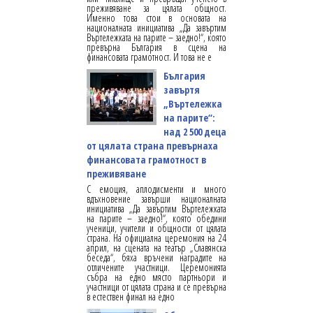
преживяване за цялата общност.
Именно това стои в основата на
националната инициатива „Да завъртим
Въртележката на парите – заедно!“, която
превърна България в сцена на
финансовата грамотност. И това не е
България
завъртя
„Въртележка
на парите“:
над 2 500 деца
от цялата страна превърнаха
финансовата грамотност в
преживяване
С емоция, аплодисменти и много
вдъхновение завърши националната
инициатива „Да завъртим Въртележката
на парите – заедно!“, която обедини
ученици, учители и общности от цялата
страна. На официална церемония на 24
април, на сцената на театър „Славянска
беседа“, бяха връчени наградите на
отличените участници. Церемонията
събра на едно място партньори и
участници от цялата страна и се превърна
в естествен финал на едно