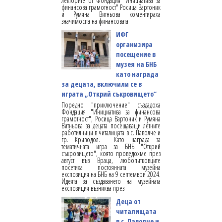
лекторите от Фондация "Инициатива за
финансова грамотност" Росица Вартоник
и Румяна Витньова коментираха
значимостта на финансовата
ИФГ
организира
посещение в
музея на БНБ
като награда
за децата, включили се в
играта „Открий съкровището“
Поредно "приключение" създадоха
Фондация "Инициатива за финансова
грамотност", Росица Вартоник и Румяна
Витньова за децата посещаващи летните
работилници в читалищата в с. Паволче и
гр. Криводол. Като награда за
тематичната игра за БНБ "Открий
съкровището", която проведохме през
август във Враца, любопитковците
посетиха постоянната музейна
експозиция на БНБ на 9 септември 2024.
Идеята за създаването на музейната
експозиция възниква през
Деца от
читалищата
в с. Паволче и