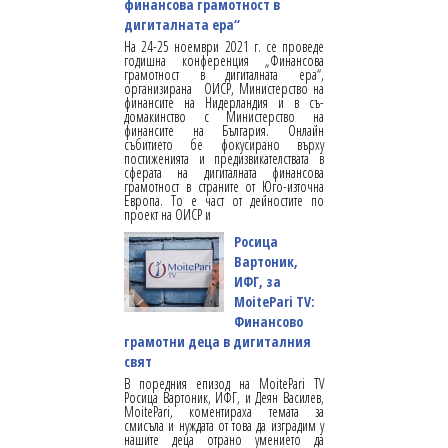
финансова грамотност в
дигиталната ера“
На 24-25 ноември 2021 г. се проведе
годишна конференция „Финансова
грамотност в дигиталната ера“,
организирана ОИСР, Министерство на
финансите на Нидерландия и в съ-
домакинство с Министерство на
финансите на България. Онлайн
събитието бе фокусирано върху
постиженията и предизвикателствата в
сферата на дигиталната финансова
грамотност в страните от Юго-източна
Европа. То е част от дейностите по
проект на ОИСР и
Росица
Вартоник,
ИФГ, за
MoitePari TV:
Финансово
грамотни деца в дигиталния
свят
В поредния епизод на MoitePari TV
Росица Вартоник, ИФГ, и Деян Василев,
MoitePari, коментираха темата за
смисъла и нуждата от това да изградим у
нашите деца отрано умението да