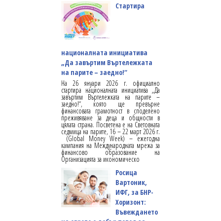
Стартира
националната инициатива
„Да завъртим Въртележката
на парите – заедно!“
На 26 януари 2026 г. официално
стартира националната инициатива „Да
завъртим Въртележката на парите –
заедно!“, която ще превърне
финансовата грамотност в споделено
преживяване за деца и общности в
цялата страна. Посветена е на Световната
седмица на парите, 16 – 22 март 2026 г.
(Global Money Week) – ежегодна
кампания на Международната мрежа за
финансово образование на
Организацията за икономическо
Росица
Вартоник,
ИФГ, за БНР-
Хоризонт:
Въвеждането