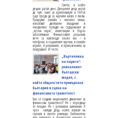
Светът, в който
децата растат днес Днешните деца могат
да чуят съвет за криптовалути в TikTok
още преди да са научили какво е лихва.
Пазаруват онлайн с няколко клика,
използват дигитални плащания и
ежедневно попадат на съдържание за
„лесни пари“, инвестиции и бързо
забогатяване. Финансовите решения
вече са навсякъде около нас – в
телефона, в социалните мрежи, в онлайн
игрите, в рекламите, в приложенията за
пазаруване. И често
„Въртележка
на парите“:
уникалният
български
модел, с
който общностите превърнаха
България в сцена на
финансовата грамотност
Как се създава национално движение за
финансова грамотност? Не с поредица
от лекции. Не с рекламна кампания. А
чрез хиляди деца, които излизат на
сцената в своето училище, библиотека
или читалище и превръщат ученето в