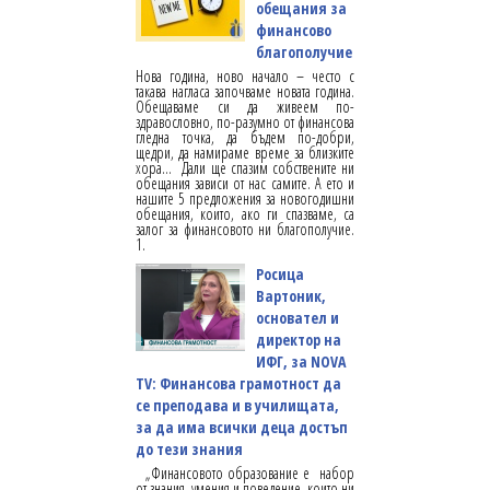
обещания за
финансово
благополучие
Нова година, ново начало – често с
такава нагласа започваме новата година.
Обещаваме си да живеем по-
здравословно, по-разумно от финансова
гледна точка, да бъдем по-добри,
щедри, да намираме време за близките
хора... Дали ще спазим собствените ни
обещания зависи от нас самите. А ето и
нашите 5 предложения за новогодишни
обещания, които, ако ги спазваме, са
залог за финансовото ни благополучие.
1.
Росица
Вартоник,
основател и
директор на
ИФГ, за NOVA
TV: Финансова грамотност да
се преподава и в училищата,
за да има всички деца достъп
до тези знания
„Финансовото образование е набор
от знания, умения и поведение, които ни