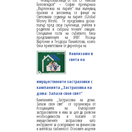
Четвъртокласници от 108 СУ "Никола
Беловеждов" – София превърнаха
„Въртележка на парите“ във вълнуващ
празник и запомнящ се финал на
Световната седмица на парите (Global
Money Week). Те представиха урока-
театър пред свои съученици, учители и
родители и събраха техните овации.
Специални гости на събитието бяха
представителите на ИФГ Росица
Вартоник и Теодора Панайотова, които
бяха приветствани от директора на
Навлизаме в
света на
имуществените застраховки с
кампанията „Застраховка на
дома: Запази своя свят“
Кампанията „Застраховка на дома:
Запази своя свят“ се организира от
Асоциацията на българските
застрахователи и има за цел да разясни
необходимостта и ползите от
имуществените застраховки като
инструмент за осигуряване на финансова
и житейска стабилност. Основите акценти