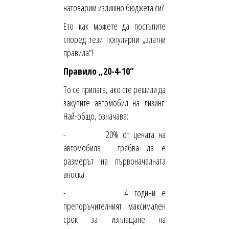
натоварим излишно бюджета си?
Ето как можете да постъпите
според тези популярни „златни
правила“!
Правило „20-4-10“
То се прилага, ако сте решили да
закупите автомобил на лизинг.
Най-общо, означава:
- 20% от цената на
автомобила трябва да е
размерът на първоначалната
вноска
- 4 години е
препоръчителният максимален
срок за изплащане на