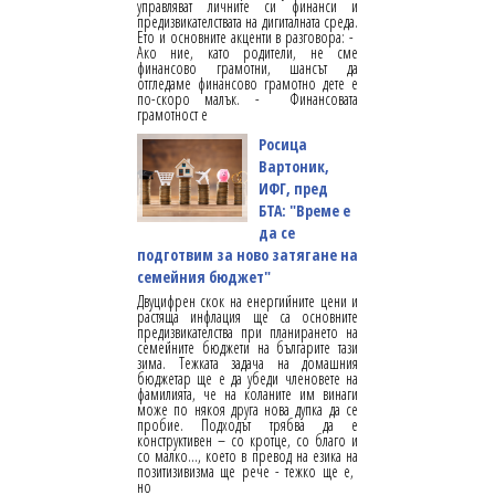
управляват личните си финанси и
предизвикателствата на дигиталната среда.
Ето и основните акценти в разговора: -
Ако ние, като родители, не сме
финансово грамотни, шансът да
отгледаме финансово грамотно дете е
по-скоро малък. - Финансовата
грамотност е
Росица
Вартоник,
ИФГ, пред
БТА: "Време е
да се
подготвим за ново затягане на
семейния бюджет"
Двуцифрен скок на енергийните цени и
растяща инфлация ще са основните
предизвикателства при планирането на
семейните бюджети на българите тази
зима. Тежката задача на домашния
бюджетар ще е да убеди членовете на
фамилията, че на коланите им винаги
може по някоя друга нова дупка да се
пробие. Подходът трябва да е
конструктивен – со кротце, со благо и
со малко…, което в превод на езика на
позитизивизма ще рече - тежко ще е,
но