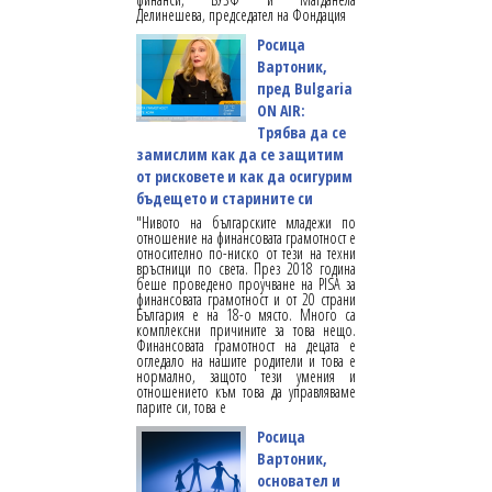
Делинешева, председател на Фондация
Росица
Вартоник,
пред Bulgaria
ON AIR:
Трябва да се
замислим как да се защитим
от рисковете и как да осигурим
бъдещето и старините си
"Нивото на българските младежи по
отношение на финансовата грамотност е
относително по-ниско от тези на техни
връстници по света. През 2018 година
беше проведено проучване на PISA за
финансовата грамотност и от 20 страни
България е на 18-о място. Много са
комплексни причините за това нещо.
Финансовата грамотност на децата е
огледало на нашите родители и това е
нормално, защото тези умения и
отношението към това да управляваме
парите си, това е
Росица
Вартоник,
основател и