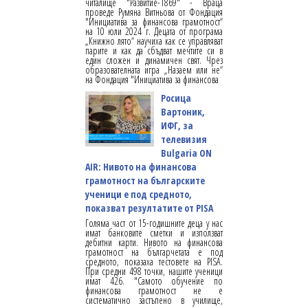
читалище "Развитие-1869" - Враца
проведе Румяна Витньова от Фондация
"Инициатива за финансова грамотност“
на 10 юли 2024 г. Децата от програма
„Книжно лято“ научиха как се управляват
парите и как да сбъдват мечтите си в
един сложен и динамичен свят. Чрез
образователната игра „Назаем или не“
на Фондация "Инициатива за финансова
Росица
Вартоник,
ИФГ, за
телевизия
Bulgaria ON
AIR: Нивото на финансова
грамотност на българските
ученици е под средното,
показват резултатите от PISA
Голяма част от 15-годишните деца у нас
имат банковите сметки и използват
дебитни карти. Нивото на финансова
грамотност на българчетата е под
средното, показаха тестовете на PISA.
При средни 498 точки, нашите ученици
имат 426. "Самото обучение по
финансова грамотност не е
систематично застъпено в училище,