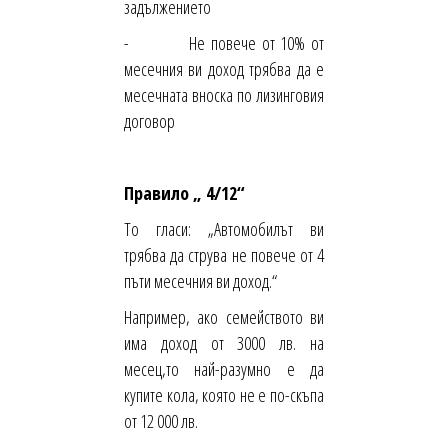
задължението
- Не повече от 10% от
месечния ви доход трябва да е
месечната вноска по лизинговия
договор
Правило „ 4/12“
То гласи: „Автомобилът ви
трябва да струва не повече от 4
пъти месечния ви доход.“
Например, ако семейството ви
има доход от 3000 лв. на
месец,то най-разумно е да
купите кола, която не е по-скъпа
от 12 000 лв.