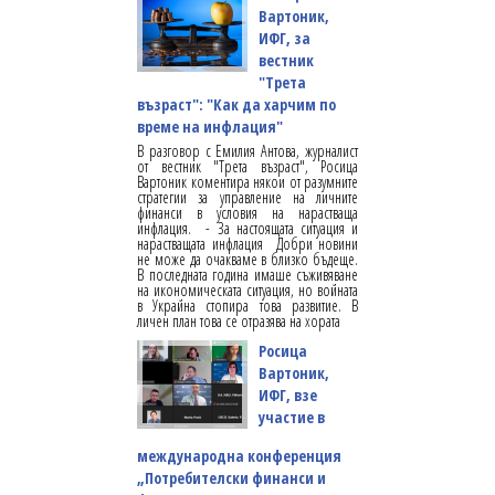
Вартоник,
ИФГ, за
вестник
"Трета
възраст": "Как да харчим по
време на инфлация"
В разговор с Емилия Антова, журналист
от вестник "Трета възраст", Росица
Вартоник коментира някои от разумните
стратегии за управление на личните
финанси в условия на нарастваща
инфлация. - За настоящата ситуация и
нарастващата инфлация Добри новини
не може да очакваме в близко бъдеще.
В последната година имаше съживяване
на икономическата ситуация, но войната
в Украйна стопира това развитие. В
личен план това се отразява на хората
Росица
Вартоник,
ИФГ, взе
участие в
международна конференция
„Потребителски финанси и