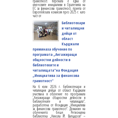
грамотност. Мрежата е една от
ключовите инициативи в Стратегията на
ЕС за финансова грамотност, приета от
Европейската комисия през 2025 г. като
част от
Библиотекари
и читалищни
дейци от
област
Кърджали
преминаха обучение по
програмата „Ангажиращи
общностни дейности в
библиотеките и
читалищата“на Фондация
„Инициатива за финансова
грамотност“
На 6 юли 2026 г. библиотекари и
читалищни дейци от област Кърджали
участваха в обучение по програмата
„Ангажиращи общностни дейности в
библиотеките и читалищата“,
разработена от Фондация „Инициатива
за финансова грамотност“. Домакин на
обучението беше Регионална
библиотека „Никола Й. Вапцаров“ –