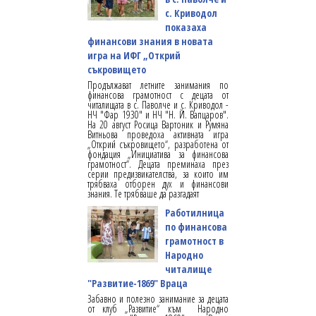
с. Криводол
показаха
финансови знания в новата
игра на ИФГ „Открий
съкровището
Продължават летните занимания по
финансова грамотност с децата от
читалищата в с. Паволче и с. Криводол -
НЧ "Фар 1930" и НЧ "Н. Й. Вапцаров".
На 20 август Росица Вартоник и Румяна
Витньова проведоха активната игра
„Открий съкровището“, разработена от
фондация „Инициатива за финансова
грамотност“. Децата преминаха през
серии предизвикателства, за които им
трябваха отборен дух и финансови
знания. Те трябваше да разгадаят
Работилница
по финансова
грамотност в
Народно
читалище
"Развитие-1869" Враца
Забавно и полезно занимание за децата
от клуб „Развитие“ към Народно