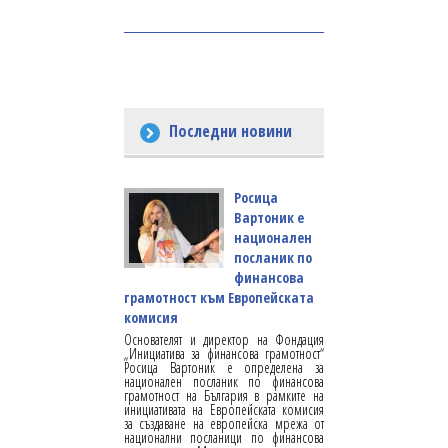
Последни новини
Росица
Вартоник е
национален
посланик по
финансова
грамотност към Европейската
комисия
Основателят и директор на Фондация
„Инициатива за финансова грамотност“
Росица Вартоник е определена за
национален посланик по финансова
грамотност на България в рамките на
инициативата на Европейската комисия
за създаване на европейска мрежа от
национални посланици по финансова