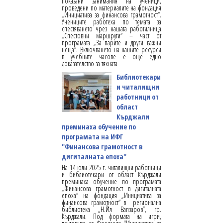
показани занимания на ученици,
проведени по материалите на фондация
„Инициатива за финансова грамотност“.
Учениците работеха по темата за
спестяването чрез нашата работилница
„Спестовни маршрути“ – част от
програмата „За парите и други важни
неща“. Включването на нашите ресурси
в учебните часове е още едно
доказателство за тяхната
Библиотекари
и читалищни
работници от
област
Кърджали
преминаха обучение по
програмата на ИФГ
"Финансова грамотност в
дигиталната епоха"
На 14 юли 2025 г. читалищни работници
и библиотекари от област Кърджали
преминаха обучение по програмата
„Финансова грамотност в дигиталната
епоха“ на фондация „Инициатива за
финансова грамотност“ в регионална
библиотека „Н.Йл Вапзаров”, гр.
Кърджали. Под формата на игри,