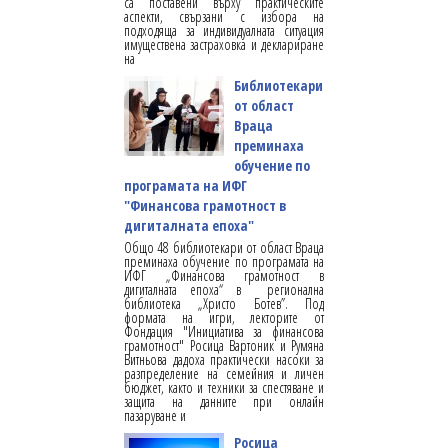
са поставени върху практическите
аспекти, свързани с избора на
подходяща за индивидуалната ситуация
имуществена застраховка и деклариране
на
Библиотекари
от област
Враца
преминаха
обучение по
програмата на ИФГ
"Финансова грамотност в
дигиталната епоха"
Общо 48 библиотекари от област Враца
преминаха обучение по програмата на
ИФГ „Финансова грамотност в
дигиталната епоха“ в регионална
библиотека „Христо Ботев”. Под
формата на игри, лекторите от
Фондация "Инициатива за финансова
грамотност" Росица Вартоник и Румяна
Витньова дадоха практически насоки за
разпределение на семейния и личен
бюджет, както и техники за спестяване и
защита на данните при онлайн
пазаруване и
Росица