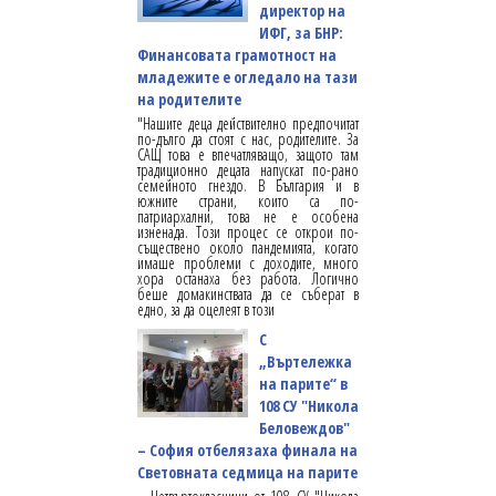
директор на
ИФГ, за БНР:
Финансовата грамотност на
младежите е огледало на тази
на родителите
"Нашите деца действително предпочитат
по-дълго да стоят с нас, родителите. За
САЩ това е впечатляващо, защото там
традиционно децата напускат по-рано
семейното гнездо. В България и в
южните страни, които са по-
патриархални, това не е особена
изненада. Този процес се открои по-
съществено около пандемията, когато
имаше проблеми с доходите, много
хора останаха без работа. Логично
беше домакинствата да се съберат в
едно, за да оцелеят в този
С
„Въртележка
на парите“ в
108 СУ "Никола
Беловеждов"
– София отбелязаха финала на
Световната седмица на парите