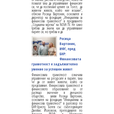
помагат така да управляваме финансите
си, че да постигаме целите си. Тоест, да
живеем живота, който ние искаме”,
обясни Росица Вартоник, основател и
директор на фондация „Инициатива за
финансова грамотност” в предаването
„Социална мрежа“ на NOVA TV. Не само
трябва да знаем как да управляваме
парите си, но трябва и да
Росица
Вартоник,
ИФГ, пред
БНР:
Финансовата
грамотност е задължително
умение за успешен живот
Финансовата грамотност означава
управление на ресурсите и парите, така
че да се живее животът, който си
представяме. Финансовата грамотност и
финансовото образование са от
растящо значение в днешното
общество, заяви Росица Вартоник,
основател на фондация "Инициатива за
финансова грамотност" в разговор по
БНР-Христо Ботев със събеседниците
Джеймс Йоловски, преподавател по
финанси, ВУЗФ и Магданела