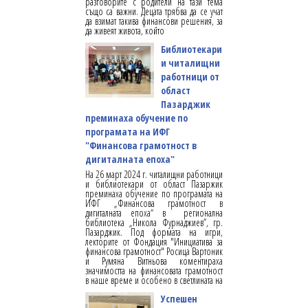
разговорите с родители на тази тема
също са важни. Децата трябва да се учат
да взимат такива финансови решения, за
да живеят живота, който
Библиотекари
и читалищни
работници от
област
Пазарджик
преминаха обучение по
програмата на ИФГ
"Финансова грамотност в
дигиталната епоха"
На 26 март 2024 г. читалищни работници
и библиотекари от област Пазаржик
преминаха обучение по програмата на
ИФГ „Финансова грамотност в
дигиталната епоха“ в регионална
библиотека „Никола Фурнаджиев”, гр.
Пазарджик. Под формата на игри,
лекторите от Фондация "Инициатива за
финансова грамотност" Росица Вартоник
и Румяна Витньова коментираха
значимостта на финансовата грамотност
в наше време и особено в светлината на
Успешен