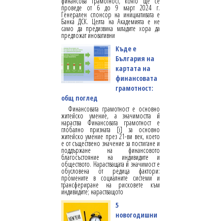
финансова грамотност, която ще се
проведе от 6 до 9 март 2024 г.
Генерален спонсор на инициативата е
Банка ДСК. Целта на Академията е не
само да предизвика младите хора да
предложат иновативни
Къде е
България на
картата на
финансовата
грамотност:
общ поглед
Финансовата грамотност е основно
житейско умение, а значимостта й
нараства Финансовата грамотност е
глобално призната [i] за основно
житейско умение през 21-ви век, което
е от съществено значение за постигане и
поддържане на финансовото
благосъстояние на индивидите и
обществото. Нарастващата й значимост е
обусловена от редица фактори:
промените в социалните системи и
трансфериране на рисковете към
индивидите; нарастващото
5
новогодишни