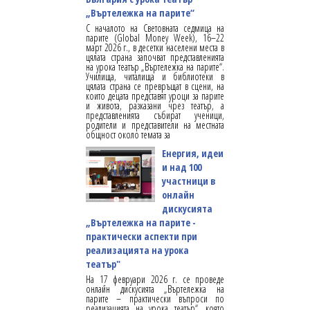
„Въртележка на парите“
С началото на Световната седмица на
парите (Global Money Week), 16–22
март 2026 г., в десетки населени места в
цялата страна започват представленията
на урока театър „Въртележка на парите“.
Училища, читалища и библиотеки в
цялата страна се превръщат в сцени, на
които децата представят уроци за парите
и живота, разказани чрез театър, а
представленията събират ученици,
родители и представители на местната
общност около темата за
Енергия, идеи
и над 100
участници в
онлайн
дискусията
„Въртележка на парите -
практически аспекти при
реализацията на урока
театър"
На 17 февруари 2026 г. се проведе
онлайн дискусията „Въртележка на
парите – практически въпроси по
реализацията на урока театър“, която