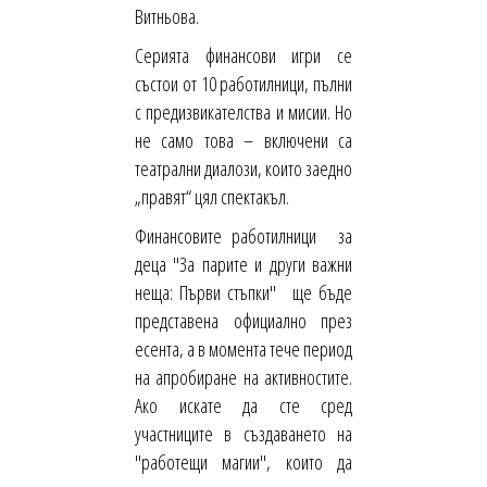
Витньова.
Серията финансови игри се
състои от 10 работилници, пълни
с предизвикателства и мисии. Но
не само това – включени са
театрални диалози, които заедно
„правят“ цял спектакъл.
Финансовите работилници за
деца "За парите и други важни
неща: Първи стъпки" ще бъде
представена официално през
есента, а в момента тече период
на апробиране на активностите.
Ако искате да сте сред
участниците в създаването на
"работещи магии", които да