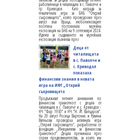
работилници в читалищата в с. Паволче и
гр. Криводол. Като награда за
тематичната игра за БНБ "Открий
съкровището", която проведохме през
август във Враца, любопитковците
посетиха постоянната музейна
експозиция на БНБ на 9 септември 2024.
Идеята за създаването на музейната
експозиция възниква през
Деца от
читалищата
в с. Паволче и
с. Криводол
показаха
финансови знания в новата
игра на ИФГ „Открий
съкровището
Продължават летните занимания по
финансова грамотност с децата от
читалищата в с. Паволче и с. Криводол -
НЧ "Фар 1930" и НЧ "Н. Й. Вапцаров".
На 20 август Росица Вартоник и Румяна
Витньова проведоха активната игра
„Открий съкровището“, разработена от
фондация „Инициатива за финансова
грамотност“. Децата преминаха през
серии предизвикателства, за които им