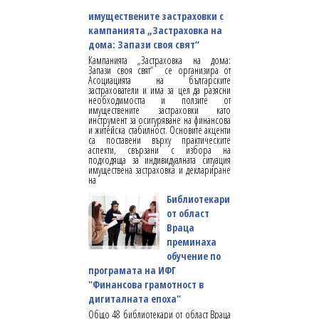
имуществените застраховки с
кампанията „Застраховка на
дома: Запази своя свят“
Кампанията „Застраховка на дома:
Запази своя свят“ се организира от
Асоциацията на българските
застрахователи и има за цел да разясни
необходимостта и ползите от
имуществените застраховки като
инструмент за осигуряване на финансова
и житейска стабилност. Основите акценти
са поставени върху практическите
аспекти, свързани с избора на
подходяща за индивидуалната ситуация
имуществена застраховка и деклариране
на
Библиотекари
от област
Враца
преминаха
обучение по
програмата на ИФГ
"Финансова грамотност в
дигиталната епоха"
Общо 48 библиотекари от област Враца