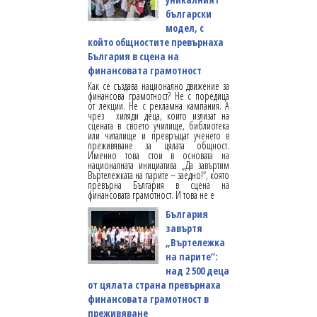
български
модел, с
който общностите превърнаха
България в сцена на
финансовата грамотност
Как се създава национално движение за
финансова грамотност? Не с поредица
от лекции. Не с рекламна кампания. А
чрез хиляди деца, които излизат на
сцената в своето училище, библиотека
или читалище и превръщат ученето в
преживяване за цялата общност.
Именно това стои в основата на
националната инициатива „Да завъртим
Въртележката на парите – заедно!“, която
превърна България в сцена на
финансовата грамотност. И това не е
България
завъртя
„Въртележка
на парите“:
над 2 500 деца
от цялата страна превърнаха
финансовата грамотност в
преживяване