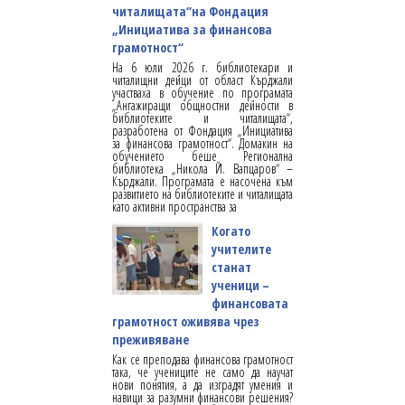
читалищата“на Фондация
„Инициатива за финансова
грамотност“
На 6 юли 2026 г. библиотекари и
читалищни дейци от област Кърджали
участваха в обучение по програмата
„Ангажиращи общностни дейности в
библиотеките и читалищата“,
разработена от Фондация „Инициатива
за финансова грамотност“. Домакин на
обучението беше Регионална
библиотека „Никола Й. Вапцаров“ –
Кърджали. Програмата е насочена към
развитието на библиотеките и читалищата
като активни пространства за
Когато
учителите
станат
ученици –
финансовата
грамотност оживява чрез
преживяване
Как се преподава финансова грамотност
така, че учениците не само да научат
нови понятия, а да изградят умения и
навици за разумни финансови решения?