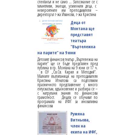
спектакъл и не само … Запознахме се с
талантливи, знаещи, усмихнати деца, с
невероятните им преподаватели –
директорът г-жа Иванова, г-жа Кристина
Деца от
Монтана ще
представят
театъра
"Въртележка
на парите" на 9 юни
Детският финансов театър „Въртележка на
парите“ ще се бъде представен пред
публика в гр. Монтана на 9 юни от 17 ч.
в ОУ „Св.Св. Кирил и Методий“.
Малките възпитаници на преподавателя
Кристина Игнатова са подготвили
празничното представление с много
ентусиазъм, вдъхновение и разбира се –
с натрупани знания по финансова
грамотност. Децата се обучават по
програмата на ИФГ за иновативна
финансова
Румяна
Витньова,
член на
екипа на ИФГ,