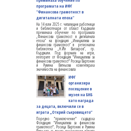
преминаха обучение по
програмата на ИФГ
"Финансова грамотност в
дигиталната епоха"
На 14 юли 2025 г. читалищни работници
и библиотекари от област Кърджали
преминаха обучение по програмата
„Финансова грамотност в дигиталната
епоха“ на фондация „Инициатива за
финансова грамотност“ в регионална
библиотека „Н.Йл Вапзаров”, гр.
Кърджали. Под формата на игри,
лекторите от Фондация "Инициатива за
финансова грамотност" Росица Вартоник
и Румяна Витньова коментираха
значимостта на финансовата
ИФГ
организира
посещение в
музея на БНБ
като награда
за децата, включили се в
играта „Открий съкровището“
Поредно "приключение" създадоха
Фондация "Инициатива за финансова
грамотност", Росица Вартоник и Румяна
Витньова за децата посещаващи летните