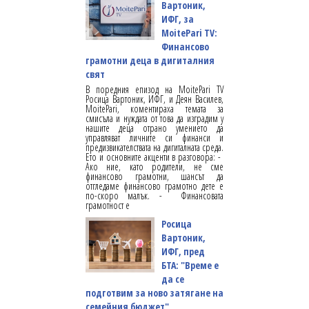
Вартоник,
ИФГ, за
MoitePari TV:
Финансово
грамотни деца в дигиталния
свят
В поредния епизод на MoitePari TV
Росица Вартоник, ИФГ, и Деян Василев,
MoitePari, коментираха темата за
смисъла и нуждата от това да изградим у
нашите деца отрано умението да
управляват личните си финанси и
предизвикателствата на дигиталната среда.
Ето и основните акценти в разговора: -
Ако ние, като родители, не сме
финансово грамотни, шансът да
отгледаме финансово грамотно дете е
по-скоро малък. - Финансовата
грамотност е
Росица
Вартоник,
ИФГ, пред
БТА: "Време е
да се
подготвим за ново затягане на
семейния бюджет"