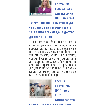
Вартоник,
основател и
директор на
ИФГ, за NOVA
TV: Финансова грамотност да
се преподава и в училищата,
за да има всички деца достъп
до тези знания
„Финансовото образование е набор
от знания, умения и поведение, които ни
помагат така да управляваме финансите
си, че да постигаме целите си. Тоест, да
живеем живота, който ние искаме”,
обясни Росица Вартоник, основател и
директор на фондация „Инициатива за
финансова грамотност” в предаването
„Социална мрежа“ на NOVA TV. Не само
трябва да знаем как да управляваме
парите си, но трябва и да
Росица
Вартоник,
ИФГ, пред
БНР:
Финансовата
грамотност е задължително