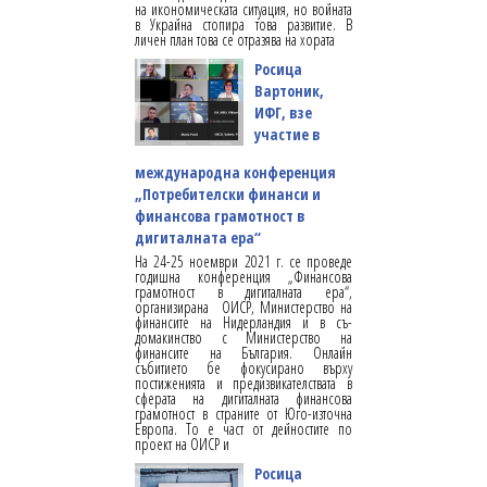
на икономическата ситуация, но войната
в Украйна стопира това развитие. В
личен план това се отразява на хората
Росица
Вартоник,
ИФГ, взе
участие в
международна конференция
„Потребителски финанси и
финансова грамотност в
дигиталната ера“
На 24-25 ноември 2021 г. се проведе
годишна конференция „Финансова
грамотност в дигиталната ера“,
организирана ОИСР, Министерство на
финансите на Нидерландия и в съ-
домакинство с Министерство на
финансите на България. Онлайн
събитието бе фокусирано върху
постиженията и предизвикателствата в
сферата на дигиталната финансова
грамотност в страните от Юго-източна
Европа. То е част от дейностите по
проект на ОИСР и
Росица