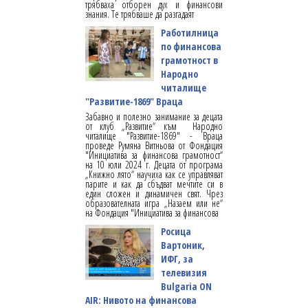
трябваха отборен дух и финансови
знания. Те трябваше да разгадаят
Работилница
по финансова
грамотност в
Народно
читалище
"Развитие-1869" Враца
Забавно и полезно занимание за децата
от клуб „Развитие“ към Народно
читалище "Развитие-1869" - Враца
проведе Румяна Витньова от Фондация
"Инициатива за финансова грамотност“
на 10 юли 2024 г. Децата от програма
„Книжно лято“ научиха как се управляват
парите и как да сбъдват мечтите си в
един сложен и динамичен свят. Чрез
образователната игра „Назаем или не“
на Фондация "Инициатива за финансова
Росица
Вартоник,
ИФГ, за
телевизия
Bulgaria ON
AIR: Нивото на финансова