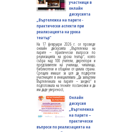
участници в
онлайн
дискусията
„Въртележка на парите -
практически аспекти при
реализацията на урока
театър"
На 17 февруари 2026 г. се проведе
онлайн дискусията „Въртележка на
парите – практически въпроси по
реализацията на урока театър“, която
събра над 100 учители, директори и
представители на училища, читалища,
библиотеки и общини от цялата страна.
Срещата имаше за цел да подкрепи
участниците в инициативата „Да завъртим
Въртележката на парите – заедно“ в
подготовката на техните постановки и да
им даде увереност,
Онлайн
дискусия
„Въртележка
на парите –
практически
въпроси по реализацията на