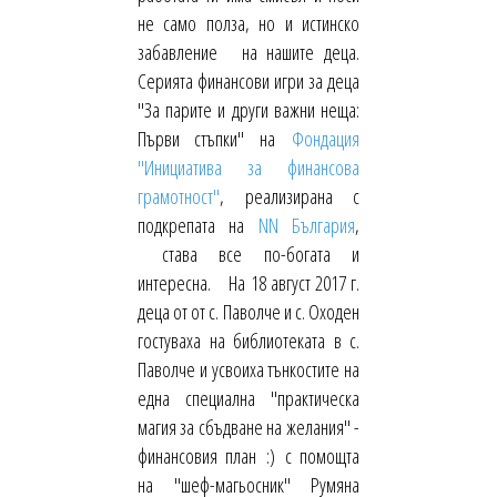
не само полза, но и истинско
забавление на нашите деца.
Серията финансови игри за деца
"За парите и други важни неща:
Първи стъпки" на
Фондация
"Инициатива за финансова
грамотност"
, реализирана с
подкрепата на
NN България
,
става все по-богата и
интересна. На 18 август 2017 г.
деца от от с. Паволче и с. Оходен
гостуваха на библиотеката в с.
Паволче и усвоиха тънкостите на
една специална "практическа
магия за сбъдване на желания" -
финансовия план :) с помощта
на "шеф-магьосник" Румяна