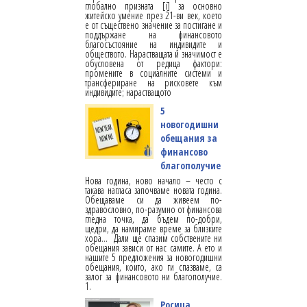
глобално призната [i] за основно
житейско умение през 21-ви век, което
е от съществено значение за постигане и
поддържане на финансовото
благосъстояние на индивидите и
обществото. Нарастващата й значимост е
обусловена от редица фактори:
промените в социалните системи и
трансфериране на рисковете към
индивидите; нарастващото
5
новогодишни
обещания за
финансово
благополучие
Нова година, ново начало – често с
такава нагласа започваме новата година.
Обещаваме си да живеем по-
здравословно, по-разумно от финансова
гледна точка, да бъдем по-добри,
щедри, да намираме време за близките
хора... Дали ще спазим собствените ни
обещания зависи от нас самите. А ето и
нашите 5 предложения за новогодишни
обещания, които, ако ги спазваме, са
залог за финансовото ни благополучие.
1.
Росица