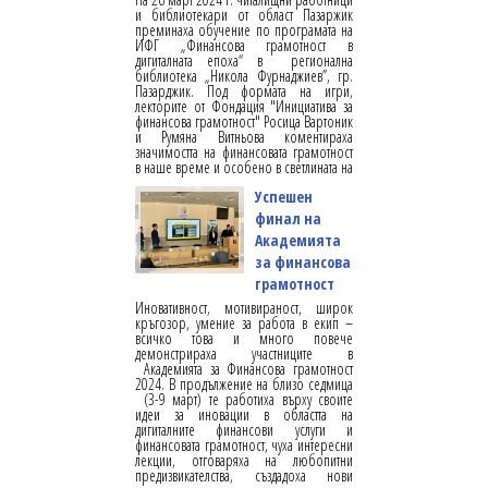
и библиотекари от област Пазаржик
преминаха обучение по програмата на
ИФГ „Финансова грамотност в
дигиталната епоха“ в регионална
библиотека „Никола Фурнаджиев”, гр.
Пазарджик. Под формата на игри,
лекторите от Фондация "Инициатива за
финансова грамотност" Росица Вартоник
и Румяна Витньова коментираха
значимостта на финансовата грамотност
в наше време и особено в светлината на
Успешен
финал на
Академията
за финансова
грамотност
Иновативност, мотивираност, широк
кръгозор, умение за работа в екип –
всичко това и много повече
демонстрираха участниците в
Академията за Финансова грамотност
2024. В продължение на близо седмица
(3-9 март) те работиха върху своите
идеи за иновации в областта на
дигиталните финансови услуги и
финансовата грамотност, чуха интересни
лекции, отговаряха на любопитни
предизвикателства, създадоха нови