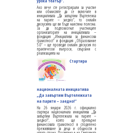
урока театър“.
Ако вече сте регистрирали за участие
или обмисляте да се включите в
инициативата „Да завъртим Въртележка
на парите – заедно“, то онлайн
дискусията ще ви бъде наистина полезна.
За да подпомогнат участниците
организаторите на инициативата –
фондация „Инициатива за финансова
грамотност“ и фондация „Образование
5.0“ – ще проведат онлайн дискусия по
практически въпроси, свързани с
реализацията на
Стартира
националната инициатива
„Да завъртим Въртележката
на парите – заедно!“
На 26 януари 2026 г. официално
стартира националната инициатива „Да
завъртим Въртележката на парите –
заедно!“, която ще превърне
финансовата грамотност в споделено
преживяване за деца и общности в
цялата страна. Посветена е на Световната