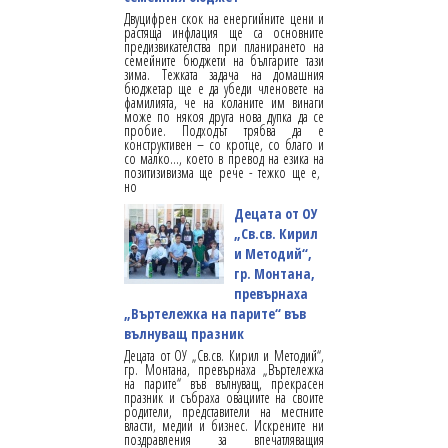
Двуцифрен скок на енергийните цени и
растяща инфлация ще са основните
предизвикателства при планирането на
семейните бюджети на българите тази
зима. Тежката задача на домашния
бюджетар ще е да убеди членовете на
фамилията, че на коланите им винаги
може по някоя друга нова дупка да се
пробие. Подходът трябва да е
конструктивен – со кротце, со благо и
со малко…, което в превод на езика на
позитизивизма ще рече - тежко ще е,
но
Децата от ОУ
„Св.св. Кирил
и Методий“,
гр. Монтана,
превърнаха
„Въртележка на парите“ във
вълнуващ празник
Децата от ОУ „Св.св. Кирил и Методий“,
гр. Монтана, превърнаха „Въртележка
на парите“ във вълнуващ, прекрасен
празник и събраха овациите на своите
родители, представители на местните
власти, медии и бизнес. Искрените ни
поздравления за впечатляващия