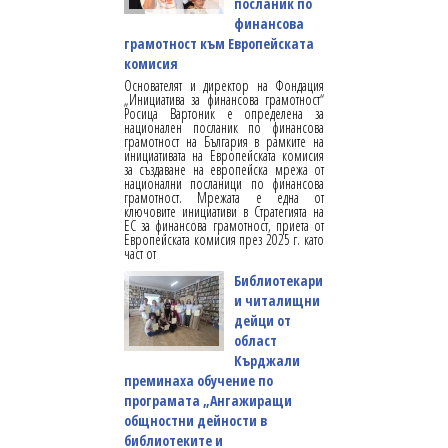
посланик по
финансова
грамотност към Европейската
комисия
Основателят и директор на Фондация
„Инициатива за финансова грамотност“
Росица Вартоник е определена за
национален посланик по финансова
грамотност на България в рамките на
инициативата на Европейската комисия
за създаване на европейска мрежа от
национални посланици по финансова
грамотност. Мрежата е една от
ключовите инициативи в Стратегията на
ЕС за финансова грамотност, приета от
Европейската комисия през 2025 г. като
част от
Библиотекари
и читалищни
дейци от
област
Кърджали
преминаха обучение по
програмата „Ангажиращи
общностни дейности в
библиотеките и