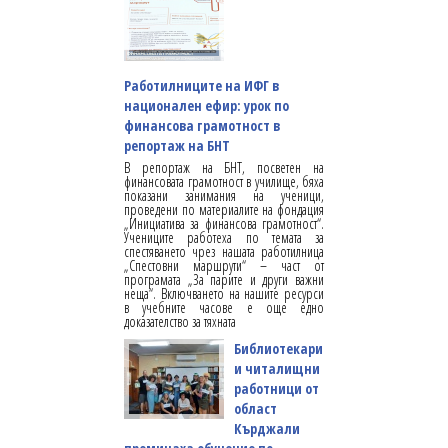
Работилниците на ИФГ в
национален ефир: урок по
финансова грамотност в
репортаж на БНТ
В репортаж на БНТ, посветен на
финансовата грамотност в училище, бяха
показани занимания на ученици,
проведени по материалите на фондация
„Инициатива за финансова грамотност“.
Учениците работеха по темата за
спестяването чрез нашата работилница
„Спестовни маршрути“ – част от
програмата „За парите и други важни
неща“. Включването на нашите ресурси
в учебните часове е още едно
доказателство за тяхната
Библиотекари
и читалищни
работници от
област
Кърджали