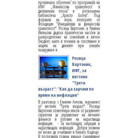
преминаха обучение по програмата на
ИФГ „Финансова грамотност в
дигиталната епоха“ в регионална
библиотека „Христо Ботев”. Под
формата на игри, лекторите от
Фондация "Инициатива за финансова
грамотност" Росица Вартоник и Румяна
Витньова дадоха практически насоки за
разпределение на семейния и личен
бюджет, както и техники за спестяване и
защита на данните при онлайн
пазаруване и
Росица
Вартоник,
ИФГ, за
вестник
"Трета
възраст": "Как да харчим по
време на инфлация"
В разговор с Емилия Антова, журналист
от вестник "Трета възраст", Росица
Вартоник коментира някои от разумните
стратегии за управление на личните
финанси в условия на нарастваща
инфлация. - За настоящата ситуация и
нарастващата инфлация Добри новини
не може да очакваме в близко бъдеще.
В последната година имаше съживяване