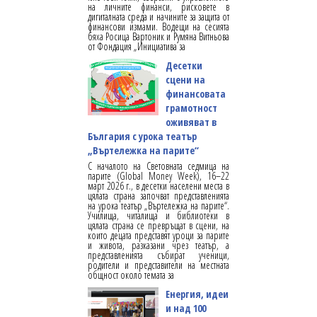
на личните финанси, рисковете в
дигиталната среда и начините за защита от
финансови измами. Водещи на сесията
бяха Росица Вартоник и Румяна Витньова
от Фондация „Инициатива за
Десетки
сцени на
финансовата
грамотност
оживяват в
България с урока театър
„Въртележка на парите“
С началото на Световната седмица на
парите (Global Money Week), 16–22
март 2026 г., в десетки населени места в
цялата страна започват представленията
на урока театър „Въртележка на парите“.
Училища, читалища и библиотеки в
цялата страна се превръщат в сцени, на
които децата представят уроци за парите
и живота, разказани чрез театър, а
представленията събират ученици,
родители и представители на местната
общност около темата за
Енергия, идеи
и над 100