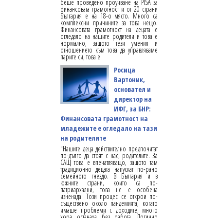
беше проведено проучване на PISA за
финансовата грамотност и от 20 страни
България е на 18-о място. Много са
комплексни причините за това нещо.
Финансовата грамотност на децата е
огледало на нашите родители и това е
нормално, защото тези умения и
отношението към това да управляваме
парите си, това е
Росица
Вартоник,
основател и
директор на
ИФГ, за БНР:
Финансовата грамотност на
младежите е огледало на тази
на родителите
"Нашите деца действително предпочитат
по-дълго да стоят с нас, родителите. За
САЩ това е впечатляващо, защото там
традиционно децата напускат по-рано
семейното гнездо. В България и в
южните страни, които са по-
патриархални, това не е особена
изненада. Този процес се открои по-
съществено около пандемията, когато
имаше проблеми с доходите, много
хора останаха без работа. Логично