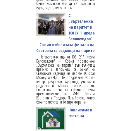
беше домакинствата да се съберат в
едно, за да оцелеят в този
С
„Въртележка
на парите“ в
108 СУ "Никола
Беловеждов"
– София отбелязаха финала на
Световната седмица на парите
Четвъртокласници от 108 СУ "Никола
Беловеждов" – София превърнаха
„Въртележка на парите“ във вълнуващ
празник и запомнящ се финал на
Световната седмица на парите (Global
Money Week). Те представиха урока-
театър пред свои съученици, учители и
родители и събраха техните овации.
Специални гости на събитието бяха
представителите на ИФГ Росица
Вартоник и Теодора Панайотова, които
бяха приветствани от директора на
Навлизаме в
света на