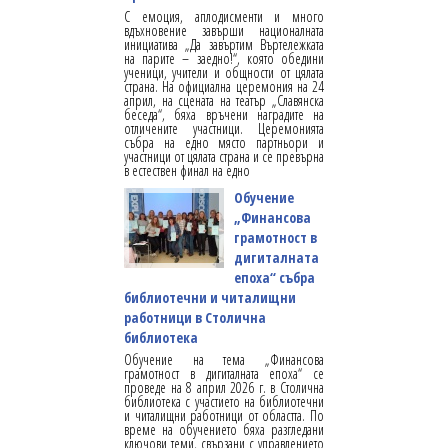
С емоция, аплодисменти и много
вдъхновение завърши националната
инициатива „Да завъртим Въртележката
на парите – заедно!“, която обедини
ученици, учители и общности от цялата
страна. На официална церемония на 24
април, на сцената на театър „Славянска
беседа“, бяха връчени наградите на
отличените участници. Церемонията
събра на едно място партньори и
участници от цялата страна и се превърна
в естествен финал на едно
Обучение
„Финансова
грамотност в
дигиталната
епоха“ събра
библиотечни и читалищни
работници в Столична
библиотека
Обучение на тема „Финансова
грамотност в дигиталната епоха“ се
проведе на 8 април 2026 г. в Столична
библиотека с участието на библиотечни
и читалищни работници от областта. По
време на обучението бяха разгледани
ключови теми, свързани с управлението