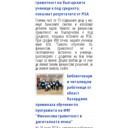
грамотност на българските
ученици е под средното,
показват резултатите от PISA
Голяма част от 15-годишните деца у нас
имат банковите сметки и използват
дебитни карти. Нивото на финансова
грамотност на българчетата е под
средното, показаха тестовете на PISA.
При средни 498 точки, нашите ученици
имат 426. "Самото обучение по
финансова грамотност не е
систематично застъпено в училище,
разговорите с родители на тази тема
също са важни. Децата трябва да се учат
да взимат такива финансови решения, за
да живеят живота, който
Библиотекари
и читалищни
работници от
област
Пазарджик
преминаха обучение по
програмата на ИФГ
"Финансова грамотност в
дигиталната епоха"
На 26 март 2024 г. читалищни работници