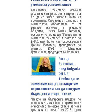
умение за успешен живот
Финансовата грамотност означава
управление на ресурсите и парите, така
че да се живее животът, който си
представяме. Финансовата грамотност и
финансовото образование са от
растящо значение в днешното
общество, заяви Росица Вартоник,
основател на фондация "Инициатива за
финансова грамотност" в разговор по
БНР-Христо Ботев със събеседниците
Джеймс Йоловски, преподавател по
финанси, ВУЗФ и Магданела
Делинешева, председател на Фондация
Росица
Вартоник,
пред Bulgaria
ON AIR:
Трябва да се
замислим как да се защитим
от рисковете и как да осигурим
бъдещето и старините си
"Нивото на българските младежи по
отношение на финансовата грамотност е
относително по-ниско от тези на техни
връстници по света. През 2018 година