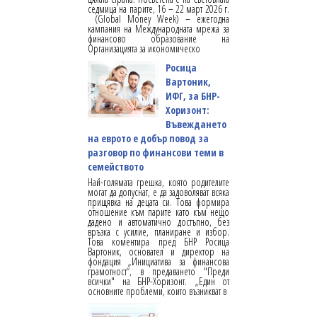
седмица на парите, 16 – 22 март 2026 г.
(Global Money Week) – ежегодна
кампания на Международната мрежа за
финансово образование на
Организацията за икономическо
Росица
Вартоник,
ИФГ, за БНР-
Хоризонт:
Въвеждането
на еврото е добър повод за
разговор по финансови теми в
семейството
Най-голямата грешка, която родителите
могат да допуснат, е да задоволяват всяка
прищявка на децата си. Това формира
отношение към парите като към нещо
дадено и автоматично достъпно, без
връзка с усилие, планиране и избор.
Това коментира пред БНР Росица
Вартоник, основател и директор на
фондация „Инициатива за финансова
грамотност“, в предаването "Преди
всички" на БНР-Хоризонт. „Един от
основните проблеми, които възникват в