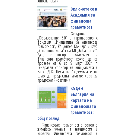
запознанства и
Включете се в
Академия за
финансова
грамотност
Фондация
„Образование 5.0“ в партньорство с
фондация „Инициатива за финансова
грамотност“, РУ „Ангел Кънчев“ и клуб
„Успешните хора“ към МГ „Баба Тонка“,
Русе, организират Академия за
финансова грамотност, която ще се
проведе от 6 до 9 март 2024 г.
Генерален спонсор на инициативата е
Банка ДСК. Целта на Академията е не
само да предизвика младите хора да
предложат иновативни
Къде е
България на
картата на
финансовата
грамотност:
общ поглед
Финансовата грамотност е основно
житейско умение, а значимостта й
нараства Финансовата грамотност е