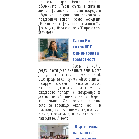
На този въпрос беше посветено
обучението „Първи стъпки в света на
личните финанси: иновативни подходи в
обучението по финансова грамотност и
предприемачество“, което фондация
„Инициатива за финансова грамотност“ и
фондация „Образование 5.0“ проведоха
за учители
Какво Е и
какво НЕ Е
финансовата
грамотност
Светът, в който
децата растат днес Днешните деца могат
да чуят съвет за криптовалути в TikTok
още преди да са научили какво е лихва.
Пазаруват онлайн с няколко клика,
използват дигитални плащания и
ежедневно попадат на съдържание за
„лесни пари“, инвестиции и бързо
забогатяване. Финансовите решения
вече са навсякъде около нас – в
телефона, в социалните мрежи, в онлайн
игрите, в рекламите, в приложенията за
пазаруване. И често
„Въртележка
на парите“:
уникалният