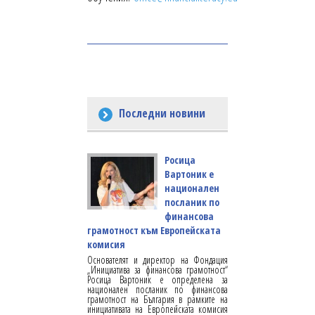
Последни новини
Росица
Вартоник е
национален
посланик по
финансова
грамотност към Европейската
комисия
Основателят и директор на Фондация
„Инициатива за финансова грамотност“
Росица Вартоник е определена за
национален посланик по финансова
грамотност на България в рамките на
инициативата на Европейската комисия