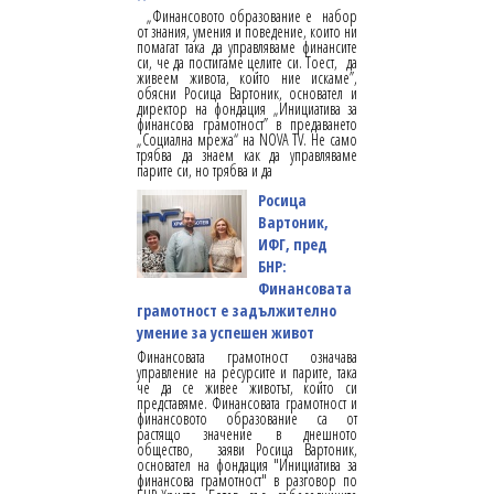
„Финансовото образование е набор
от знания, умения и поведение, които ни
помагат така да управляваме финансите
си, че да постигаме целите си. Тоест, да
живеем живота, който ние искаме”,
обясни Росица Вартоник, основател и
директор на фондация „Инициатива за
финансова грамотност” в предаването
„Социална мрежа“ на NOVA TV. Не само
трябва да знаем как да управляваме
парите си, но трябва и да
Росица
Вартоник,
ИФГ, пред
БНР:
Финансовата
грамотност е задължително
умение за успешен живот
Финансовата грамотност означава
управление на ресурсите и парите, така
че да се живее животът, който си
представяме. Финансовата грамотност и
финансовото образование са от
растящо значение в днешното
общество, заяви Росица Вартоник,
основател на фондация "Инициатива за
финансова грамотност" в разговор по