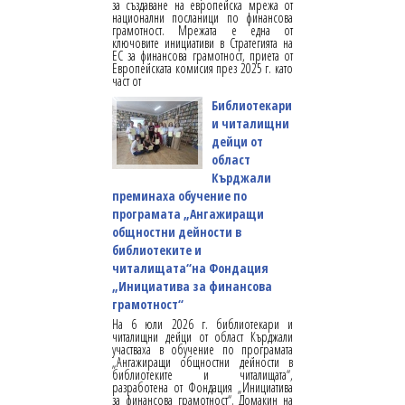
за създаване на европейска мрежа от
национални посланици по финансова
грамотност. Мрежата е една от
ключовите инициативи в Стратегията на
ЕС за финансова грамотност, приета от
Европейската комисия през 2025 г. като
част от
Библиотекари
и читалищни
дейци от
област
Кърджали
преминаха обучение по
програмата „Ангажиращи
общностни дейности в
библиотеките и
читалищата“на Фондация
„Инициатива за финансова
грамотност“
На 6 юли 2026 г. библиотекари и
читалищни дейци от област Кърджали
участваха в обучение по програмата
„Ангажиращи общностни дейности в
библиотеките и читалищата“,
разработена от Фондация „Инициатива
за финансова грамотност“. Домакин на