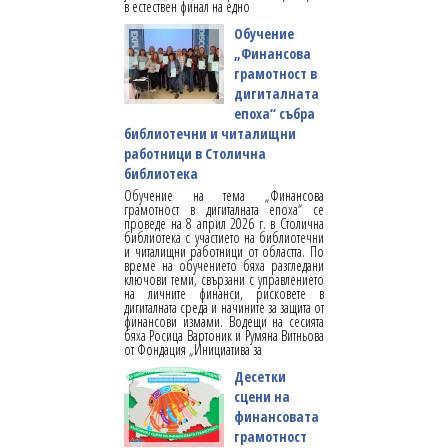
в естествен финал на едно
Обучение
„Финансова
грамотност в
дигиталната
епоха“ събра
библиотечни и читалищни
работници в Столична
библиотека
Обучение на тема „Финансова
грамотност в дигиталната епоха“ се
проведе на 8 април 2026 г. в Столична
библиотека с участието на библиотечни
и читалищни работници от областта. По
време на обучението бяха разгледани
ключови теми, свързани с управлението
на личните финанси, рисковете в
дигиталната среда и начините за защита от
финансови измами. Водещи на сесията
бяха Росица Вартоник и Румяна Витньова
от Фондация „Инициатива за
Десетки
сцени на
финансовата
грамотност