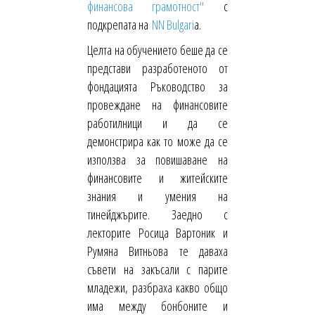
финансова грамотност"
с
подкрепата на
NN Bulgari
a.
Целта на обучението беше да се
представи разработеното от
фондацията Ръководство за
провеждане на финансовите
работилници и да се
демонстрира как то може да се
използва за повишаване на
финансовите и житейските
знания и умения на
тинейджърите. Заедно с
лекторите Росица Вартоник и
Румяна Витньова те даваха
съвети на закъсали с парите
младежи, разбраха какво общо
има между бонбоните и