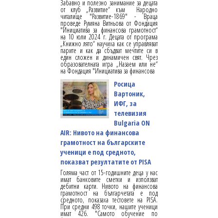
Забавно и полезно занимание за децата
от клуб „Развитие“ към Народно
читалище "Развитие-1869" - Враца
проведе Румяна Витньова от Фондация
"Инициатива за финансова грамотност“
на 10 юли 2024 г. Децата от програма
„Книжно лято“ научиха как се управляват
парите и как да сбъдват мечтите си в
един сложен и динамичен свят. Чрез
образователната игра „Назаем или не“
на Фондация "Инициатива за финансова
Росица
Вартоник,
ИФГ, за
телевизия
Bulgaria ON
AIR: Нивото на финансова
грамотност на българските
ученици е под средното,
показват резултатите от PISA
Голяма част от 15-годишните деца у нас
имат банковите сметки и използват
дебитни карти. Нивото на финансова
грамотност на българчетата е под
средното, показаха тестовете на PISA.
При средни 498 точки, нашите ученици
имат 426. "Самото обучение по