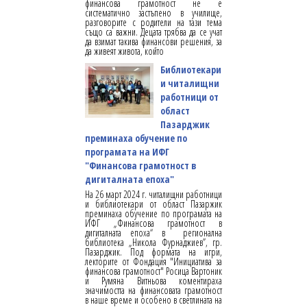
финансова грамотност не е
систематично застъпено в училище,
разговорите с родители на тази тема
също са важни. Децата трябва да се учат
да взимат такива финансови решения, за
да живеят живота, който
Библиотекари
и читалищни
работници от
област
Пазарджик
преминаха обучение по
програмата на ИФГ
"Финансова грамотност в
дигиталната епоха"
На 26 март 2024 г. читалищни работници
и библиотекари от област Пазаржик
преминаха обучение по програмата на
ИФГ „Финансова грамотност в
дигиталната епоха“ в регионална
библиотека „Никола Фурнаджиев”, гр.
Пазарджик. Под формата на игри,
лекторите от Фондация "Инициатива за
финансова грамотност" Росица Вартоник
и Румяна Витньова коментираха
значимостта на финансовата грамотност
в наше време и особено в светлината на