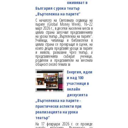
оживяват в
България с урока театър
„Въртележка на парите“
С началото на Световната седмица на
парите (Global Money Week), 16–22
март 2026 г., в десетки населени места в
цялата страна започват представленията
на урока театър „Въртележка на парите“.
Училища, читалища и библиотеки в
цялата страна се превръщат в сцени, на
които децата представят уроци за парите
и живота, разказани чрез театър, а
представленията събират ученици,
родители и представители на местната
общност около темата за
Енергия, идеи
и над 100
участници в
онлайн
дискусията
„Въртележка на парите -
практически аспекти при
реализацията на урока
театър"
На 17 февруари 2026 г. се проведе
онлайн дискусията „Въртележка на