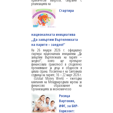
практически въпроси, свързани с
реализацията на
Стартира
националната инициатива
„Да завъртим Въртележката
на парите – заедно!“
На 26 януари 2026 г. официално
стартира националната инициатива „Да
завъртим Въртележката на парите –
заедно!“, която ще превърне
финансовата грамотност в споделено
преживяване за деца и общности в
цялата страна. Посветена е на Световната
седмица на парите, 16 – 22 март 2026 г.
(Global Money Week) – ежегодна
кампания на Международната мрежа за
финансово образование на
Организацията за икономическо
Росица
Вартоник,
ИФГ, за БНР-
Хоризонт: