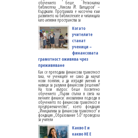
обучението беше Регионална
библиотека „Никола Й. Вапцаров“ –
Кърджали. Програмата е насочена към
развитието на библиотеките и читалищата
като активни пространства за
Когато
учителите
станат
ученици –
финансовата
грамотност оживява чрез
преживяване
Как се преподава финансова грамотност
така, че учениците не само да научат
нови понятия, а да изградят умения и
навици за разумни финансови решения?
На този въпрос беше посветено
обучението „Първи стъпки в света на
личните финанси: иновативни подходи в
обучението по финансова грамотност и
предприемачество“, което фондация
„Инициатива за финансова грамотност“ и
фондация „Образование 5.0“ проведоха
за учители
Какво Е и
какво НЕ Е