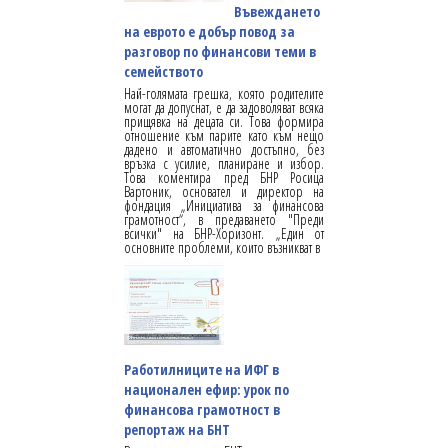
Въвеждането
на еврото е добър повод за
разговор по финансови теми в
семейството
Най-голямата грешка, която родителите
могат да допуснат, е да задоволяват всяка
прищявка на децата си. Това формира
отношение към парите като към нещо
дадено и автоматично достъпно, без
връзка с усилие, планиране и избор.
Това коментира пред БНР Росица
Вартоник, основател и директор на
фондация „Инициатива за финансова
грамотност“, в предаването "Преди
всички" на БНР-Хоризонт. „Един от
основните проблеми, които възникват в
Работилниците на ИФГ в
национален ефир: урок по
финансова грамотност в
репортаж на БНТ