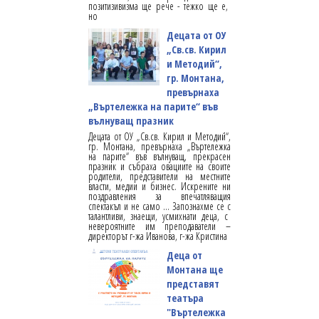
позитизивизма ще рече - тежко ще е,
но
Децата от ОУ
„Св.св. Кирил
и Методий“,
гр. Монтана,
превърнаха
„Въртележка на парите“ във
вълнуващ празник
Децата от ОУ „Св.св. Кирил и Методий“,
гр. Монтана, превърнаха „Въртележка
на парите“ във вълнуващ, прекрасен
празник и събраха овациите на своите
родители, представители на местните
власти, медии и бизнес. Искрените ни
поздравления за впечатляващия
спектакъл и не само … Запознахме се с
талантливи, знаещи, усмихнати деца, с
невероятните им преподаватели –
директорът г-жа Иванова, г-жа Кристина
Деца от
Монтана ще
представят
театъра
"Въртележка