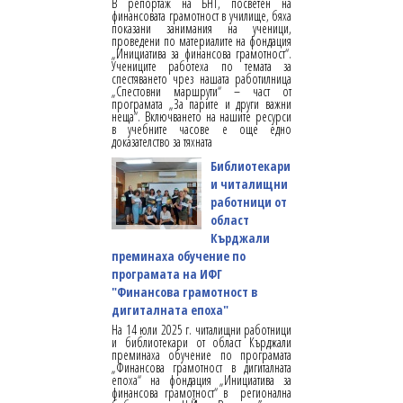
В репортаж на БНТ, посветен на
финансовата грамотност в училище, бяха
показани занимания на ученици,
проведени по материалите на фондация
„Инициатива за финансова грамотност“.
Учениците работеха по темата за
спестяването чрез нашата работилница
„Спестовни маршрути“ – част от
програмата „За парите и други важни
неща“. Включването на нашите ресурси
в учебните часове е още едно
доказателство за тяхната
Библиотекари
и читалищни
работници от
област
Кърджали
преминаха обучение по
програмата на ИФГ
"Финансова грамотност в
дигиталната епоха"
На 14 юли 2025 г. читалищни работници
и библиотекари от област Кърджали
преминаха обучение по програмата
„Финансова грамотност в дигиталната
епоха“ на фондация „Инициатива за
финансова грамотност“ в регионална