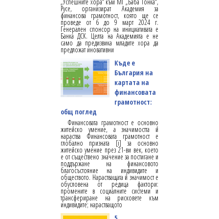
„Успешните хора“ към МГ „Баба Тонка“,
Русе, организират Академия за
финансова грамотност, която ще се
проведе от 6 до 9 март 2024 г.
Генерален спонсор на инициативата е
Банка ДСК. Целта на Академията е не
само да предизвика младите хора да
предложат иновативни
Къде е
България на
картата на
финансовата
грамотност:
общ поглед
Финансовата грамотност е основно
житейско умение, а значимостта й
нараства Финансовата грамотност е
глобално призната [i] за основно
житейско умение през 21-ви век, което
е от съществено значение за постигане и
поддържане на финансовото
благосъстояние на индивидите и
обществото. Нарастващата й значимост е
обусловена от редица фактори:
промените в социалните системи и
трансфериране на рисковете към
индивидите; нарастващото
5