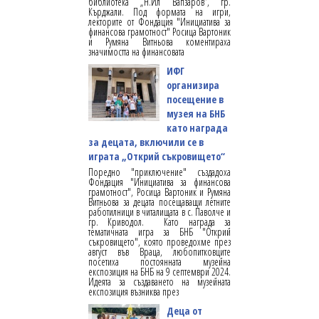
библиотека „Н.Йл Вапзаров”, гр.
Кърджали. Под формата на игри,
лекторите от Фондация "Инициатива за
финансова грамотност" Росица Вартоник
и Румяна Витньова коментираха
значимостта на финансовата
ИФГ
организира
посещение в
музея на БНБ
като награда
за децата, включили се в
играта „Открий съкровището“
Поредно "приключение" създадоха
Фондация "Инициатива за финансова
грамотност", Росица Вартоник и Румяна
Витньова за децата посещаващи летните
работилници в читалищата в с. Паволче и
гр. Криводол. Като награда за
тематичната игра за БНБ "Открий
съкровището", която проведохме през
август във Враца, любопитковците
посетиха постоянната музейна
експозиция на БНБ на 9 септември 2024.
Идеята за създаването на музейната
експозиция възниква през
Деца от