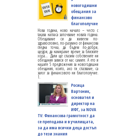
новогодишни
обещания за
финансово
благополучие
Нова година, ново начало – често с
такава нагласа започваме новата година.
Обещаваме си да живеем по-
здравословно, по-разумно от финансова
гледна точка, да бъдем по-добри,
щедри, да намираме време за близките
хора... Дали ще спазим собствените ни
обещания зависи от нас самите. А ето и
нашите 5 предложения за новогодишни
обещания, които, ако ги спазваме, са
залог за финансовото ни благополучие.
1.
Росица
Вартоник,
основател и
директор на
ИФГ, за NOVA
TV: Финансова грамотност да
се преподава и в училищата,
за да има всички деца достъп
до тези знания