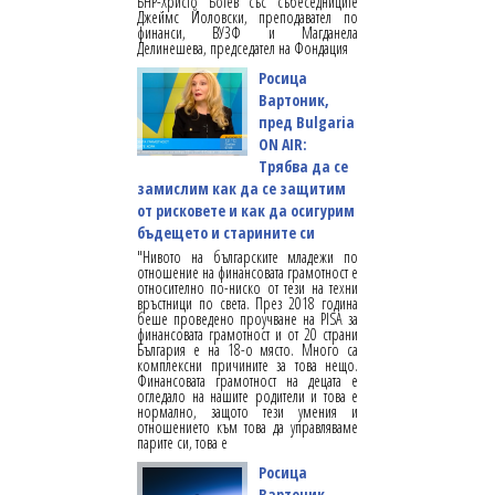
БНР-Христо Ботев със събеседниците
Джеймс Йоловски, преподавател по
финанси, ВУЗФ и Магданела
Делинешева, председател на Фондация
Росица
Вартоник,
пред Bulgaria
ON AIR:
Трябва да се
замислим как да се защитим
от рисковете и как да осигурим
бъдещето и старините си
"Нивото на българските младежи по
отношение на финансовата грамотност е
относително по-ниско от тези на техни
връстници по света. През 2018 година
беше проведено проучване на PISA за
финансовата грамотност и от 20 страни
България е на 18-о място. Много са
комплексни причините за това нещо.
Финансовата грамотност на децата е
огледало на нашите родители и това е
нормално, защото тези умения и
отношението към това да управляваме
парите си, това е
Росица
Вартоник,