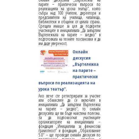
парите – практически въпроси по
реализацията на урока театър“, която
събра над 100 учители, директори и
представители на училища, читалища,
библиотеки и общини от цялата страна.
Срещата имаше за цел да подкрепи
участниците в инициативата „Да завъртим
Въртележката на парите – заедно“ в
подготовката на техните постановки и да
им даде увереност,
Онлайн
дискусия
„Въртележка
на парите –
практически
въпроси по реализацията на
урока театър“.
Ако вече сте регистрирали за участие
или обмисляте да се включите в
инициативата „Да завъртим Въртележка
на парите – заедно“, то онлайн
дискусията ще ви бъде наистина полезна.
За да подпомогнат участниците
организаторите на инициативата –
фондация „Инициатива за финансова
грамотност“ и фондация „Образование
5.0“ – ще проведат онлайн дискусия по