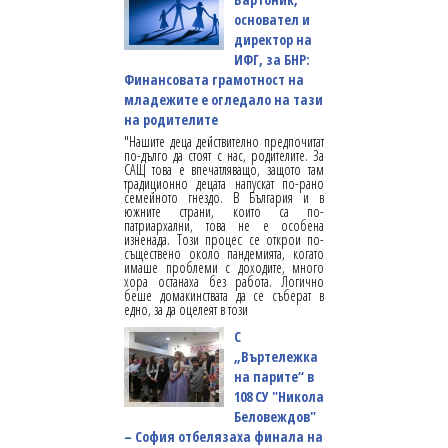
основател и
директор на
ИФГ, за БНР:
Финансовата грамотност на
младежите е огледало на тази
на родителите
"Нашите деца действително предпочитат
по-дълго да стоят с нас, родителите. За
САЩ това е впечатляващо, защото там
традиционно децата напускат по-рано
семейното гнездо. В България и в
южните страни, които са по-
патриархални, това не е особена
изненада. Този процес се открои по-
съществено около пандемията, когато
имаше проблеми с доходите, много
хора останаха без работа. Логично
беше домакинствата да се съберат в
едно, за да оцелеят в този
С
„Въртележка
на парите“ в
108 СУ "Никола
Беловеждов"
– София отбелязаха финала на