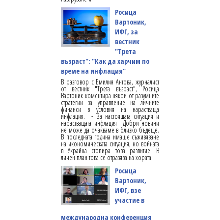
Росица
Вартоник,
ИФГ, за
вестник
"Трета
възраст": "Как да харчим по
време на инфлация"
В разговор с Емилия Антова, журналист
от вестник "Трета възраст", Росица
Вартоник коментира някои от разумните
стратегии за управление на личните
финанси в условия на нарастваща
инфлация. - За настоящата ситуация и
нарастващата инфлация Добри новини
не може да очакваме в близко бъдеще.
В последната година имаше съживяване
на икономическата ситуация, но войната
в Украйна стопира това развитие. В
личен план това се отразява на хората
Росица
Вартоник,
ИФГ, взе
участие в
международна конференция