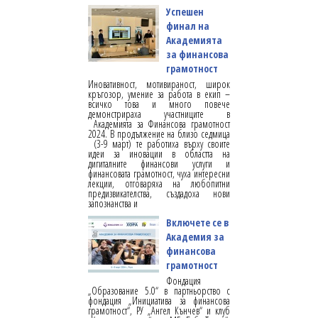
Успешен
финал на
Академията
за финансова
грамотност
Иновативност, мотивираност, широк
кръгозор, умение за работа в екип –
всичко това и много повече
демонстрираха участниците в
Академията за Финансова грамотност
2024. В продължение на близо седмица
(3-9 март) те работиха върху своите
идеи за иновации в областта на
дигиталните финансови услуги и
финансовата грамотност, чуха интересни
лекции, отговаряха на любопитни
предизвикателства, създадоха нови
запознанства и
Включете се в
Академия за
финансова
грамотност
Фондация
„Образование 5.0“ в партньорство с
фондация „Инициатива за финансова
грамотност“, РУ „Ангел Кънчев“ и клуб