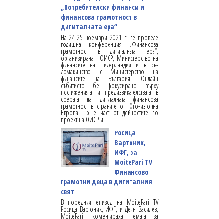
„Потребителски финанси и
финансова грамотност в
дигиталната ера“
На 24-25 ноември 2021 г. се проведе
годишна конференция „Финансова
грамотност в дигиталната ера“,
организирана ОИСР, Министерство на
финансите на Нидерландия и в съ-
домакинство с Министерство на
финансите на България. Онлайн
събитието бе фокусирано върху
постиженията и предизвикателствата в
сферата на дигиталната финансова
грамотност в страните от Юго-източна
Европа. То е част от дейностите по
проект на ОИСР и
Росица
Вартоник,
ИФГ, за
MoitePari TV:
Финансово
грамотни деца в дигиталния
свят
В поредния епизод на MoitePari TV
Росица Вартоник, ИФГ, и Деян Василев,
MoitePari, коментираха темата за