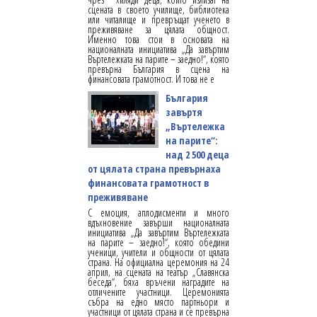
сцената в своето училище, библиотека
или читалище и превръщат ученето в
преживяване за цялата общност.
Именно това стои в основата на
националната инициатива „Да завъртим
Въртележката на парите – заедно!“, която
превърна България в сцена на
финансовата грамотност. И това не е
България
завъртя
„Въртележка
на парите“:
над 2 500 деца
от цялата страна превърнаха
финансовата грамотност в
преживяване
С емоция, аплодисменти и много
вдъхновение завърши националната
инициатива „Да завъртим Въртележката
на парите – заедно!“, която обедини
ученици, учители и общности от цялата
страна. На официална церемония на 24
април, на сцената на театър „Славянска
беседа“, бяха връчени наградите на
отличените участници. Церемонията
събра на едно място партньори и
участници от цялата страна и се превърна