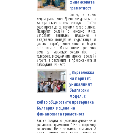
финансовата
грамотност
Светът, в който
децата растат днес Днешните деца могат
да чуят съвет за криптовалути в TikTok
още преди да са научили какво е лихва.
Пазаруват онлайн с няколко клика,
използват дигитални плащания и
ежедневно попадат на съдържание за
„лесни пари“, инвестиции и бързо
забогатяване. Финансовите решения
вече са навсякъде около нас – в
телефона, в социалните мрежи, в онлайн
игрите, в рекламите, в приложенията за
пазаруване. И често
„Въртележка
на парите“:
уникалният
български
модел, с
който общностите превърнаха
България в сцена на
финансовата грамотност
Как се създава национално движение за
финансова грамотност? Не с поредица
от лекции. Не с рекламна кампания. А
чрез хиляди деца, които излизат на