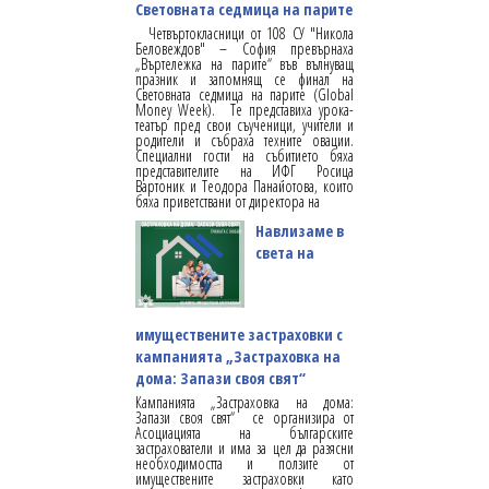
Световната седмица на парите
Четвъртокласници от 108 СУ "Никола
Беловеждов" – София превърнаха
„Въртележка на парите“ във вълнуващ
празник и запомнящ се финал на
Световната седмица на парите (Global
Money Week). Те представиха урока-
театър пред свои съученици, учители и
родители и събраха техните овации.
Специални гости на събитието бяха
представителите на ИФГ Росица
Вартоник и Теодора Панайотова, които
бяха приветствани от директора на
Навлизаме в
света на
имуществените застраховки с
кампанията „Застраховка на
дома: Запази своя свят“
Кампанията „Застраховка на дома:
Запази своя свят“ се организира от
Асоциацията на българските
застрахователи и има за цел да разясни
необходимостта и ползите от
имуществените застраховки като