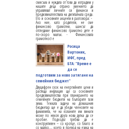
смисъла и нуждата от това да изградим у
нашите деца отрано умението да
управляват личните си финанси и
предизвикателствата на дигиталната среда.
Ето и основните акценти в разговора: -
Ако ние, като родители, не сме
финансово грамотни, шансът да
отгледаме финансово грамотно дете е
по-скоро малък. - Финансовата
грамотност е
Росица
Вартоник,
ИФГ, пред
БТА: "Време е
да се
подготвим за ново затягане на
семейния бюджет"
Двуцифрен скок на енергийните цени и
растяща инфлация ще са основните
предизвикателства при планирането на
семейните бюджети на българите тази
зима. Тежката задача на домашния
бюджетар ще е да убеди членовете на
фамилията, че на коланите им винаги
може по някоя друга нова дупка да се
пробие. Подходът трябва да е
конструктивен – со кротце, со благо и
со малко…, което в превод на езика на