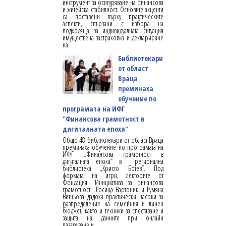
инструмент за осигуряване на финансова
и житейска стабилност. Основите акценти
са поставени върху практическите
аспекти, свързани с избора на
подходяща за индивидуалната ситуация
имуществена застраховка и деклариране
на
Библиотекари
от област
Враца
преминаха
обучение по
програмата на ИФГ
"Финансова грамотност в
дигиталната епоха"
Общо 48 библиотекари от област Враца
преминаха обучение по програмата на
ИФГ „Финансова грамотност в
дигиталната епоха“ в регионална
библиотека „Христо Ботев”. Под
формата на игри, лекторите от
Фондация "Инициатива за финансова
грамотност" Росица Вартоник и Румяна
Витньова дадоха практически насоки за
разпределение на семейния и личен
бюджет, както и техники за спестяване и
защита на данните при онлайн
пазаруване и