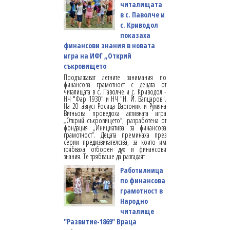
читалищата
в с. Паволче и
с. Криводол
показаха
финансови знания в новата
игра на ИФГ „Открий
съкровището
Продължават летните занимания по
финансова грамотност с децата от
читалищата в с. Паволче и с. Криводол -
НЧ "Фар 1930" и НЧ "Н. Й. Вапцаров".
На 20 август Росица Вартоник и Румяна
Витньова проведоха активната игра
„Открий съкровището“, разработена от
фондация „Инициатива за финансова
грамотност“. Децата преминаха през
серии предизвикателства, за които им
трябваха отборен дух и финансови
знания. Те трябваше да разгадаят
Работилница
по финансова
грамотност в
Народно
читалище
"Развитие-1869" Враца