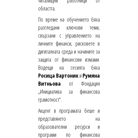
читалищни работници от
областта.
По време на обучението бяха
разгледани ключови теми,
свързани с управлението на
личните финанси, рисковете в
дигиталната среда и начините за
защита от финансови измами.
Водещи на сесията бяха
Росица Вартоник
и
Румяна
Витньова
от Фондация
„Инициатива за финансова
грамотност“.
Акцент в програмата беше и
представянето на
образователни ресурси и
програми по финансова