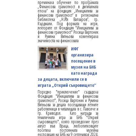
преминаха обучение по програмата
„Финансова грамотност в дигиталната
епоха“ на фондация „Инициатива за
финансова грамотност“ в регионална
библиотека „Н.Йл Вапзаров”, гр.
Кърджали. Под формата на игри,
лекторите от Фондация "Инициатива за
финансова грамотност" Росица Вартоник
и Румяна Витньова коментираха
значимостта на финансовата
ИФГ
организира
посещение в
музея на БНБ
като награда
за децата, включили се в
играта „Открий съкровището“
Поредно "приключение" създадоха
Фондация "Инициатива за финансова
грамотност", Росица Вартоник и Румяна
Витньова за децата посещаващи летните
работилници в читалищата в с. Паволче и
гр. Криводол. Като награда за
тематичната игра за БНБ "Открий
съкровището", която проведохме през
август във Враца, любопитковците
посетиха постоянната музейна
експозиция на БНБ на 9 септември 2024.