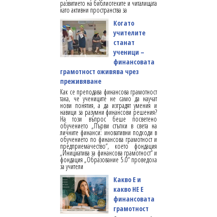
развитието на библиотеките и читалищата
като активни пространства за
Когато
учителите
станат
ученици –
финансовата
грамотност оживява чрез
преживяване
Как се преподава финансова грамотност
така, че учениците не само да научат
нови понятия, а да изградят умения и
навици за разумни финансови решения?
На този въпрос беше посветено
обучението „Първи стъпки в света на
личните финанси: иновативни подходи в
обучението по финансова грамотност и
предприемачество“, което фондация
„Инициатива за финансова грамотност“ и
фондация „Образование 5.0“ проведоха
за учители
Какво Е и
какво НЕ Е
финансовата
грамотност