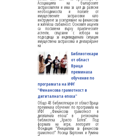
Асоциацията на българските
застрахователи и има за цел да разясни
необходимостта и ползите от
имуществените застраховки като
инструмент за осигуряване на финансова
и житейска стабилност. Основите акценти
са поставени върху практическите
аспекти, свързани с избора на
подходяща за индивидуалната ситуация
имуществена застраховка и деклариране
на
Библиотекари
от област
Враца
преминаха
обучение по
програмата на ИФГ
"Финансова грамотност в
дигиталната епоха"
Общо 48 библиотекари от област Враца
преминаха обучение по програмата на
ИФГ „Финансова грамотност в
дигиталната епоха“ в регионална
библиотека „Христо Ботев”. Под
формата на игри, лекторите от
Фондация "Инициатива за финансова
грамотност" Росица Вартоник и Румяна