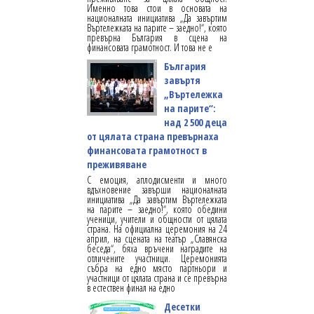
Именно това стои в основата на
националната инициатива „Да завъртим
Въртележката на парите – заедно!“, която
превърна България в сцена на
финансовата грамотност. И това не е
България
завъртя
„Въртележка
на парите“:
над 2 500 деца
от цялата страна превърнаха
финансовата грамотност в
преживяване
С емоция, аплодисменти и много
вдъхновение завърши националната
инициатива „Да завъртим Въртележката
на парите – заедно!“, която обедини
ученици, учители и общности от цялата
страна. На официална церемония на 24
април, на сцената на театър „Славянска
беседа“, бяха връчени наградите на
отличените участници. Церемонията
събра на едно място партньори и
участници от цялата страна и се превърна
в естествен финал на едно
Десетки