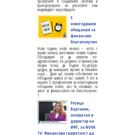
промените в социалните системи и
трансфериране на рисковете към
индивидите; нарастващото
5
новогодишни
обещания за
финансово
благополучие
Нова година, ново начало – често с
такава нагласа започваме новата година.
Обещаваме си да живеем по-
здравословно, по-разумно от финансова
гледна точка, да бъдем по-добри,
щедри, да намираме време за близките
хора... Дали ще спазим собствените ни
обещания зависи от нас самите. А ето и
нашите 5 предложения за новогодишни
обещания, които, ако ги спазваме, са
залог за финансовото ни благополучие.
1.
Росица
Вартоник,
основател и
директор на
ИФГ, за NOVA
TV: Финансова грамотност да