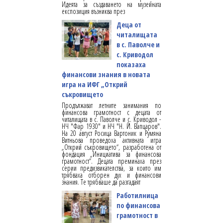
Идеята за създаването на музейната
експозиция възниква през
Деца от
читалищата
в с. Паволче и
с. Криводол
показаха
финансови знания в новата
игра на ИФГ „Открий
съкровището
Продължават летните занимания по
финансова грамотност с децата от
читалищата в с. Паволче и с. Криводол -
НЧ "Фар 1930" и НЧ "Н. Й. Вапцаров".
На 20 август Росица Вартоник и Румяна
Витньова проведоха активната игра
„Открий съкровището“, разработена от
фондация „Инициатива за финансова
грамотност“. Децата преминаха през
серии предизвикателства, за които им
трябваха отборен дух и финансови
знания. Те трябваше да разгадаят
Работилница
по финансова
грамотност в