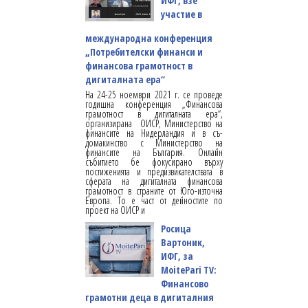
ИФГ, взе
участие в
международна конференция
„Потребителски финанси и
финансова грамотност в
дигиталната ера“
На 24-25 ноември 2021 г. се проведе
годишна конференция „Финансова
грамотност в дигиталната ера“,
организирана ОИСР, Министерство на
финансите на Нидерландия и в съ-
домакинство с Министерство на
финансите на България. Онлайн
събитието бе фокусирано върху
постиженията и предизвикателствата в
сферата на дигиталната финансова
грамотност в страните от Юго-източна
Европа. То е част от дейностите по
проект на ОИСР и
Росица
Вартоник,
ИФГ, за
MoitePari TV:
Финансово
грамотни деца в дигиталния