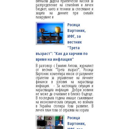
Витньова дадоха практически насоки за
разпределение на семейния и личен
бюджет, както и техники за спестяване и
защита на данните при онлайн
пазаруване и
Росица
Вартоник,
ИФГ, за
вестник
"Трета
възраст": "Как да харчим по
време на инфлация"
В разговор с Емилия Антова, журналист
от вестник "Трета възраст", Росица
Вартоник коментира някои от разумните
стратегии за управление на личните
финанси в условия на нарастваща
инфлация. - За настоящата ситуация и
нарастващата инфлация Добри новини
не може да очакваме в близко бъдеще.
В последната година имаше съживяване
на икономическата ситуация, но войната
в Украйна стопира това развитие. В
личен план това се отразява на хората
Росица
Вартоник,