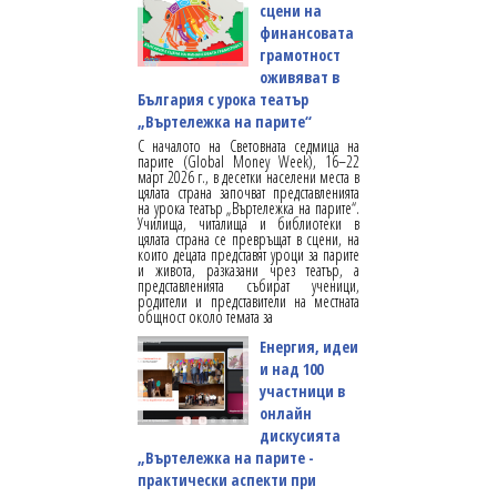
сцени на
финансовата
грамотност
оживяват в
България с урока театър
„Въртележка на парите“
С началото на Световната седмица на
парите (Global Money Week), 16–22
март 2026 г., в десетки населени места в
цялата страна започват представленията
на урока театър „Въртележка на парите“.
Училища, читалища и библиотеки в
цялата страна се превръщат в сцени, на
които децата представят уроци за парите
и живота, разказани чрез театър, а
представленията събират ученици,
родители и представители на местната
общност около темата за
Енергия, идеи
и над 100
участници в
онлайн
дискусията
„Въртележка на парите -
практически аспекти при