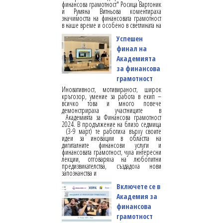
финансова грамотност" Росица Вартоник
и Румяна Витньова коментираха
значимостта на финансовата грамотност
в наше време и особено в светлината на
Успешен
финал на
Академията
за финансова
грамотност
Иновативност, мотивираност, широк
кръгозор, умение за работа в екип –
всичко това и много повече
демонстрираха участниците в
Академията за Финансова грамотност
2024. В продължение на близо седмица
(3-9 март) те работиха върху своите
идеи за иновации в областта на
дигиталните финансови услуги и
финансовата грамотност, чуха интересни
лекции, отговаряха на любопитни
предизвикателства, създадоха нови
запознанства и
Включете се в
Академия за
финансова
грамотност