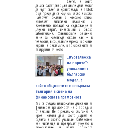
Светът, в който
децата растат днес Днешните деца могат
да чуят съвет за криптовалути в TikTok
още преди да са научили какво е лихва.
Пазаруват онлайн с няколко клика,
използват дигитални плащания и
ежедневно попадат на съдържание за
„лесни пари“, инвестиции и бързо
забогатяване. Финансовите решения
вече са навсякъде около нас – в
телефона, в социалните мрежи, в онлайн
игрите, в рекламите, в приложенията за
пазаруване. И често
„Въртележка
на парите“:
уникалният
български
модел, с
който общностите превърнаха
България в сцена на
финансовата грамотност
Как се създава национално движение за
финансова грамотност? Не с поредица
от лекции. Не с рекламна кампания. А
чрез хиляди деца, които излизат на
сцената в своето училище, библиотека
или читалище и превръщат ученето в
преживяване за цялата общност.