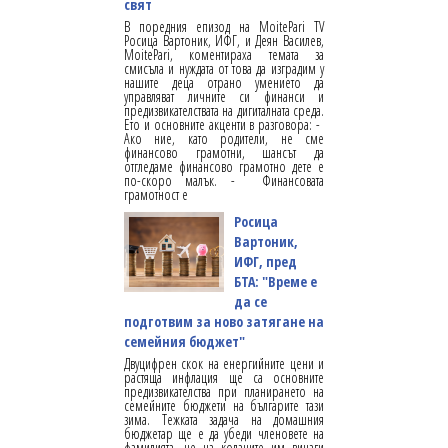
свят
В поредния епизод на MoitePari TV
Росица Вартоник, ИФГ, и Деян Василев,
MoitePari, коментираха темата за
смисъла и нуждата от това да изградим у
нашите деца отрано умението да
управляват личните си финанси и
предизвикателствата на дигиталната среда.
Ето и основните акценти в разговора: -
Ако ние, като родители, не сме
финансово грамотни, шансът да
отгледаме финансово грамотно дете е
по-скоро малък. - Финансовата
грамотност е
Росица
Вартоник,
ИФГ, пред
БТА: "Време е
да се
подготвим за ново затягане на
семейния бюджет"
Двуцифрен скок на енергийните цени и
растяща инфлация ще са основните
предизвикателства при планирането на
семейните бюджети на българите тази
зима. Тежката задача на домашния
бюджетар ще е да убеди членовете на
фамилията, че на коланите им винаги