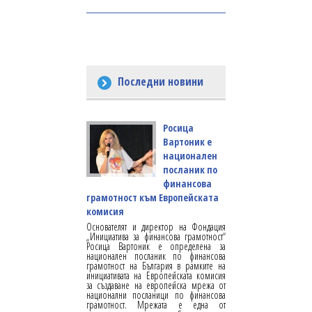
Последни новини
Росица
Вартоник е
национален
посланик по
финансова
грамотност към Европейската
комисия
Основателят и директор на Фондация
„Инициатива за финансова грамотност“
Росица Вартоник е определена за
национален посланик по финансова
грамотност на България в рамките на
инициативата на Европейската комисия
за създаване на европейска мрежа от
национални посланици по финансова
грамотност. Мрежата е една от