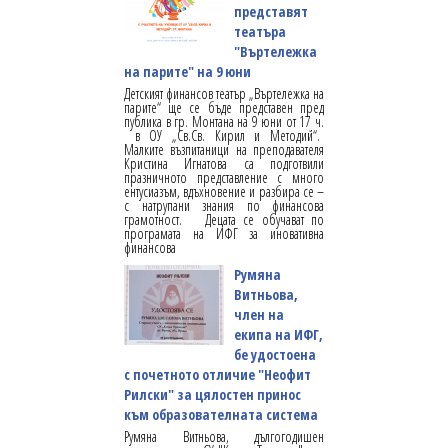
представят
театъра
"Въртележка
на парите" на 9 юни
Детският финансов театър „Въртележка на
парите“ ще се бъде представен пред
публика в гр. Монтана на 9 юни от 17 ч.
в ОУ „Св.Св. Кирил и Методий“.
Малките възпитаници на преподавателя
Кристина Игнатова са подготвили
празничното представление с много
ентусиазъм, вдъхновение и разбира се –
с натрупани знания по финансова
грамотност. Децата се обучават по
програмата на ИФГ за иновативна
финансова
Румяна
Витньова,
член на
екипа на ИФГ,
бе удостоена
с почетното отличие "Неофит
Рилски" за цялостен принос
към образователната система
Румяна Витньова, дългогодишен