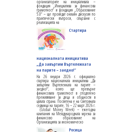
организаторите на инициативата –
фондация „Инициатива за финансова
грамотност“ и фондация „Образование
5.0“ – ще проведат онлайн дискусия по
практически въпроси, свързани с
реализацията на
Стартира
националната инициатива
„Да завъртим Въртележката
на парите – заедно!“
На 26 януари 2026 г. официално
стартира националната инициатива „Да
завъртим Въртележката на парите –
заедно!“, която ще превърне
финансовата грамотност в споделено
преживяване за деца и общности в
цялата страна. Посветена е на Световната
седмица на парите, 16 – 22 март 2026 г.
(Global Money Week) – ежегодна
кампания на Международната мрежа за
финансово образование на
Организацията за икономическо
Росица