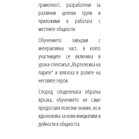
грамотност, разработени за
различни целеви групи и
приложими в работата с
местните общности.
Обучението завърши с
интерактивна част, в която
участниците се включиха в
урока-спектакъл „Въртележка на
парите“ и влязоха в ролите на
неговите герои.
Според споделената обратна
връзка, обучението не само
предоставя полезни знания, но и
вдъхновява за нови инициативи и
дейности в общността.