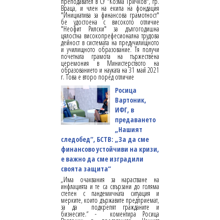
преподавател в СУ "Козма Тричков", гр.
Враца, и член на екипа на фондация
"Инициатива за финансова грамотност"
бе удостоена с високото отличие
"Неофит Рилски" за дългогодишна
цялостна високопрефесионална трудова
дейност в системата на предучилищното
и училищното образование. Тя получи
почетната грамота на тържествена
церемония в Министерството на
образованието и науката на 31 май 2021
г. Това е второ поред отличие
Росица
Вартоник,
ИФГ, в
предаването
„Нашият
следобед“, БСТВ: „За да сме
финансово устойчиви на кризи,
е важно да сме изградили
своята защита“
„Има очаквания за нарастване на
инфлацията и те са свързани до голяма
степен с пандемичната ситуация и
мерките, които държавите предприемат,
за да подкрепят гражданите и
бизнесите.“ - коментира Росица