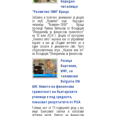
Народно
читалище
"Развитие-1869" Враца
Забавно и полезно занимание за децата
от клуб „Развитие“ към Народно
читалище "Развитие-1869" - Враца
проведе Румяна Витньова от Фондация
"Инициатива за финансова грамотност“
на 10 юли 2024 г. Децата от програма
„Книжно лято“ научиха как се управляват
парите и как да сбъдват мечтите си в
един сложен и динамичен свят. Чрез
образователната игра „Назаем или не“
на Фондация "Инициатива за финансова
Росица
Вартоник,
ИФГ, за
телевизия
Bulgaria ON
AIR: Нивото на финансова
грамотност на българските
ученици е под средното,
показват резултатите от PISA
Голяма част от 15-годишните деца у нас
имат банковите сметки и използват
дебитни карти. Нивото на финансова