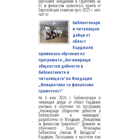
ключовите инициативи в Стратегията на
ЕС за финансова грамотност, приета от
Европейската комисия през 2025 г. като
част от
Библиотекари
и читалищни
дейци от
област
Кърджали
преминаха обучение по
програмата „Ангажиращи
общностни дейности в
библиотеките и
читалищата“на Фондация
„Инициатива за финансова
грамотност“
На 6 юли 2026 г. библиотекари и
читалищни дейци от област Кърджали
участваха в обучение по програмата
„Ангажиращи общностни дейности в
библиотеките и читалищата“,
разработена от Фондация „Инициатива
за финансова грамотност“. Домакин на
обучението беше Регионална
библиотека „Никола Й. Вапцаров“ –
Кърджали. Програмата е насочена към