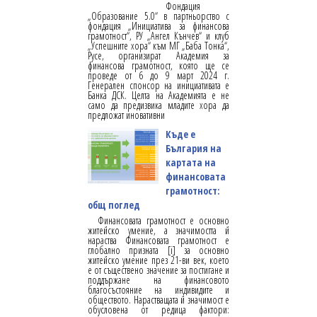
Фондация
„Образование 5.0“ в партньорство с
фондация „Инициатива за финансова
грамотност“, РУ „Ангел Кънчев“ и клуб
„Успешните хора“ към МГ „Баба Тонка“,
Русе, организират Академия за
финансова грамотност, която ще се
проведе от 6 до 9 март 2024 г.
Генерален спонсор на инициативата е
Банка ДСК. Целта на Академията е не
само да предизвика младите хора да
предложат иновативни
Къде е
България на
картата на
финансовата
грамотност:
общ поглед
Финансовата грамотност е основно
житейско умение, а значимостта й
нараства Финансовата грамотност е
глобално призната [i] за основно
житейско умение през 21-ви век, което
е от съществено значение за постигане и
поддържане на финансовото
благосъстояние на индивидите и
обществото. Нарастващата й значимост е
обусловена от редица фактори: