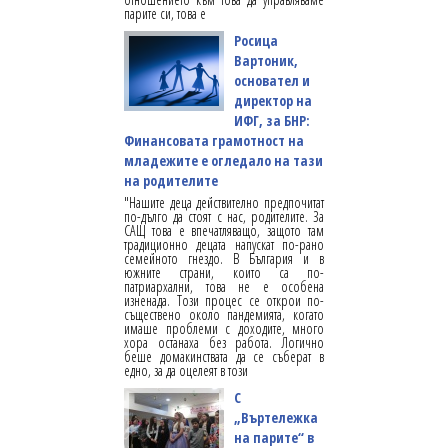
парите си, това е
Росица
Вартоник,
основател и
директор на
ИФГ, за БНР:
Финансовата грамотност на
младежите е огледало на тази
на родителите
"Нашите деца действително предпочитат
по-дълго да стоят с нас, родителите. За
САЩ това е впечатляващо, защото там
традиционно децата напускат по-рано
семейното гнездо. В България и в
южните страни, които са по-
патриархални, това не е особена
изненада. Този процес се открои по-
съществено около пандемията, когато
имаше проблеми с доходите, много
хора останаха без работа. Логично
беше домакинствата да се съберат в
едно, за да оцелеят в този
С
„Въртележка
на парите“ в