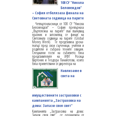
108 СУ "Никола
Беловеждов"
– София отбелязаха финала на
Световната седмица на парите
Четвъртокласници от 108 СУ "Никола
Беловеждов" – София превърнаха
„Въртележка на парите“ във вълнуващ
празник и запомнящ се финал на
Световната седмица на парите (Global
Money Week). Те представиха урока-
театър пред свои съученици, учители и
родители и събраха техните овации.
Специални гости на събитието бяха
представителите на ИФГ Росица
Вартоник и Теодора Панайотова, които
бяха приветствани от директора на
Навлизаме в
света на
имуществените застраховки с
кампанията „Застраховка на
дома: Запази своя свят“
Кампанията „Застраховка на дома:
Запази своя свят“ се организира от