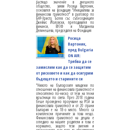
растящо значение в днешното
общество, заяви Росица Вартоник,
основател на фондация "Инициатива за
финансова грамотност" в разговор по
БНР-Христо Ботев със събеседниците
Джеймс Йоловски, преподавател по
финанси, ВУЗФ и Магданела
Делинешева, председател на Фондация
Росица
Вартоник,
пред Bulgaria
ON AIR:
Трябва да се
замислим как да се защитим
от рисковете и как да осигурим
бъдещето и старините си
"Нивото на българските младежи по
отношение на финансовата грамотност е
относително по-ниско от тези на техни
връстници по света. През 2018 година
беше проведено проучване на PISA за
финансовата грамотност и от 20 страни
България е на 18-о място. Много са
комплексни причините за това нещо.
Финансовата грамотност на децата е
огледало на нашите родители и това е
нормално, защото тези умения и
отношението към това да управляваме