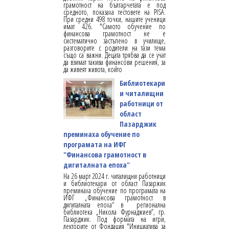
грамотност на българчетата е под
средното, показаха тестовете на PISA.
При средни 498 точки, нашите ученици
имат 426. "Самото обучение по
финансова грамотност не е
систематично застъпено в училище,
разговорите с родители на тази тема
също са важни. Децата трябва да се учат
да взимат такива финансови решения, за
да живеят живота, който
Библиотекари
и читалищни
работници от
област
Пазарджик
преминаха обучение по
програмата на ИФГ
"Финансова грамотност в
дигиталната епоха"
На 26 март 2024 г. читалищни работници
и библиотекари от област Пазаржик
преминаха обучение по програмата на
ИФГ „Финансова грамотност в
дигиталната епоха“ в регионална
библиотека „Никола Фурнаджиев”, гр.
Пазарджик. Под формата на игри,
лекторите от Фондация "Инициатива за