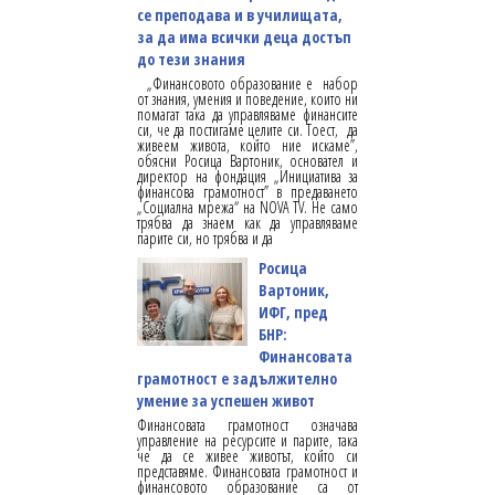
се преподава и в училищата,
за да има всички деца достъп
до тези знания
„Финансовото образование е набор
от знания, умения и поведение, които ни
помагат така да управляваме финансите
си, че да постигаме целите си. Тоест, да
живеем живота, който ние искаме”,
обясни Росица Вартоник, основател и
директор на фондация „Инициатива за
финансова грамотност” в предаването
„Социална мрежа“ на NOVA TV. Не само
трябва да знаем как да управляваме
парите си, но трябва и да
Росица
Вартоник,
ИФГ, пред
БНР:
Финансовата
грамотност е задължително
умение за успешен живот
Финансовата грамотност означава
управление на ресурсите и парите, така
че да се живее животът, който си
представяме. Финансовата грамотност и
финансовото образование са от