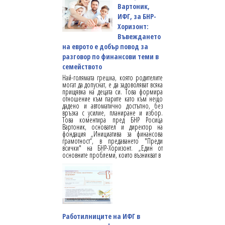
Вартоник,
ИФГ, за БНР-
Хоризонт:
Въвеждането
на еврото е добър повод за
разговор по финансови теми в
семейството
Най-голямата грешка, която родителите
могат да допуснат, е да задоволяват всяка
прищявка на децата си. Това формира
отношение към парите като към нещо
дадено и автоматично достъпно, без
връзка с усилие, планиране и избор.
Това коментира пред БНР Росица
Вартоник, основател и директор на
фондация „Инициатива за финансова
грамотност“, в предаването "Преди
всички" на БНР-Хоризонт. „Един от
основните проблеми, които възникват в
Работилниците на ИФГ в