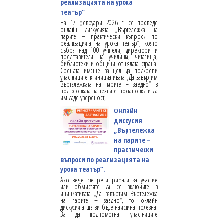
реализацията на урока
театър"
На 17 февруари 2026 г. се проведе
онлайн дискусията „Въртележка на
парите – практически въпроси по
реализацията на урока театър“, която
събра над 100 учители, директори и
представители на училища, читалища,
библиотеки и общини от цялата страна.
Срещата имаше за цел да подкрепи
участниците в инициативата „Да завъртим
Въртележката на парите – заедно“ в
подготовката на техните постановки и да
им даде увереност,
Онлайн
дискусия
„Въртележка
на парите –
практически
въпроси по реализацията на
урока театър“.
Ако вече сте регистрирали за участие
или обмисляте да се включите в
инициативата „Да завъртим Въртележка
на парите – заедно“, то онлайн
дискусията ще ви бъде наистина полезна.
За да подпомогнат участниците