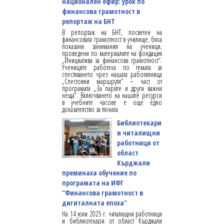
национален ефир: урок по
финансова грамотност в
репортаж на БНТ
В репортаж на БНТ, посветен на
финансовата грамотност в училище, бяха
показани занимания на ученици,
проведени по материалите на фондация
„Инициатива за финансова грамотност“.
Учениците работеха по темата за
спестяването чрез нашата работилница
„Спестовни маршрути“ – част от
програмата „За парите и други важни
неща“. Включването на нашите ресурси
в учебните часове е още едно
доказателство за тяхната
Библиотекари
и читалищни
работници от
област
Кърджали
преминаха обучение по
програмата на ИФГ
"Финансова грамотност в
дигиталната епоха"
На 14 юли 2025 г. читалищни работници
и библиотекари от област Кърджали