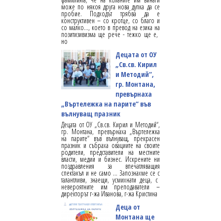
може по някоя друга нова дупка да се
пробие. Подходът трябва да е
конструктивен – со кротце, со благо и
со малко…, което в превод на езика на
позитизивизма ще рече - тежко ще е,
но
Децата от ОУ
„Св.св. Кирил
и Методий“,
гр. Монтана,
превърнаха
„Въртележка на парите“ във
вълнуващ празник
Децата от ОУ „Св.св. Кирил и Методий“,
гр. Монтана, превърнаха „Въртележка
на парите“ във вълнуващ, прекрасен
празник и събраха овациите на своите
родители, представители на местните
власти, медии и бизнес. Искрените ни
поздравления за впечатляващия
спектакъл и не само … Запознахме се с
талантливи, знаещи, усмихнати деца, с
невероятните им преподаватели –
директорът г-жа Иванова, г-жа Кристина
Деца от
Монтана ще