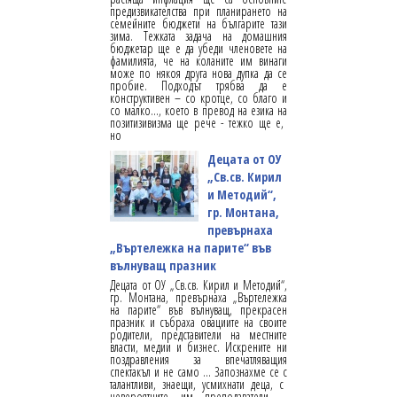
предизвикателства при планирането на
семейните бюджети на българите тази
зима. Тежката задача на домашния
бюджетар ще е да убеди членовете на
фамилията, че на коланите им винаги
може по някоя друга нова дупка да се
пробие. Подходът трябва да е
конструктивен – со кротце, со благо и
со малко…, което в превод на езика на
позитизивизма ще рече - тежко ще е,
но
Децата от ОУ
„Св.св. Кирил
и Методий“,
гр. Монтана,
превърнаха
„Въртележка на парите“ във
вълнуващ празник
Децата от ОУ „Св.св. Кирил и Методий“,
гр. Монтана, превърнаха „Въртележка
на парите“ във вълнуващ, прекрасен
празник и събраха овациите на своите
родители, представители на местните
власти, медии и бизнес. Искрените ни
поздравления за впечатляващия
спектакъл и не само … Запознахме се с
талантливи, знаещи, усмихнати деца, с
невероятните им преподаватели –