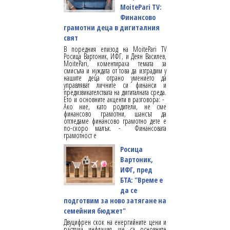
MoitePari TV:
Финансово
грамотни деца в дигиталния
свят
В поредния епизод на MoitePari TV
Росица Вартоник, ИФГ, и Деян Василев,
MoitePari, коментираха темата за
смисъла и нуждата от това да изградим у
нашите деца отрано умението да
управляват личните си финанси и
предизвикателствата на дигиталната среда.
Ето и основните акценти в разговора: -
Ако ние, като родители, не сме
финансово грамотни, шансът да
отгледаме финансово грамотно дете е
по-скоро малък. - Финансовата
грамотност е
Росица
Вартоник,
ИФГ, пред
БТА: "Време е
да се
подготвим за ново затягане на
семейния бюджет"
Двуцифрен скок на енергийните цени и
растяща инфлация ще са основните