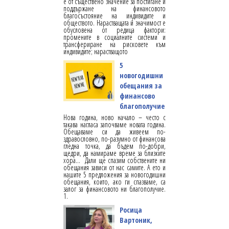
е от съществено значение за постигане и
поддържане на финансовото
благосъстояние на индивидите и
обществото. Нарастващата й значимост е
обусловена от редица фактори:
промените в социалните системи и
трансфериране на рисковете към
индивидите; нарастващото
5
новогодишни
обещания за
финансово
благополучие
Нова година, ново начало – често с
такава нагласа започваме новата година.
Обещаваме си да живеем по-
здравословно, по-разумно от финансова
гледна точка, да бъдем по-добри,
щедри, да намираме време за близките
хора... Дали ще спазим собствените ни
обещания зависи от нас самите. А ето и
нашите 5 предложения за новогодишни
обещания, които, ако ги спазваме, са
залог за финансовото ни благополучие.
1.
Росица
Вартоник,