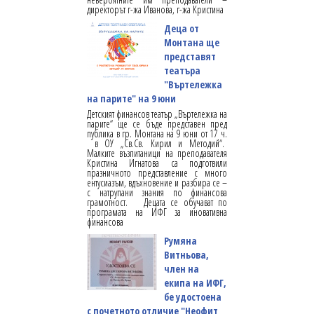
директорът г-жа Иванова, г-жа Кристина
Деца от
Монтана ще
представят
театъра
"Въртележка
на парите" на 9 юни
Детският финансов театър „Въртележка на
парите“ ще се бъде представен пред
публика в гр. Монтана на 9 юни от 17 ч.
в ОУ „Св.Св. Кирил и Методий“.
Малките възпитаници на преподавателя
Кристина Игнатова са подготвили
празничното представление с много
ентусиазъм, вдъхновение и разбира се –
с натрупани знания по финансова
грамотност. Децата се обучават по
програмата на ИФГ за иновативна
финансова
Румяна
Витньова,
член на
екипа на ИФГ,
бе удостоена
с почетното отличие "Неофит