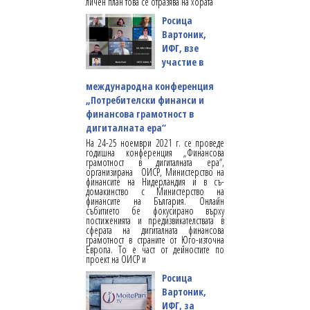
личен план това се отразява на хората
Росица
Вартоник,
ИФГ, взе
участие в
международна конференция
„Потребителски финанси и
финансова грамотност в
дигиталната ера“
На 24-25 ноември 2021 г. се проведе
годишна конференция „Финансова
грамотност в дигиталната ера“,
организирана ОИСР, Министерство на
финансите на Нидерландия и в съ-
домакинство с Министерство на
финансите на България. Онлайн
събитието бе фокусирано върху
постиженията и предизвикателствата в
сферата на дигиталната финансова
грамотност в страните от Юго-източна
Европа. То е част от дейностите по
проект на ОИСР и
Росица
Вартоник,
ИФГ, за