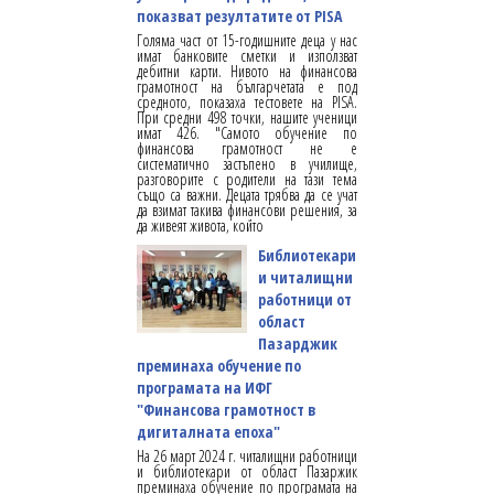
показват резултатите от PISA
Голяма част от 15-годишните деца у нас
имат банковите сметки и използват
дебитни карти. Нивото на финансова
грамотност на българчетата е под
средното, показаха тестовете на PISA.
При средни 498 точки, нашите ученици
имат 426. "Самото обучение по
финансова грамотност не е
систематично застъпено в училище,
разговорите с родители на тази тема
също са важни. Децата трябва да се учат
да взимат такива финансови решения, за
да живеят живота, който
Библиотекари
и читалищни
работници от
област
Пазарджик
преминаха обучение по
програмата на ИФГ
"Финансова грамотност в
дигиталната епоха"
На 26 март 2024 г. читалищни работници
и библиотекари от област Пазаржик
преминаха обучение по програмата на