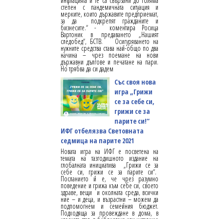
инфлацията и те са свързани до голяма
степен с пандемичната ситуация и
мерките, които държавите предприемат,
за да подкрепят гражданите и
бизнесите.“ - коментира Росица
Вартоник в предаването „Нашият
следобед“, БСТВ. Осигуряването на
нужните средства става най-общо по два
начина – чрез поемане на нови
държавни дългове и печатане на пари.
Но трябва да си дадем
Със своя нова
игра „Грижи
се за себе си,
грижи се за
парите си!“
ИФГ отбелязва Световната
седмица на парите 2021
Новата игра на ИФГ е посветена на
темата на тазгодишното издание на
глобалната инициатива „Грижи се за
себе си, грижи се за парите си“.
Посланието й е, че чрез разумно
поведение и грижа към себе си, своето
здраве, вещи и околната среда, всички
ние – и деца, и възрастни – можем да
подпомогнем и семейния бюджет.
Подходяща за провеждане в дома, в