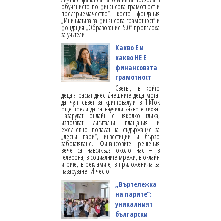
обучението по финансова грамотност и
предприемачество“, което фондация
„Инициатива за финансова грамотност“ и
фондация „Образование 5.0“ проведоха
за учители
Какво Е и
какво НЕ Е
финансовата
грамотност
Светът, в който
децата растат днес Днешните деца могат
да чуят съвет за криптовалути в TikTok
още преди да са научили какво е лихва.
Пазаруват онлайн с няколко клика,
използват дигитални плащания и
ежедневно попадат на съдържание за
„лесни пари“, инвестиции и бързо
забогатяване. Финансовите решения
вече са навсякъде около нас – в
телефона, в социалните мрежи, в онлайн
игрите, в рекламите, в приложенията за
пазаруване. И често
„Въртележка
на парите“:
уникалният
български