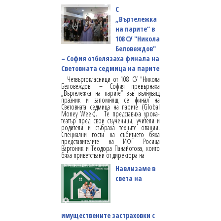
С
„Въртележка
на парите“ в
108 СУ "Никола
Беловеждов"
– София отбелязаха финала на
Световната седмица на парите
Четвъртокласници от 108 СУ "Никола
Беловеждов" – София превърнаха
„Въртележка на парите“ във вълнуващ
празник и запомнящ се финал на
Световната седмица на парите (Global
Money Week). Те представиха урока-
театър пред свои съученици, учители и
родители и събраха техните овации.
Специални гости на събитието бяха
представителите на ИФГ Росица
Вартоник и Теодора Панайотова, които
бяха приветствани от директора на
Навлизаме в
света на
имуществените застраховки с