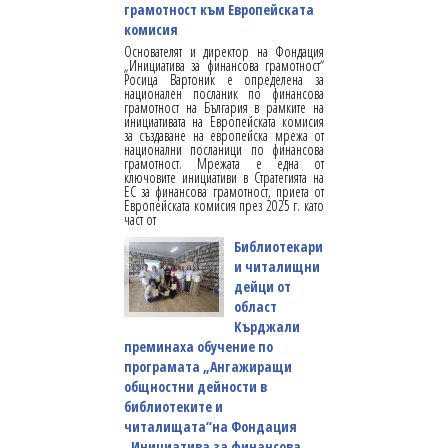
грамотност към Европейската
комисия
Основателят и директор на Фондация
„Инициатива за финансова грамотност“
Росица Вартоник е определена за
национален посланик по финансова
грамотност на България в рамките на
инициативата на Европейската комисия
за създаване на европейска мрежа от
национални посланици по финансова
грамотност. Мрежата е една от
ключовите инициативи в Стратегията на
ЕС за финансова грамотност, приета от
Европейската комисия през 2025 г. като
част от
Библиотекари
и читалищни
дейци от
област
Кърджали
преминаха обучение по
програмата „Ангажиращи
общностни дейности в
библиотеките и
читалищата“на Фондация
„Инициатива за финансова