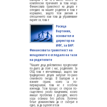
комплексни причините за това нещо.
Финансовата грамотност на децата е
огледало на нашите родители и това е
нормално, защото тези умения и
отношението към това да управляваме
парите си, това е
Росица
Вартоник,
основател и
директор на
ИФГ, за БНР:
Финансовата грамотност на
младежите е огледало на тази
на родителите
"Нашите деца действително предпочитат
по-дълго да стоят с нас, родителите. За
САЩ това е впечатляващо, защото там
традиционно децата напускат по-рано
семейното гнездо. В България и в
южните страни, които са по-
патриархални, това не е особена
изненада. Този процес се открои по-
съществено около пандемията, когато
имаше проблеми с доходите, много
хора останаха без работа. Логично
беше домакинствата да се съберат в
едно, за да оцелеят в този