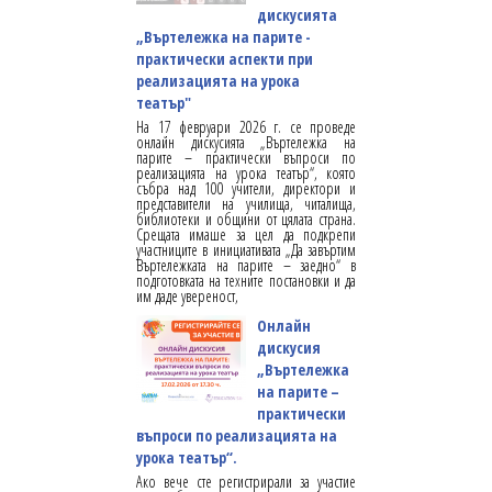
дискусията
„Въртележка на парите -
практически аспекти при
реализацията на урока
театър"
На 17 февруари 2026 г. се проведе
онлайн дискусията „Въртележка на
парите – практически въпроси по
реализацията на урока театър“, която
събра над 100 учители, директори и
представители на училища, читалища,
библиотеки и общини от цялата страна.
Срещата имаше за цел да подкрепи
участниците в инициативата „Да завъртим
Въртележката на парите – заедно“ в
подготовката на техните постановки и да
им даде увереност,
Онлайн
дискусия
„Въртележка
на парите –
практически
въпроси по реализацията на
урока театър“.
Ако вече сте регистрирали за участие