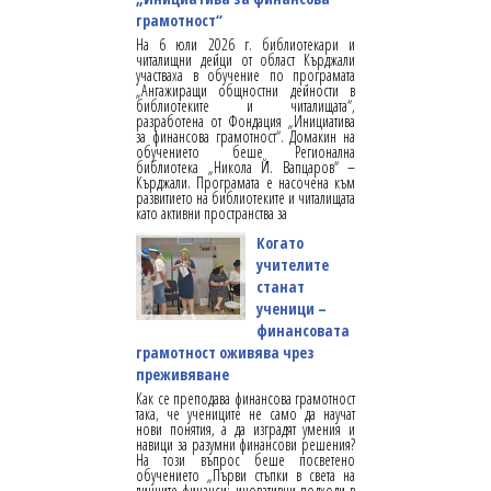
грамотност“
На 6 юли 2026 г. библиотекари и
читалищни дейци от област Кърджали
участваха в обучение по програмата
„Ангажиращи общностни дейности в
библиотеките и читалищата“,
разработена от Фондация „Инициатива
за финансова грамотност“. Домакин на
обучението беше Регионална
библиотека „Никола Й. Вапцаров“ –
Кърджали. Програмата е насочена към
развитието на библиотеките и читалищата
като активни пространства за
Когато
учителите
станат
ученици –
финансовата
грамотност оживява чрез
преживяване
Как се преподава финансова грамотност
така, че учениците не само да научат
нови понятия, а да изградят умения и
навици за разумни финансови решения?
На този въпрос беше посветено
обучението „Първи стъпки в света на
личните финанси: иновативни подходи в