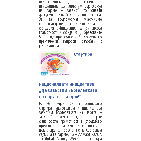
или обмисляте да се включите в
инициативата „Да завъртим Въртележка
на парите – заедно“, то онлайн
дискусията ще ви бъде наистина полезна.
За да подпомогнат участниците
организаторите на инициативата –
фондация „Инициатива за финансова
грамотност“ и фондация „Образование
5.0“ – ще проведат онлайн дискусия по
практически въпроси, свързани с
реализацията на
Стартира
националната инициатива
„Да завъртим Въртележката
на парите – заедно!“
На 26 януари 2026 г. официално
стартира националната инициатива „Да
завъртим Въртележката на парите –
заедно!“, която ще превърне
финансовата грамотност в споделено
преживяване за деца и общности в
цялата страна. Посветена е на Световната
седмица на парите, 16 – 22 март 2026 г.
(Global Money Week) – ежегодна