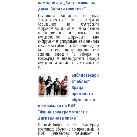
кампанията „Застраховка на
дома: Запази своя свят“
Кампанията „Застраховка на дома:
Запази своя свят“ се организира от
Асоциацията на българските
застрахователи и има за цел да разясни
необходимостта и ползите от
имуществените застраховки като
инструмент за осигуряване на финансова
и житейска стабилност. Основите акценти
са поставени върху практическите
аспекти, свързани с избора на
подходяща за индивидуалната ситуация
имуществена застраховка и деклариране
на
Библиотекари
от област
Враца
преминаха
обучение по
програмата на ИФГ
"Финансова грамотност в
дигиталната епоха"
Общо 48 библиотекари от област Враца
преминаха обучение по програмата на
ИФГ „Финансова грамотност в