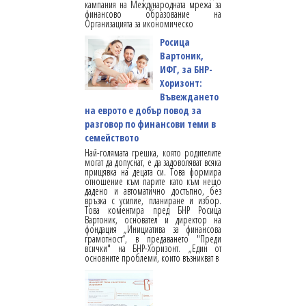
кампания на Международната мрежа за
финансово образование на
Организацията за икономическо
Росица
Вартоник,
ИФГ, за БНР-
Хоризонт:
Въвеждането
на еврото е добър повод за
разговор по финансови теми в
семейството
Най-голямата грешка, която родителите
могат да допуснат, е да задоволяват всяка
прищявка на децата си. Това формира
отношение към парите като към нещо
дадено и автоматично достъпно, без
връзка с усилие, планиране и избор.
Това коментира пред БНР Росица
Вартоник, основател и директор на
фондация „Инициатива за финансова
грамотност“, в предаването "Преди
всички" на БНР-Хоризонт. „Един от
основните проблеми, които възникват в