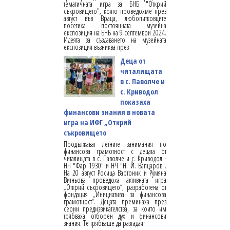
тематичната игра за БНБ "Открий
съкровището", която проведохме през
август във Враца, любопитковците
посетиха постоянната музейна
експозиция на БНБ на 9 септември 2024.
Идеята за създаването на музейната
експозиция възниква през
Деца от
читалищата
в с. Паволче и
с. Криводол
показаха
финансови знания в новата
игра на ИФГ „Открий
съкровището
Продължават летните занимания по
финансова грамотност с децата от
читалищата в с. Паволче и с. Криводол -
НЧ "Фар 1930" и НЧ "Н. Й. Вапцаров".
На 20 август Росица Вартоник и Румяна
Витньова проведоха активната игра
„Открий съкровището“, разработена от
фондация „Инициатива за финансова
грамотност“. Децата преминаха през
серии предизвикателства, за които им
трябваха отборен дух и финансови
знания. Те трябваше да разгадаят