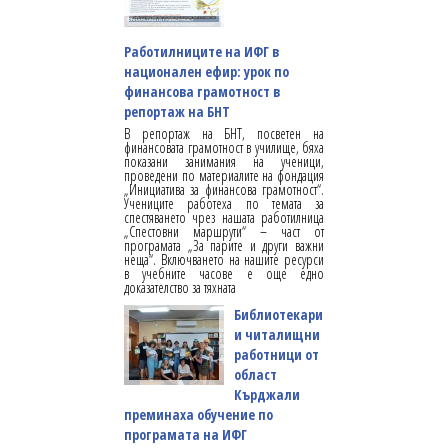
Работилниците на ИФГ в
национален ефир: урок по
финансова грамотност в
репортаж на БНТ
В репортаж на БНТ, посветен на
финансовата грамотност в училище, бяха
показани занимания на ученици,
проведени по материалите на фондация
„Инициатива за финансова грамотност“.
Учениците работеха по темата за
спестяването чрез нашата работилница
„Спестовни маршрути“ – част от
програмата „За парите и други важни
неща“. Включването на нашите ресурси
в учебните часове е още едно
доказателство за тяхната
Библиотекари
и читалищни
работници от
област
Кърджали
преминаха обучение по
програмата на ИФГ