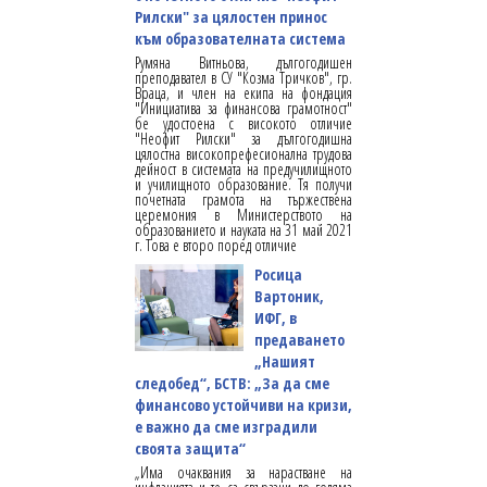
Рилски" за цялостен принос
към образователната система
Румяна Витньова, дългогодишен
преподавател в СУ "Козма Тричков", гр.
Враца, и член на екипа на фондация
"Инициатива за финансова грамотност"
бе удостоена с високото отличие
"Неофит Рилски" за дългогодишна
цялостна високопрефесионална трудова
дейност в системата на предучилищното
и училищното образование. Тя получи
почетната грамота на тържествена
церемония в Министерството на
образованието и науката на 31 май 2021
г. Това е второ поред отличие
Росица
Вартоник,
ИФГ, в
предаването
„Нашият
следобед“, БСТВ: „За да сме
финансово устойчиви на кризи,
е важно да сме изградили
своята защита“
„Има очаквания за нарастване на