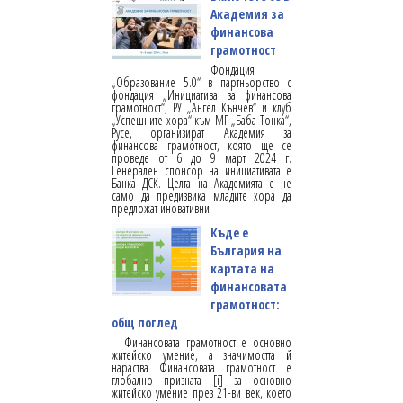
Академия за
финансова
грамотност
Фондация
„Образование 5.0“ в партньорство с
фондация „Инициатива за финансова
грамотност“, РУ „Ангел Кънчев“ и клуб
„Успешните хора“ към МГ „Баба Тонка“,
Русе, организират Академия за
финансова грамотност, която ще се
проведе от 6 до 9 март 2024 г.
Генерален спонсор на инициативата е
Банка ДСК. Целта на Академията е не
само да предизвика младите хора да
предложат иновативни
Къде е
България на
картата на
финансовата
грамотност:
общ поглед
Финансовата грамотност е основно
житейско умение, а значимостта й
нараства Финансовата грамотност е
глобално призната [i] за основно
житейско умение през 21-ви век, което