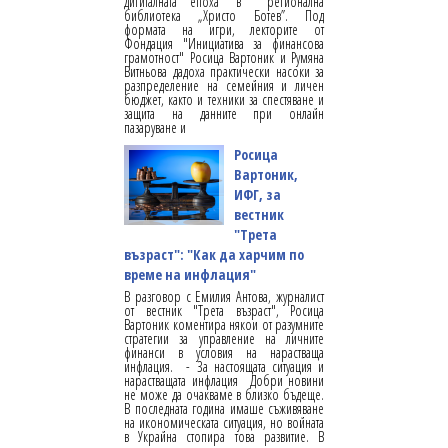
дигиталната епоха“ в регионална
библиотека „Христо Ботев”. Под
формата на игри, лекторите от
Фондация "Инициатива за финансова
грамотност" Росица Вартоник и Румяна
Витньова дадоха практически насоки за
разпределение на семейния и личен
бюджет, както и техники за спестяване и
защита на данните при онлайн
пазаруване и
Росица
Вартоник,
ИФГ, за
вестник
"Трета
възраст": "Как да харчим по
време на инфлация"
В разговор с Емилия Антова, журналист
от вестник "Трета възраст", Росица
Вартоник коментира някои от разумните
стратегии за управление на личните
финанси в условия на нарастваща
инфлация. - За настоящата ситуация и
нарастващата инфлация Добри новини
не може да очакваме в близко бъдеще.
В последната година имаше съживяване
на икономическата ситуация, но войната
в Украйна стопира това развитие. В