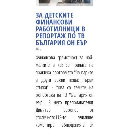
ЗА ДЕТСКИТЕ
ФИНАНСОВИ
РАБОТИЛНИЦИ В
РЕПОРТАЖ ПО ТВ
БЪЛГАРИЯ ОН ЕЪР
,
Финансова грамотност за най-
малките и как се прилага на
практика програмата "За парите
и други важни неща: Първи
стъпки" - това са темите на
репортажа на ТВ "България он
еър". В него преподавателят
Димитър Гевренов от
столичното119-то училище
коментира наблюденията си