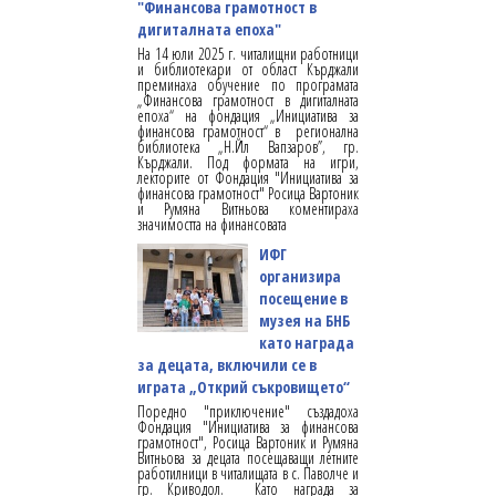
"Финансова грамотност в
дигиталната епоха"
На 14 юли 2025 г. читалищни работници
и библиотекари от област Кърджали
преминаха обучение по програмата
„Финансова грамотност в дигиталната
епоха“ на фондация „Инициатива за
финансова грамотност“ в регионална
библиотека „Н.Йл Вапзаров”, гр.
Кърджали. Под формата на игри,
лекторите от Фондация "Инициатива за
финансова грамотност" Росица Вартоник
и Румяна Витньова коментираха
значимостта на финансовата
ИФГ
организира
посещение в
музея на БНБ
като награда
за децата, включили се в
играта „Открий съкровището“
Поредно "приключение" създадоха
Фондация "Инициатива за финансова
грамотност", Росица Вартоник и Румяна
Витньова за децата посещаващи летните
работилници в читалищата в с. Паволче и
гр. Криводол. Като награда за