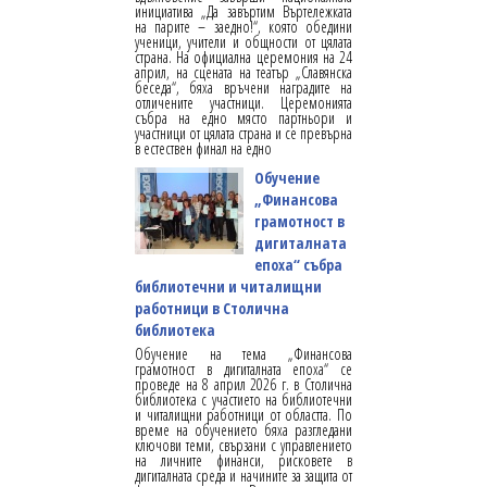
инициатива „Да завъртим Въртележката
на парите – заедно!“, която обедини
ученици, учители и общности от цялата
страна. На официална церемония на 24
април, на сцената на театър „Славянска
беседа“, бяха връчени наградите на
отличените участници. Церемонията
събра на едно място партньори и
участници от цялата страна и се превърна
в естествен финал на едно
Обучение
„Финансова
грамотност в
дигиталната
епоха“ събра
библиотечни и читалищни
работници в Столична
библиотека
Обучение на тема „Финансова
грамотност в дигиталната епоха“ се
проведе на 8 април 2026 г. в Столична
библиотека с участието на библиотечни
и читалищни работници от областта. По
време на обучението бяха разгледани
ключови теми, свързани с управлението
на личните финанси, рисковете в
дигиталната среда и начините за защита от