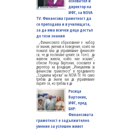
основател и
директор на
ИФГ, за NOVA
TV: Финансова грамотност да
се преподава и в училищата,
за да има всички деца достъп
до тези знания
„Финансовото образование е набор
от знания, умения и поведение, които ни
помагат така да управляваме финансите
си, че да постигаме целите си. Тоест, да
живеем живота, който ние искаме”,
обясни Росица Вартоник, основател и
директор на фондация „Инициатива за
финансова грамотност” в предаването
„Социална мрежа“ на NOVA TV. Не само
трябва да знаем как да управляваме
парите си, но трябва и да
Росица
Вартоник,
ИФГ, пред
БНР:
Финансовата
грамотност е задължително
умение за успешен живот