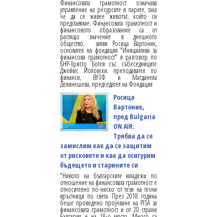
Финансовата грамотност означава
управление на ресурсите и парите, така
че да се живее животът, който си
представяме. Финансовата грамотност и
финансовото образование са от
растящо значение в днешното
общество, заяви Росица Вартоник,
основател на фондация "Инициатива за
финансова грамотност" в разговор по
БНР-Христо Ботев със събеседниците
Джеймс Йоловски, преподавател по
финанси, ВУЗФ и Магданела
Делинешева, председател на Фондация
Росица
Вартоник,
пред Bulgaria
ON AIR:
Трябва да се
замислим как да се защитим
от рисковете и как да осигурим
бъдещето и старините си
"Нивото на българските младежи по
отношение на финансовата грамотност е
относително по-ниско от тези на техни
връстници по света. През 2018 година
беше проведено проучване на PISA за
финансовата грамотност и от 20 страни
България е на 18-о място. Много са