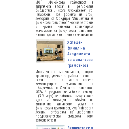
ИФГ „Финансова грамотност в
дигиталната епоха“ в регионална
библиотека „Никола Фурнаджиев”, гр.
Пазарджик. Под формата на игри,
лекторите от Фондация "Инициатива за
финансова грамотност" Росица Вартоник
и Румяна Витньова коментираха
значимостта на финансовата грамотност
в наше време и особено в светлината на
Успешен
финал на
Академията
за финансова
грамотност
Иновативност, мотивираност, широк
кръгозор, умение за работа в екип –
всичко това и много повече
демонстрираха участниците в
Академията за Финансова грамотност
2024. В продължение на близо седмица
(3-9 март) те работиха върху своите
идеи за иновации в областта на
дигиталните финансови услуги и
финансовата грамотност, чуха интересни
лекции, отговаряха на любопитни
предизвикателства, създадоха нови
запознанства и
Включете се в