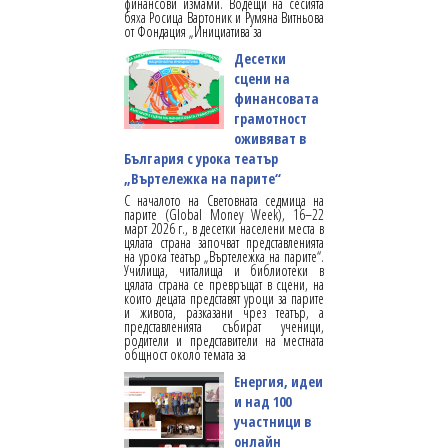
финансови измами. Водещи на сесията
бяха Росица Вартоник и Румяна Витньова
от Фондация „Инициатива за
Десетки
сцени на
финансовата
грамотност
оживяват в
България с урока театър
„Въртележка на парите“
С началото на Световната седмица на
парите (Global Money Week), 16–22
март 2026 г., в десетки населени места в
цялата страна започват представленията
на урока театър „Въртележка на парите“.
Училища, читалища и библиотеки в
цялата страна се превръщат в сцени, на
които децата представят уроци за парите
и живота, разказани чрез театър, а
представленията събират ученици,
родители и представители на местната
общност около темата за
Енергия, идеи
и над 100
участници в
онлайн