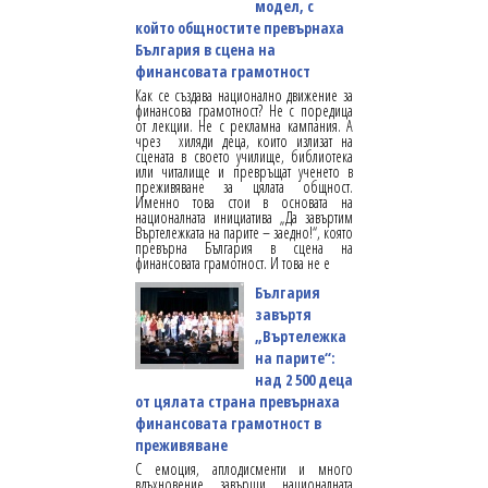
модел, с
който общностите превърнаха
България в сцена на
финансовата грамотност
Как се създава национално движение за
финансова грамотност? Не с поредица
от лекции. Не с рекламна кампания. А
чрез хиляди деца, които излизат на
сцената в своето училище, библиотека
или читалище и превръщат ученето в
преживяване за цялата общност.
Именно това стои в основата на
националната инициатива „Да завъртим
Въртележката на парите – заедно!“, която
превърна България в сцена на
финансовата грамотност. И това не е
България
завъртя
„Въртележка
на парите“:
над 2 500 деца
от цялата страна превърнаха
финансовата грамотност в
преживяване
С емоция, аплодисменти и много
вдъхновение завърши националната