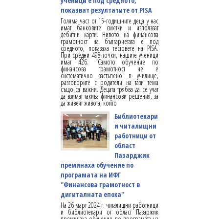
ученици е под средното,
показват резултатите от PISA
Голяма част от 15-годишните деца у нас
имат банковите сметки и използват
дебитни карти. Нивото на финансова
грамотност на българчетата е под
средното, показаха тестовете на PISA.
При средни 498 точки, нашите ученици
имат 426. "Самото обучение по
финансова грамотност не е
систематично застъпено в училище,
разговорите с родители на тази тема
също са важни. Децата трябва да се учат
да взимат такива финансови решения, за
да живеят живота, който
Библиотекари
и читалищни
работници от
област
Пазарджик
преминаха обучение по
програмата на ИФГ
"Финансова грамотност в
дигиталната епоха"
На 26 март 2024 г. читалищни работници
и библиотекари от област Пазаржик
преминаха обучение по програмата на