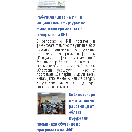
Работилниците на ИФГ в
национален ефир: урок по
финансова грамотност в
репортаж на БНТ
В репортаж на БНТ, посветен на
финансовата грамотност в училище, бяха
показани занимания на ученици,
проведени по материалите на фондация
„Инициатива за финансова грамотност“.
Учениците работеха по темата за
спестяването чрез нашата работилница
„Спестовни маршрути“ – част от
програмата „За парите и други важни
неща“. Включването на нашите ресурси
в учебните часове е още едно
доказателство за тяхната
Библиотекари
и читалищни
работници от
област
Кърджали
преминаха обучение по
програмата на ИФГ