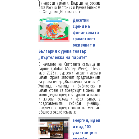
финансови измами. Водещи на сесията
бяха Росица Вартоник и Румяна Витньова
от Фондация „Инициатива за
Десетки
сцени на
финансовата
грамотност
оживяват в
България с урока театър
„Въртележка на парите“
С началото на Световната седмица на
парите (Global Money Week), 16–22
март 2026 г., в десетки населени места в
цялата страна започват представленията
на урока театър „Въртележка на парите“.
Училища, читалища и библиотеки в
цялата страна се превръщат в сцени, на
които децата представят уроци за парите
и живота, разказани чрез театър, а
представленията събират ученици,
родители и представители на местната
общност около темата за
Енергия, идеи
и над 100
участници в
онлайн