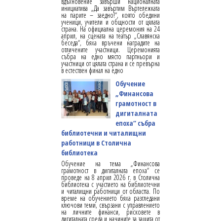
вдъхновение завърши националната
инициатива „Да завъртим Въртележката
на парите – заедно!“, която обедини
ученици, учители и общности от цялата
страна. На официална церемония на 24
април, на сцената на театър „Славянска
беседа“, бяха връчени наградите на
отличените участници. Церемонията
събра на едно място партньори и
участници от цялата страна и се превърна
в естествен финал на едно
Обучение
„Финансова
грамотност в
дигиталната
епоха“ събра
библиотечни и читалищни
работници в Столична
библиотека
Обучение на тема „Финансова
грамотност в дигиталната епоха“ се
проведе на 8 април 2026 г. в Столична
библиотека с участието на библиотечни
и читалищни работници от областта. По
време на обучението бяха разгледани
ключови теми, свързани с управлението
на личните финанси, рисковете в
дигиталната среда и начините за защита от