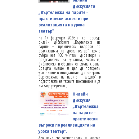
дискусията
„Въртележка на парите -
практически аспекти при
реализацията на урока
театър"
На 17 февруари 2026 г. се проведе
онлайн дискусията „Въртележка на
парите – практически въпроси по
реализацията на урока театър“, която
събра над 100 учители, директори и
представители на училища, читалища,
библиотеки и общини от цялата страна.
Срещата имаше за цел да подкрепи
участниците в инициативата „Да завъртим
Въртележката на парите – заедно“ в
подготовката на техните постановки и да
им даде увереност,
Онлайн
дискусия
„Въртележка
на парите –
практически
въпроси по реализацията на
урока театър“.
Ако вече сте регистрирали за участие