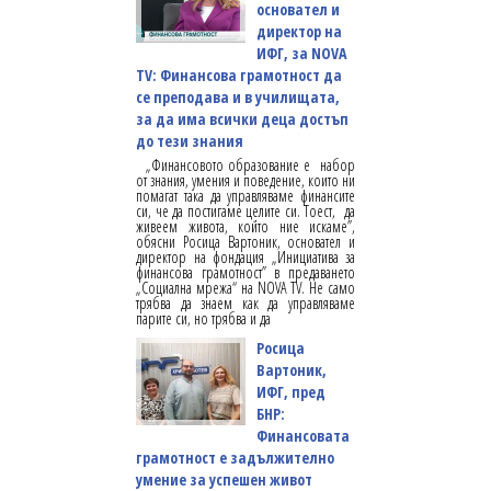
основател и
директор на
ИФГ, за NOVA
TV: Финансова грамотност да
се преподава и в училищата,
за да има всички деца достъп
до тези знания
„Финансовото образование е набор
от знания, умения и поведение, които ни
помагат така да управляваме финансите
си, че да постигаме целите си. Тоест, да
живеем живота, който ние искаме”,
обясни Росица Вартоник, основател и
директор на фондация „Инициатива за
финансова грамотност” в предаването
„Социална мрежа“ на NOVA TV. Не само
трябва да знаем как да управляваме
парите си, но трябва и да
Росица
Вартоник,
ИФГ, пред
БНР:
Финансовата
грамотност е задължително
умение за успешен живот