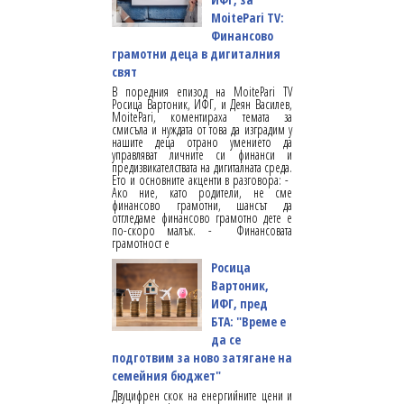
MoitePari TV:
Финансово
грамотни деца в дигиталния
свят
В поредния епизод на MoitePari TV
Росица Вартоник, ИФГ, и Деян Василев,
MoitePari, коментираха темата за
смисъла и нуждата от това да изградим у
нашите деца отрано умението да
управляват личните си финанси и
предизвикателствата на дигиталната среда.
Ето и основните акценти в разговора: -
Ако ние, като родители, не сме
финансово грамотни, шансът да
отгледаме финансово грамотно дете е
по-скоро малък. - Финансовата
грамотност е
Росица
Вартоник,
ИФГ, пред
БТА: "Време е
да се
подготвим за ново затягане на
семейния бюджет"
Двуцифрен скок на енергийните цени и