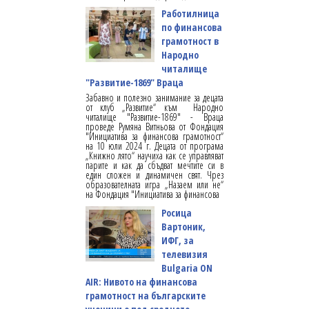
Работилница
по финансова
грамотност в
Народно
читалище
"Развитие-1869" Враца
Забавно и полезно занимание за децата
от клуб „Развитие“ към Народно
читалище "Развитие-1869" - Враца
проведе Румяна Витньова от Фондация
"Инициатива за финансова грамотност“
на 10 юли 2024 г. Децата от програма
„Книжно лято“ научиха как се управляват
парите и как да сбъдват мечтите си в
един сложен и динамичен свят. Чрез
образователната игра „Назаем или не“
на Фондация "Инициатива за финансова
Росица
Вартоник,
ИФГ, за
телевизия
Bulgaria ON
AIR: Нивото на финансова
грамотност на българските