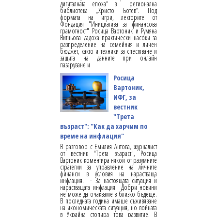
дигиталната епоха“ в регионална
библиотека „Христо Ботев”. Под
формата на игри, лекторите от
Фондация "Инициатива за финансова
грамотност" Росица Вартоник и Румяна
Витньова дадоха практически насоки за
разпределение на семейния и личен
бюджет, както и техники за спестяване и
защита на данните при онлайн
пазаруване и
Росица
Вартоник,
ИФГ, за
вестник
"Трета
възраст": "Как да харчим по
време на инфлация"
В разговор с Емилия Антова, журналист
от вестник "Трета възраст", Росица
Вартоник коментира някои от разумните
стратегии за управление на личните
финанси в условия на нарастваща
инфлация. - За настоящата ситуация и
нарастващата инфлация Добри новини
не може да очакваме в близко бъдеще.
В последната година имаше съживяване
на икономическата ситуация, но войната
в Украйна стопира това развитие. В