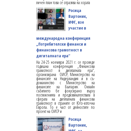
личен план това се отразява на хората
Росица
Вартоник,
ИФГ, взе
участие в
международна конференция
„Потребителски финанси и
финансова грамотност в
дигиталната ера“
На 24-25 ноември 2021 г. се проведе
годишна конференция „Финансова
грамотност в дигиталната ера“,
организирана ОИСР, Министерство на
финансите на Нидерландия и в съ-
домакинство с Министерство на
финансите на България. Онлайн
събитието бе фокусирано върху
постиженията и предизвикателствата в
сферата на дигиталната финансова
грамотност в страните от Юго-източна
Европа. То е част от дейностите по
проект на ОИСР и
Росица
Вартоник,
ИФГ, за