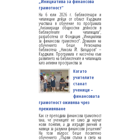
„Инициатива за финансова
грамотност“
На 6 юли 2026 г. библиотекари и
читалищни дейци от област Кърджали
участваха в обучение по програмата
„Ангажиращи общностни дейности в
библиотеките и читалищата“,
разработена от Фондация „Инициатива
за финансова грамотност“. Домакин на
обучението беше Регионална
библиотека „Никола Й. Вапцаров“ –
Кърджали. Програмата е насочена към
развитието на библиотеките и читалищата
като активни пространства за
Когато
учителите
станат
ученици –
финансовата
грамотност оживява чрез
преживяване
Как се преподава финансова грамотност
така, че учениците не само да научат
нови понятия, а да изградят умения и
навици за разумни финансови решения?
На този въпрос беше посветено
обучението „Първи стъпки в света на