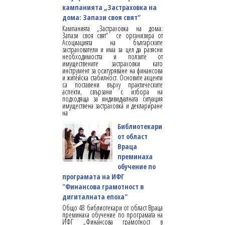
кампанията „Застраховка на
дома: Запази своя свят“
Кампанията „Застраховка на дома:
Запази своя свят“ се организира от
Асоциацията на българските
застрахователи и има за цел да разясни
необходимостта и ползите от
имуществените застраховки като
инструмент за осигуряване на финансова
и житейска стабилност. Основите акценти
са поставени върху практическите
аспекти, свързани с избора на
подходяща за индивидуалната ситуация
имуществена застраховка и деклариране
на
Библиотекари
от област
Враца
преминаха
обучение по
програмата на ИФГ
"Финансова грамотност в
дигиталната епоха"
Общо 48 библиотекари от област Враца
преминаха обучение по програмата на
ИФГ „Финансова грамотност в