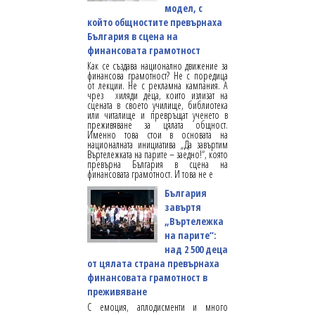
модел, с
който общностите превърнаха
България в сцена на
финансовата грамотност
Как се създава национално движение за
финансова грамотност? Не с поредица
от лекции. Не с рекламна кампания. А
чрез хиляди деца, които излизат на
сцената в своето училище, библиотека
или читалище и превръщат ученето в
преживяване за цялата общност.
Именно това стои в основата на
националната инициатива „Да завъртим
Въртележката на парите – заедно!“, която
превърна България в сцена на
финансовата грамотност. И това не е
България
завъртя
„Въртележка
на парите“:
над 2 500 деца
от цялата страна превърнаха
финансовата грамотност в
преживяване
С емоция, аплодисменти и много