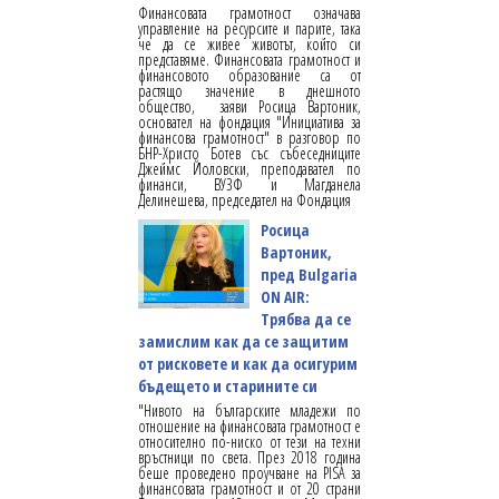
Финансовата грамотност означава
управление на ресурсите и парите, така
че да се живее животът, който си
представяме. Финансовата грамотност и
финансовото образование са от
растящо значение в днешното
общество, заяви Росица Вартоник,
основател на фондация "Инициатива за
финансова грамотност" в разговор по
БНР-Христо Ботев със събеседниците
Джеймс Йоловски, преподавател по
финанси, ВУЗФ и Магданела
Делинешева, председател на Фондация
Росица
Вартоник,
пред Bulgaria
ON AIR:
Трябва да се
замислим как да се защитим
от рисковете и как да осигурим
бъдещето и старините си
"Нивото на българските младежи по
отношение на финансовата грамотност е
относително по-ниско от тези на техни
връстници по света. През 2018 година
беше проведено проучване на PISA за
финансовата грамотност и от 20 страни