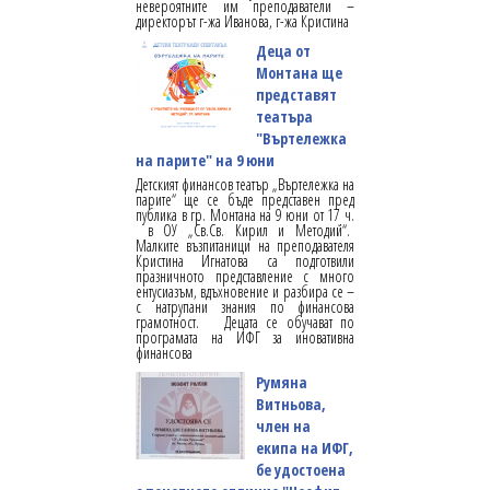
невероятните им преподаватели –
директорът г-жа Иванова, г-жа Кристина
Деца от
Монтана ще
представят
театъра
"Въртележка
на парите" на 9 юни
Детският финансов театър „Въртележка на
парите“ ще се бъде представен пред
публика в гр. Монтана на 9 юни от 17 ч.
в ОУ „Св.Св. Кирил и Методий“.
Малките възпитаници на преподавателя
Кристина Игнатова са подготвили
празничното представление с много
ентусиазъм, вдъхновение и разбира се –
с натрупани знания по финансова
грамотност. Децата се обучават по
програмата на ИФГ за иновативна
финансова
Румяна
Витньова,
член на
екипа на ИФГ,
бе удостоена