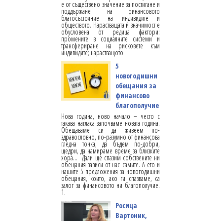
е от съществено значение за постигане и
поддържане на финансовото
благосъстояние на индивидите и
обществото. Нарастващата й значимост е
обусловена от редица фактори:
промените в социалните системи и
трансфериране на рисковете към
индивидите; нарастващото
5
новогодишни
обещания за
финансово
благополучие
Нова година, ново начало – често с
такава нагласа започваме новата година.
Обещаваме си да живеем по-
здравословно, по-разумно от финансова
гледна точка, да бъдем по-добри,
щедри, да намираме време за близките
хора... Дали ще спазим собствените ни
обещания зависи от нас самите. А ето и
нашите 5 предложения за новогодишни
обещания, които, ако ги спазваме, са
залог за финансовото ни благополучие.
1.
Росица
Вартоник,