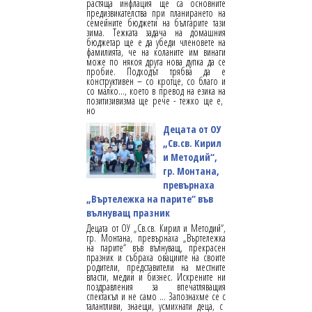
растяща инфлация ще са основните
предизвикателства при планирането на
семейните бюджети на българите тази
зима. Тежката задача на домашния
бюджетар ще е да убеди членовете на
фамилията, че на коланите им винаги
може по някоя друга нова дупка да се
пробие. Подходът трябва да е
конструктивен – со кротце, со благо и
со малко…, което в превод на езика на
позитизивизма ще рече - тежко ще е,
но
Децата от ОУ
„Св.св. Кирил
и Методий“,
гр. Монтана,
превърнаха
„Въртележка на парите“ във
вълнуващ празник
Децата от ОУ „Св.св. Кирил и Методий“,
гр. Монтана, превърнаха „Въртележка
на парите“ във вълнуващ, прекрасен
празник и събраха овациите на своите
родители, представители на местните
власти, медии и бизнес. Искрените ни
поздравления за впечатляващия
спектакъл и не само … Запознахме се с
талантливи, знаещи, усмихнати деца, с