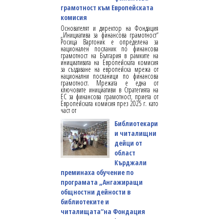
грамотност към Европейската
комисия
Основателят и директор на Фондация
„Инициатива за финансова грамотност“
Росица Вартоник е определена за
национален посланик по финансова
грамотност на България в рамките на
инициативата на Европейската комисия
за създаване на европейска мрежа от
национални посланици по финансова
грамотност. Мрежата е една от
ключовите инициативи в Стратегията на
ЕС за финансова грамотност, приета от
Европейската комисия през 2025 г. като
част от
Библиотекари
и читалищни
дейци от
област
Кърджали
преминаха обучение по
програмата „Ангажиращи
общностни дейности в
библиотеките и
читалищата“на Фондация