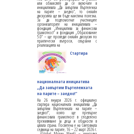
или обмисляте да се включите в
инициативата „Да завъртим Въртележка
на парите – заедно“, то онлайн
дискусията ще ви бъде наистина полезна.
За да подпомогнат участниците
организаторите на инициативата –
фондация „Инициатива за финансова
грамотност“ и фондация „Образование
5.0“ – ще проведат онлайн дискусия по
практически въпроси, свързани с
реализацията на
Стартира
националната инициатива
„Да завъртим Въртележката
на парите – заедно!“
На 26 януари 2026 г. официално
стартира националната инициатива „Да
завъртим Въртележката на парите –
заедно!“, която ще превърне
финансовата грамотност в споделено
преживяване за деца и общности в
цялата страна. Посветена е на Световната
седмица на парите, 16 – 22 март 2026 г.
(Global Money Week) – ежегодна