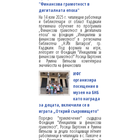
"Финансова грамотност в
дигиталната епоха"
На 14 юли 2025 г. читалищни работници
и библиотекари от област Кърджали
преминаха обучение по програмата
„Финансова грамотност в дигиталната
епоха“ на фондация „Инициатива за
финансова грамотност“ в регионална
библиотека „Н.Йл Вапзаров”, гр.
Кърджали. Под формата на игри,
лекторите от Фондация "Инициатива за
финансова грамотност" Росица Вартоник
и Румяна Витньова коментираха
значимостта на финансовата
ИФГ
организира
посещение в
музея на БНБ
като награда
за децата, включили се в
играта „Открий съкровището“
Поредно "приключение" създадоха
Фондация "Инициатива за финансова
грамотност", Росица Вартоник и Румяна
Витньова за децата посещаващи летните
работилници в читалищата в с. Паволче и
гр. Криводол. Като награда за