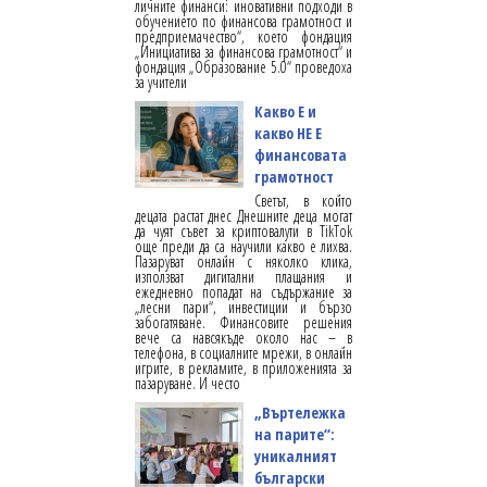
личните финанси: иновативни подходи в
обучението по финансова грамотност и
предприемачество“, което фондация
„Инициатива за финансова грамотност“ и
фондация „Образование 5.0“ проведоха
за учители
Какво Е и
какво НЕ Е
финансовата
грамотност
Светът, в който
децата растат днес Днешните деца могат
да чуят съвет за криптовалути в TikTok
още преди да са научили какво е лихва.
Пазаруват онлайн с няколко клика,
използват дигитални плащания и
ежедневно попадат на съдържание за
„лесни пари“, инвестиции и бързо
забогатяване. Финансовите решения
вече са навсякъде около нас – в
телефона, в социалните мрежи, в онлайн
игрите, в рекламите, в приложенията за
пазаруване. И често
„Въртележка
на парите“:
уникалният
български