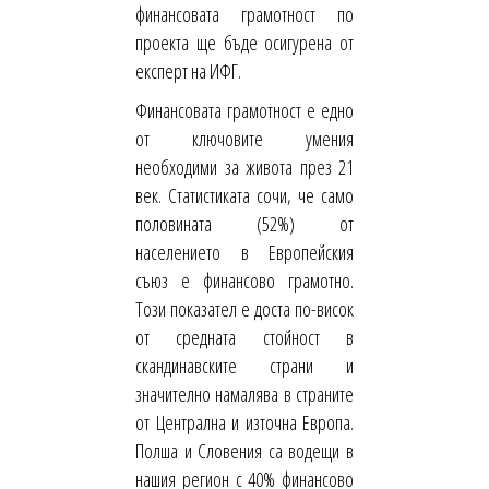
финансовата грамотност по
проекта ще бъде осигурена от
експерт на ИФГ.
Финансовата грамотност е едно
от ключовите умения
необходими за живота през 21
век. Статистиката сочи, че само
половината (52%) от
населението в Европейския
съюз е финансово грамотно.
Този показател е доста по-висок
от средната стойност в
скандинавските страни и
значително намалява в страните
от Централна и източна Европа.
Полша и Словения са водещи в
нашия регион с 40% финансово