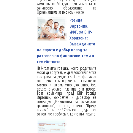
кампания на Международната мрежа за
финансово образование на
Организацията за икономическо
Росица
Вартоник,
ИФГ, за БНР-
Хоризонт:
Въвеждането
на еврото е добър повод за
разговор по финансови теми в
семейството
Най-голямата грешка, която родителите
могат да допуснат, е да задоволяват всяка
прищявка на децата си. Това формира
отношение към парите като към нещо
дадено и автоматично достъпно, без
връзка с усилие, планиране и избор.
Това коментира пред БНР Росица
Вартоник, основател и директор на
фондация „Инициатива за финансова
грамотност“, в предаването "Преди
всички" на БНР-Хоризонт. „Един от
основните проблеми, които възникват в