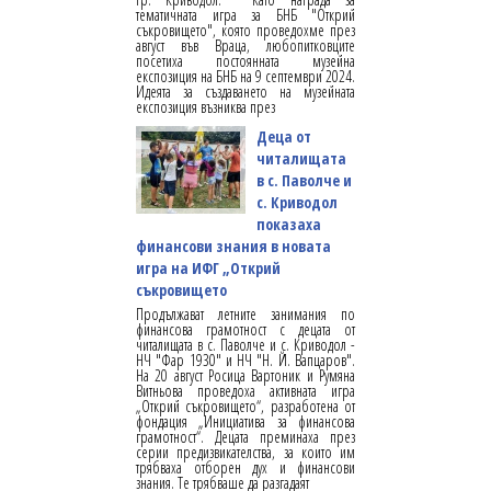
тематичната игра за БНБ "Открий
съкровището", която проведохме през
август във Враца, любопитковците
посетиха постоянната музейна
експозиция на БНБ на 9 септември 2024.
Идеята за създаването на музейната
експозиция възниква през
Деца от
читалищата
в с. Паволче и
с. Криводол
показаха
финансови знания в новата
игра на ИФГ „Открий
съкровището
Продължават летните занимания по
финансова грамотност с децата от
читалищата в с. Паволче и с. Криводол -
НЧ "Фар 1930" и НЧ "Н. Й. Вапцаров".
На 20 август Росица Вартоник и Румяна
Витньова проведоха активната игра
„Открий съкровището“, разработена от
фондация „Инициатива за финансова
грамотност“. Децата преминаха през
серии предизвикателства, за които им
трябваха отборен дух и финансови
знания. Те трябваше да разгадаят