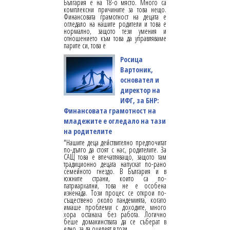
България е на 18-о място. Много са
комплексни причините за това нещо.
Финансовата грамотност на децата е
огледало на нашите родители и това е
нормално, защото тези умения и
отношението към това да управляваме
парите си, това е
Росица
Вартоник,
основател и
директор на
ИФГ, за БНР:
Финансовата грамотност на
младежите е огледало на тази
на родителите
"Нашите деца действително предпочитат
по-дълго да стоят с нас, родителите. За
САЩ това е впечатляващо, защото там
традиционно децата напускат по-рано
семейното гнездо. В България и в
южните страни, които са по-
патриархални, това не е особена
изненада. Този процес се открои по-
съществено около пандемията, когато
имаше проблеми с доходите, много
хора останаха без работа. Логично
беше домакинствата да се съберат в
едно, за да оцелеят в този