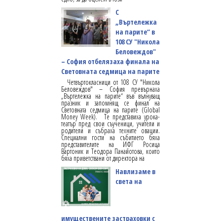
С
„Въртележка
на парите“ в
108 СУ "Никола
Беловеждов"
– София отбелязаха финала на
Световната седмица на парите
Четвъртокласници от 108 СУ "Никола
Беловеждов" – София превърнаха
„Въртележка на парите“ във вълнуващ
празник и запомнящ се финал на
Световната седмица на парите (Global
Money Week). Те представиха урока-
театър пред свои съученици, учители и
родители и събраха техните овации.
Специални гости на събитието бяха
представителите на ИФГ Росица
Вартоник и Теодора Панайотова, които
бяха приветствани от директора на
Навлизаме в
света на
имуществените застраховки с