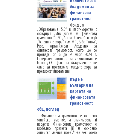
Включете се в
Академия за
финансова
грамотност
Фондация
„Образование 5.0“ в партньорство с
фондация „Инициатива за финансова
грамотност“, РУ „Ангел Кънчев“ и клуб
„Успешните хора“ към МГ „Баба Тонка“,
Русе, организират Академия за
финансова грамотност, която ще се
проведе от 6 до 9 март 2024 г.
Генерален спонсор на инициативата е
Банка ДСК. Целта на Академията е не
само да предизвика младите хора да
предложат иновативни
Къде е
България на
картата на
финансовата
грамотност:
общ поглед
Финансовата грамотност е основно
житейско умение, а значимостта й
нараства Финансовата грамотност е
глобално призната [i] за основно
житейско умение през 21-ви век, което