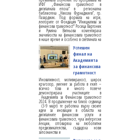
ИФГ „Финансова грамотност в
дигиталната епоха“ в регионална
библиотека „Никола Фурнаджиев”, гр.
Пазарджик. Под формата на игри,
лекторите от Фондация "Инициатива за
финансова грамотност" Росица Вартоник
и Румяна Витньова коментираха
значимостта на финансовата грамотност
в наше време и особено в светлината на
Успешен
финал на
Академията
за финансова
грамотност
Иновативност, мотивираност, широк
кръгозор, умение за работа в екип –
всичко това и много повече
демонстрираха участниците в
Академията за Финансова грамотност
2024. В продължение на близо седмица
(3-9 март) те работиха върху своите
идеи за иновации в областта на
дигиталните финансови услуги и
финансовата грамотност, чуха интересни
лекции, отговаряха на любопитни
предизвикателства, създадоха нови
запознанства и