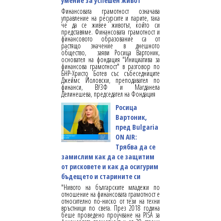
умение за успешен живот
Финансовата грамотност означава
управление на ресурсите и парите, така
че да се живее животът, който си
представяме. Финансовата грамотност и
финансовото образование са от
растящо значение в днешното
общество, заяви Росица Вартоник,
основател на фондация "Инициатива за
финансова грамотност" в разговор по
БНР-Христо Ботев със събеседниците
Джеймс Йоловски, преподавател по
финанси, ВУЗФ и Магданела
Делинешева, председател на Фондация
Росица
Вартоник,
пред Bulgaria
ON AIR:
Трябва да се
замислим как да се защитим
от рисковете и как да осигурим
бъдещето и старините си
"Нивото на българските младежи по
отношение на финансовата грамотност е
относително по-ниско от тези на техни
връстници по света. През 2018 година
беше проведено проучване на PISA за