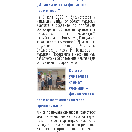
„Инициатива за финансова
грамотност“
На 6 юли 2026 г. библиотекари и
читалищни дейци от област Кърджали
участваха в обучение по програмата
„Ангажиращи общностни дейности в
библиотеките и читалищата“,
разработена от Фондация „Инициатива
за финансова грамотност“. Домакин на
обучението беше Регионална
библиотека „Никола Й. Вапцаров“ –
Кърджали. Програмата е насочена към
развитието на библиотеките и читалищата
като активни пространства за
Когато
учителите
станат
ученици –
финансовата
грамотност оживява чрез
преживяване
Как се преподава финансова грамотност
така, че учениците не само да научат
нови понятия, а да изградят умения и
навици за разумни финансови решения?
На този въпрос беше посветено