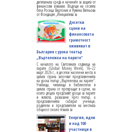
дигиталната среда и начините за защита от
финансови измами. Водещи на сесията
бяха Росица Вартоник и Румяна Витньова
от Фондация „Инициатива за
Десетки
сцени на
финансовата
грамотност
оживяват в
България с урока театър
„Въртележка на парите“
С началото на Световната седмица на
парите (Global Money Week), 16–22
март 2026 г., в десетки населени места в
цялата страна започват представленията
на урока театър „Въртележка на парите“.
Училища, читалища и библиотеки в
цялата страна се превръщат в сцени, на
които децата представят уроци за парите
и живота, разказани чрез театър, а
представленията събират ученици,
родители и представители на местната
общност около темата за
Енергия, идеи
и над 100
участници в