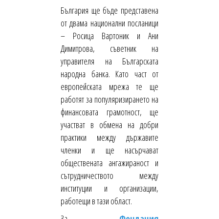
България ще бъде представена
от двама национални посланици
– Росица Вартоник и Ани
Димитрова, съветник на
управителя на Българската
народна банка. Като част от
европейската мрежа те ще
работят за популяризирането на
финансовата грамотност, ще
участват в обмена на добри
практики между държавите
членки и ще насърчават
обществената ангажираност и
сътрудничеството между
институции и организации,
работещи в тази област.
За
Фондация