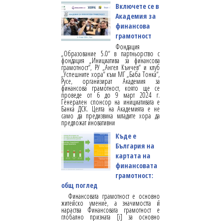
Включете се в
Академия за
финансова
грамотност
Фондация
„Образование 5.0“ в партньорство с
фондация „Инициатива за финансова
грамотност“, РУ „Ангел Кънчев“ и клуб
„Успешните хора“ към МГ „Баба Тонка“,
Русе, организират Академия за
финансова грамотност, която ще се
проведе от 6 до 9 март 2024 г.
Генерален спонсор на инициативата е
Банка ДСК. Целта на Академията е не
само да предизвика младите хора да
предложат иновативни
Къде е
България на
картата на
финансовата
грамотност:
общ поглед
Финансовата грамотност е основно
житейско умение, а значимостта й
нараства Финансовата грамотност е
глобално призната [i] за основно