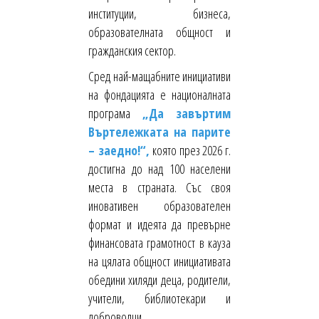
институции, бизнеса,
образователната общност и
гражданския сектор.
Сред най-мащабните инициативи
на фондацията е националната
програма
„Да завъртим
Въртележката на парите
– заедно!“,
която през 2026 г.
достигна до над 100 населени
места в страната. Със своя
иновативен образователен
формат и идеята да превърне
финансовата грамотност в кауза
на цялата общност инициативата
обедини хиляди деца, родители,
учители, библиотекари и
доброволци.