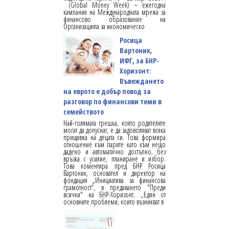
(Global Money Week) – ежегодна
кампания на Международната мрежа за
финансово образование на
Организацията за икономическо
Росица
Вартоник,
ИФГ, за БНР-
Хоризонт:
Въвеждането
на еврото е добър повод за
разговор по финансови теми в
семейството
Най-голямата грешка, която родителите
могат да допуснат, е да задоволяват всяка
прищявка на децата си. Това формира
отношение към парите като към нещо
дадено и автоматично достъпно, без
връзка с усилие, планиране и избор.
Това коментира пред БНР Росица
Вартоник, основател и директор на
фондация „Инициатива за финансова
грамотност“, в предаването "Преди
всички" на БНР-Хоризонт. „Един от
основните проблеми, които възникват в