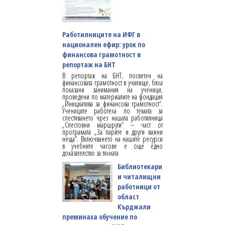
Работилниците на ИФГ в
национален ефир: урок по
финансова грамотност в
репортаж на БНТ
В репортаж на БНТ, посветен на
финансовата грамотност в училище, бяха
показани занимания на ученици,
проведени по материалите на фондация
„Инициатива за финансова грамотност“.
Учениците работеха по темата за
спестяването чрез нашата работилница
„Спестовни маршрути“ – част от
програмата „За парите и други важни
неща“. Включването на нашите ресурси
в учебните часове е още едно
доказателство за тяхната
Библиотекари
и читалищни
работници от
област
Кърджали
преминаха обучение по