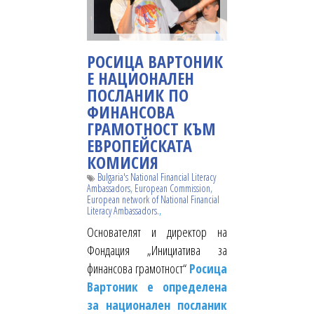
РОСИЦА ВАРТОНИК
Е НАЦИОНАЛЕН
ПОСЛАНИК ПО
ФИНАНСОВА
ГРАМОТНОСТ КЪМ
ЕВРОПЕЙСКАТА
КОМИСИЯ
Bulgaria's National Financial Literacy
,
,
Ambassadors
European Commission
European network of National Financial
,
Literacy Ambassadors.
Основателят и директор на
Фондация „Инициатива за
финансова грамотност“
Росица
Вартоник е определена
за национален посланик