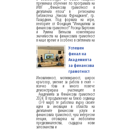
преминаха обучение по програмата на
ИФГ „Финансова грамотност в
дигиталната епоха“ в регионална
библиотека „Никола Фурнаджиев”, гр.
Пазарджик. Под формата на игри,
лекторите от Фондация "Инициатива за
финансова грамотност" Росица Вартоник
и Румяна Витньова коментираха
значимостта на финансовата грамотност
в наше време и особено в светлината на
Успешен
финал на
Академията
за финансова
грамотност
Иновативност, мотивираност, широк
кръгозор, умение за работа в екип –
всичко това и много повече
демонстрираха участниците в
Академията за Финансова грамотност
2024. В продължение на близо седмица
(3-9 март) те работиха върху своите
идеи за иновации в областта на
дигиталните финансови услуги и
финансовата грамотност, чуха интересни
лекции, отговаряха на любопитни
предизвикателства, създадоха нови
запознанства и