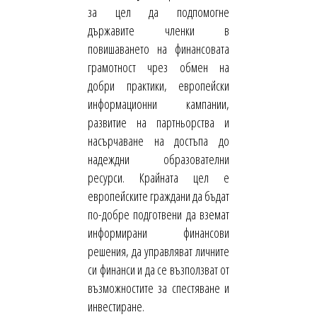
за цел да подпомогне
държавите членки в
повишаването на финансовата
грамотност чрез обмен на
добри практики, европейски
информационни кампании,
развитие на партньорства и
насърчаване на достъпа до
надеждни образователни
ресурси. Крайната цел е
европейските граждани да бъдат
по-добре подготвени да вземат
информирани финансови
решения, да управляват личните
си финанси и да се възползват от
възможностите за спестяване и
инвестиране.