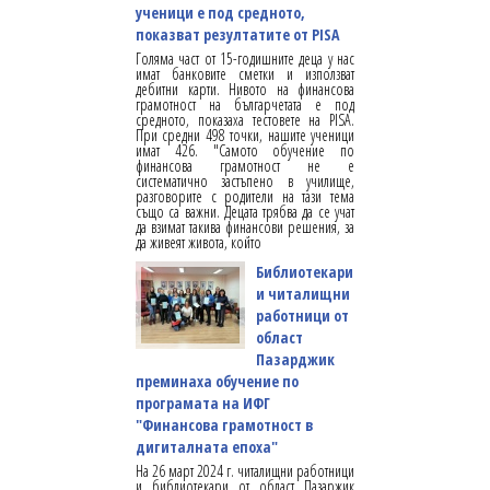
ученици е под средното,
показват резултатите от PISA
Голяма част от 15-годишните деца у нас
имат банковите сметки и използват
дебитни карти. Нивото на финансова
грамотност на българчетата е под
средното, показаха тестовете на PISA.
При средни 498 точки, нашите ученици
имат 426. "Самото обучение по
финансова грамотност не е
систематично застъпено в училище,
разговорите с родители на тази тема
също са важни. Децата трябва да се учат
да взимат такива финансови решения, за
да живеят живота, който
Библиотекари
и читалищни
работници от
област
Пазарджик
преминаха обучение по
програмата на ИФГ
"Финансова грамотност в
дигиталната епоха"
На 26 март 2024 г. читалищни работници
и библиотекари от област Пазаржик