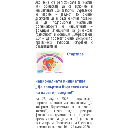
Ако вече сте регистрирали за участие
или обмисляте да се включите в
инициативата „Да завъртим Въртележка
на парите – заедно“, то онлайн
дискусията ще ви бъде наистина полезна.
За да подпомогнат участниците
организаторите на инициативата –
фондация „Инициатива за финансова
грамотност“ и фондация „Образование
5.0“ – ще проведат онлайн дискусия по
практически въпроси, свързани с
реализацията на
Стартира
националната инициатива
„Да завъртим Въртележката
на парите – заедно!“
На 26 януари 2026 г. официално
стартира националната инициатива „Да
завъртим Въртележката на парите –
заедно!“, която ще превърне
финансовата грамотност в споделено
преживяване за деца и общности в
цялата страна. Посветена е на Световната
седмица на парите, 16 – 22 март 2026 г.