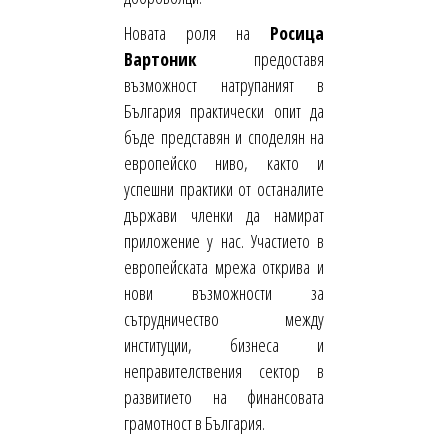
Новата роля на
Росица
Вартоник
предоставя
възможност натрупаният в
България практически опит да
бъде представян и споделян на
европейско ниво, както и
успешни практики от останалите
държави членки да намират
приложение у нас. Участието в
европейската мрежа открива и
нови възможности за
сътрудничество между
институции, бизнеса и
неправителствения сектор в
развитието на финансовата
грамотност в България.