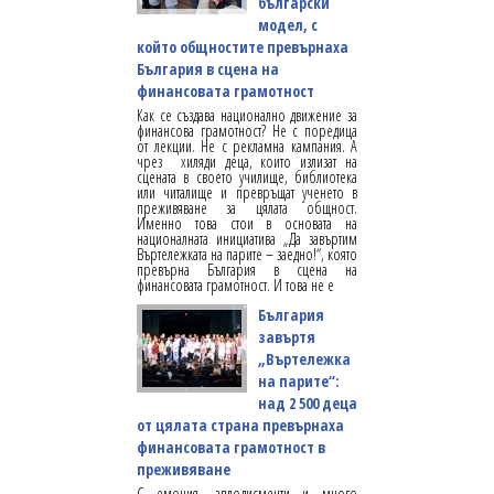
български
модел, с
който общностите превърнаха
България в сцена на
финансовата грамотност
Как се създава национално движение за
финансова грамотност? Не с поредица
от лекции. Не с рекламна кампания. А
чрез хиляди деца, които излизат на
сцената в своето училище, библиотека
или читалище и превръщат ученето в
преживяване за цялата общност.
Именно това стои в основата на
националната инициатива „Да завъртим
Въртележката на парите – заедно!“, която
превърна България в сцена на
финансовата грамотност. И това не е
България
завъртя
„Въртележка
на парите“:
над 2 500 деца
от цялата страна превърнаха
финансовата грамотност в
преживяване
С емоция, аплодисменти и много