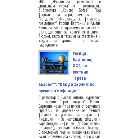
ИФГ „Финансова грамотност в
дигиталната епоха“ в регионална
библиотека „Христо Ботев”. Под
формата на игри, лекторите от
Фондация "Инициатива за финансова
грамотност" Росица Вартоник и Румяна
Витньова дадоха практически насоки за
разпределение на семейния и личен
бюджет, както и техники за спестяване и
защита на данните при онлайн
пазаруване и
Росица
Вартоник,
ИФГ, за
вестник
"Трета
възраст": "Как да харчим по
време на инфлация"
В разговор с Емилия Антова, журналист
от вестник "Трета възраст", Росица
Вартоник коментира някои от разумните
стратегии за управление на личните
финанси в условия на нарастваща
инфлация. - За настоящата ситуация и
нарастващата инфлация Добри новини
не може да очакваме в близко бъдеще.
В последната година имаше съживяване
на икономическата ситуация, но войната