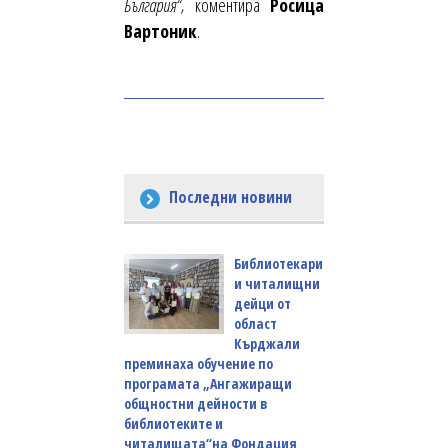
България“,
коментира
Росица
Вартоник
.
Последни новини
Библиотекари
и читалищни
дейци от
област
Кърджали
преминаха обучение по
програмата „Ангажиращи
общностни дейности в
библиотеките и
читалищата“на Фондация