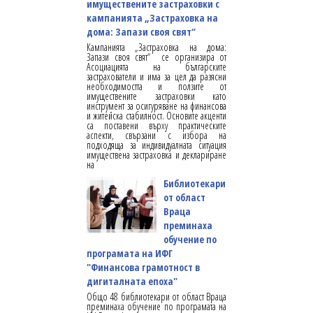
имуществените застраховки с
кампанията „Застраховка на
дома: Запази своя свят“
Кампанията „Застраховка на дома:
Запази своя свят“ се организира от
Асоциацията на българските
застрахователи и има за цел да разясни
необходимостта и ползите от
имуществените застраховки като
инструмент за осигуряване на финансова
и житейска стабилност. Основите акценти
са поставени върху практическите
аспекти, свързани с избора на
подходяща за индивидуалната ситуация
имуществена застраховка и деклариране
на
Библиотекари
от област
Враца
преминаха
обучение по
програмата на ИФГ
"Финансова грамотност в
дигиталната епоха"
Общо 48 библиотекари от област Враца
преминаха обучение по програмата на