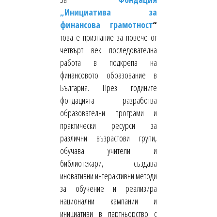
„Инициатива за
финансова грамотност
“
това е признание за повече от
четвърт век последователна
работа в подкрепа на
финансовото образование в
България. През годините
фондацията разработва
образователни програми и
практически ресурси за
различни възрастови групи,
обучава учители и
библиотекари, създава
иновативни интерактивни методи
за обучение и реализира
национални кампании и
инициативи в партньорство с