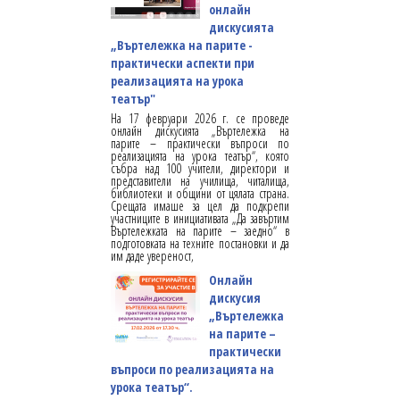
онлайн
дискусията
„Въртележка на парите -
практически аспекти при
реализацията на урока
театър"
На 17 февруари 2026 г. се проведе
онлайн дискусията „Въртележка на
парите – практически въпроси по
реализацията на урока театър“, която
събра над 100 учители, директори и
представители на училища, читалища,
библиотеки и общини от цялата страна.
Срещата имаше за цел да подкрепи
участниците в инициативата „Да завъртим
Въртележката на парите – заедно“ в
подготовката на техните постановки и да
им даде увереност,
Онлайн
дискусия
„Въртележка
на парите –
практически
въпроси по реализацията на
урока театър“.