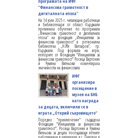
програмата на ИФГ
"Финансова грамотност в
дигиталната епоха"
На 14 юли 2025 г. читалищни работници
и библиотекари от област Кърджали
преминаха обучение по програмата
„Финансова грамотност в дигиталната
епоха“ на фондация „Инициатива за
финансова грамотност“ в регионална
библиотека „Н.Йл Вапзаров”, гр.
Кърджали. Под формата на игри,
лекторите от Фондация "Инициатива за
финансова грамотност" Росица Вартоник
и Румяна Витньова коментираха
значимостта на финансовата
ИФГ
организира
посещение в
музея на БНБ
като награда
за децата, включили се в
играта „Открий съкровището“
Поредно "приключение" създадоха
Фондация "Инициатива за финансова
грамотност", Росица Вартоник и Румяна
Витньова за децата посещаващи летните
работилници в читалищата в с. Паволче и