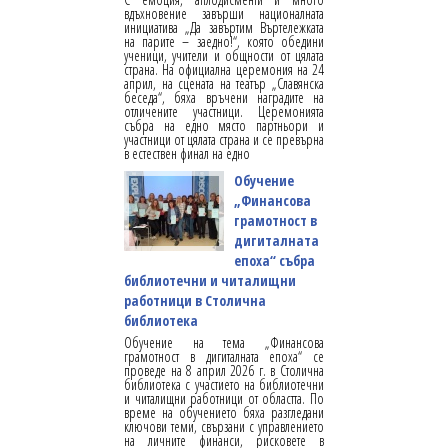
вдъхновение завърши националната
инициатива „Да завъртим Въртележката
на парите – заедно!“, която обедини
ученици, учители и общности от цялата
страна. На официална церемония на 24
април, на сцената на театър „Славянска
беседа“, бяха връчени наградите на
отличените участници. Церемонията
събра на едно място партньори и
участници от цялата страна и се превърна
в естествен финал на едно
Обучение
„Финансова
грамотност в
дигиталната
епоха“ събра
библиотечни и читалищни
работници в Столична
библиотека
Обучение на тема „Финансова
грамотност в дигиталната епоха“ се
проведе на 8 април 2026 г. в Столична
библиотека с участието на библиотечни
и читалищни работници от областта. По
време на обучението бяха разгледани
ключови теми, свързани с управлението
на личните финанси, рисковете в