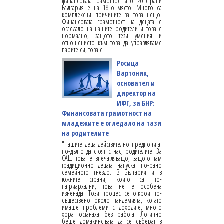
финансовата грамотност и от 20 страни
България е на 18-о място. Много са
комплексни причините за това нещо.
Финансовата грамотност на децата е
огледало на нашите родители и това е
нормално, защото тези умения и
отношението към това да управляваме
парите си, това е
Росица
Вартоник,
основател и
директор на
ИФГ, за БНР:
Финансовата грамотност на
младежите е огледало на тази
на родителите
"Нашите деца действително предпочитат
по-дълго да стоят с нас, родителите. За
САЩ това е впечатляващо, защото там
традиционно децата напускат по-рано
семейното гнездо. В България и в
южните страни, които са по-
патриархални, това не е особена
изненада. Този процес се открои по-
съществено около пандемията, когато
имаше проблеми с доходите, много
хора останаха без работа. Логично
беше домакинствата да се съберат в