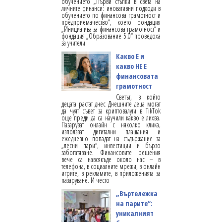
обучението „Първи стъпки в света на
личните финанси: иновативни подходи в
обучението по финансова грамотност и
предприемачество“, което фондация
„Инициатива за финансова грамотност“ и
фондация „Образование 5.0“ проведоха
за учители
Какво Е и
какво НЕ Е
финансовата
грамотност
Светът, в който
децата растат днес Днешните деца могат
да чуят съвет за криптовалути в TikTok
още преди да са научили какво е лихва.
Пазаруват онлайн с няколко клика,
използват дигитални плащания и
ежедневно попадат на съдържание за
„лесни пари“, инвестиции и бързо
забогатяване. Финансовите решения
вече са навсякъде около нас – в
телефона, в социалните мрежи, в онлайн
игрите, в рекламите, в приложенията за
пазаруване. И често
„Въртележка
на парите“:
уникалният