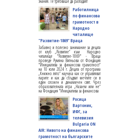
знания. Те трябваше да разгадаят
Работилница
по финансова
грамотност в
Народно
читалище
"Развитие-1869" Враца
Забавно и полезно занимание за децата
от клуб „Развитие“ към Народно
читалище "Развитие-1869" - Враца
проведе Румяна Витньова от Фондация
"Инициатива за финансова грамотност“
на 10 юли 2024 г. Децата от програма
„Книжно лято“ научиха как се управляват
парите и как да сбъдват мечтите си в
един сложен и динамичен свят. Чрез
образователната игра „Назаем или не“
на Фондация "Инициатива за финансова
Росица
Вартоник,
ИФГ, за
телевизия
Bulgaria ON
AIR: Нивото на финансова
грамотност на българските