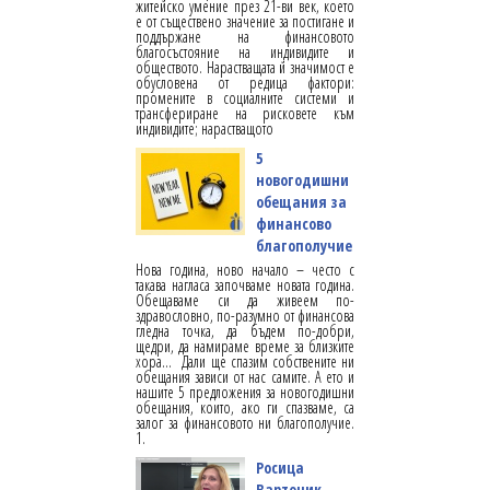
житейско умение през 21-ви век, което
е от съществено значение за постигане и
поддържане на финансовото
благосъстояние на индивидите и
обществото. Нарастващата й значимост е
обусловена от редица фактори:
промените в социалните системи и
трансфериране на рисковете към
индивидите; нарастващото
5
новогодишни
обещания за
финансово
благополучие
Нова година, ново начало – често с
такава нагласа започваме новата година.
Обещаваме си да живеем по-
здравословно, по-разумно от финансова
гледна точка, да бъдем по-добри,
щедри, да намираме време за близките
хора... Дали ще спазим собствените ни
обещания зависи от нас самите. А ето и
нашите 5 предложения за новогодишни
обещания, които, ако ги спазваме, са
залог за финансовото ни благополучие.
1.
Росица
Вартоник,