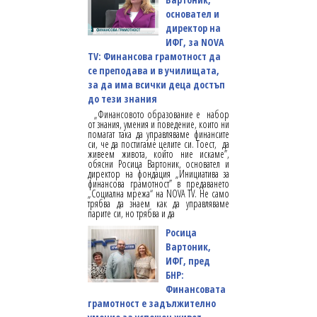
основател и
директор на
ИФГ, за NOVA
TV: Финансова грамотност да
се преподава и в училищата,
за да има всички деца достъп
до тези знания
„Финансовото образование е набор
от знания, умения и поведение, които ни
помагат така да управляваме финансите
си, че да постигаме целите си. Тоест, да
живеем живота, който ние искаме”,
обясни Росица Вартоник, основател и
директор на фондация „Инициатива за
финансова грамотност” в предаването
„Социална мрежа“ на NOVA TV. Не само
трябва да знаем как да управляваме
парите си, но трябва и да
Росица
Вартоник,
ИФГ, пред
БНР:
Финансовата
грамотност е задължително