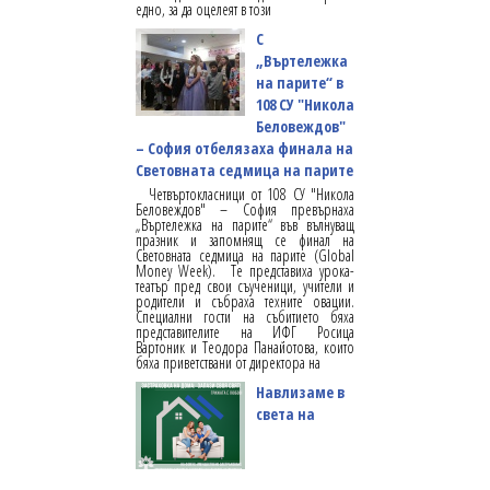
едно, за да оцелеят в този
С
„Въртележка
на парите“ в
108 СУ "Никола
Беловеждов"
– София отбелязаха финала на
Световната седмица на парите
Четвъртокласници от 108 СУ "Никола
Беловеждов" – София превърнаха
„Въртележка на парите“ във вълнуващ
празник и запомнящ се финал на
Световната седмица на парите (Global
Money Week). Те представиха урока-
театър пред свои съученици, учители и
родители и събраха техните овации.
Специални гости на събитието бяха
представителите на ИФГ Росица
Вартоник и Теодора Панайотова, които
бяха приветствани от директора на
Навлизаме в
света на