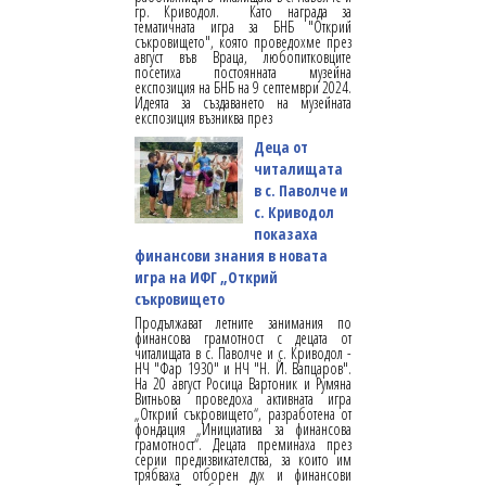
гр. Криводол. Като награда за
тематичната игра за БНБ "Открий
съкровището", която проведохме през
август във Враца, любопитковците
посетиха постоянната музейна
експозиция на БНБ на 9 септември 2024.
Идеята за създаването на музейната
експозиция възниква през
Деца от
читалищата
в с. Паволче и
с. Криводол
показаха
финансови знания в новата
игра на ИФГ „Открий
съкровището
Продължават летните занимания по
финансова грамотност с децата от
читалищата в с. Паволче и с. Криводол -
НЧ "Фар 1930" и НЧ "Н. Й. Вапцаров".
На 20 август Росица Вартоник и Румяна
Витньова проведоха активната игра
„Открий съкровището“, разработена от
фондация „Инициатива за финансова
грамотност“. Децата преминаха през
серии предизвикателства, за които им
трябваха отборен дух и финансови