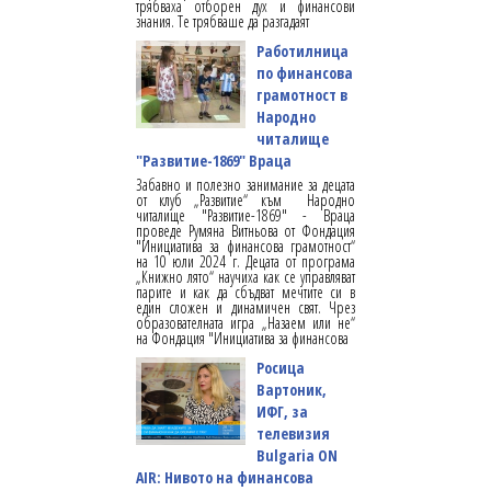
трябваха отборен дух и финансови
знания. Те трябваше да разгадаят
Работилница
по финансова
грамотност в
Народно
читалище
"Развитие-1869" Враца
Забавно и полезно занимание за децата
от клуб „Развитие“ към Народно
читалище "Развитие-1869" - Враца
проведе Румяна Витньова от Фондация
"Инициатива за финансова грамотност“
на 10 юли 2024 г. Децата от програма
„Книжно лято“ научиха как се управляват
парите и как да сбъдват мечтите си в
един сложен и динамичен свят. Чрез
образователната игра „Назаем или не“
на Фондация "Инициатива за финансова
Росица
Вартоник,
ИФГ, за
телевизия
Bulgaria ON
AIR: Нивото на финансова