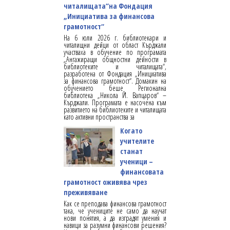
читалищата“на Фондация
„Инициатива за финансова
грамотност“
На 6 юли 2026 г. библиотекари и
читалищни дейци от област Кърджали
участваха в обучение по програмата
„Ангажиращи общностни дейности в
библиотеките и читалищата“,
разработена от Фондация „Инициатива
за финансова грамотност“. Домакин на
обучението беше Регионална
библиотека „Никола Й. Вапцаров“ –
Кърджали. Програмата е насочена към
развитието на библиотеките и читалищата
като активни пространства за
Когато
учителите
станат
ученици –
финансовата
грамотност оживява чрез
преживяване
Как се преподава финансова грамотност
така, че учениците не само да научат
нови понятия, а да изградят умения и
навици за разумни финансови решения?