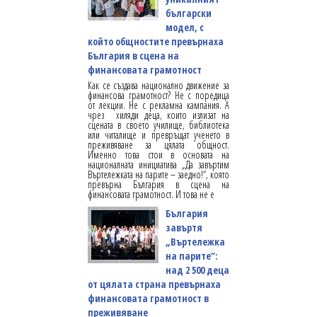
български
модел, с
който общностите превърнаха
България в сцена на
финансовата грамотност
Как се създава национално движение за
финансова грамотност? Не с поредица
от лекции. Не с рекламна кампания. А
чрез хиляди деца, които излизат на
сцената в своето училище, библиотека
или читалище и превръщат ученето в
преживяване за цялата общност.
Именно това стои в основата на
националната инициатива „Да завъртим
Въртележката на парите – заедно!“, която
превърна България в сцена на
финансовата грамотност. И това не е
България
завъртя
„Въртележка
на парите“:
над 2 500 деца
от цялата страна превърнаха
финансовата грамотност в
преживяване