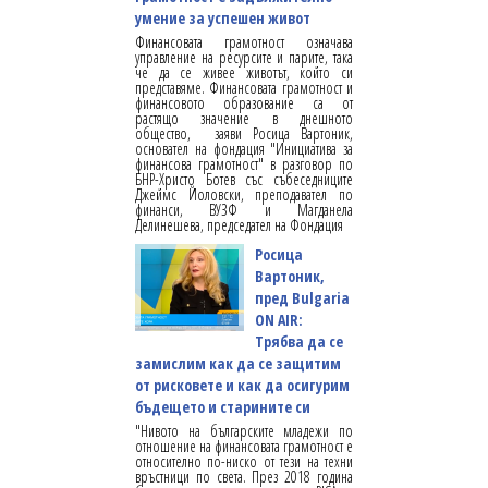
умение за успешен живот
Финансовата грамотност означава
управление на ресурсите и парите, така
че да се живее животът, който си
представяме. Финансовата грамотност и
финансовото образование са от
растящо значение в днешното
общество, заяви Росица Вартоник,
основател на фондация "Инициатива за
финансова грамотност" в разговор по
БНР-Христо Ботев със събеседниците
Джеймс Йоловски, преподавател по
финанси, ВУЗФ и Магданела
Делинешева, председател на Фондация
Росица
Вартоник,
пред Bulgaria
ON AIR:
Трябва да се
замислим как да се защитим
от рисковете и как да осигурим
бъдещето и старините си
"Нивото на българските младежи по
отношение на финансовата грамотност е
относително по-ниско от тези на техни
връстници по света. През 2018 година