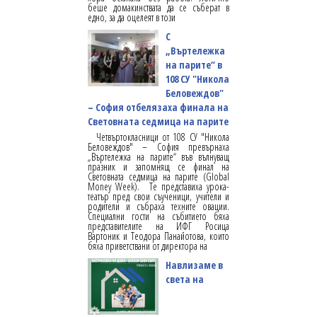
беше домакинствата да се съберат в
едно, за да оцелеят в този
С
„Въртележка
на парите“ в
108 СУ "Никола
Беловеждов"
– София отбелязаха финала на
Световната седмица на парите
Четвъртокласници от 108 СУ "Никола
Беловеждов" – София превърнаха
„Въртележка на парите“ във вълнуващ
празник и запомнящ се финал на
Световната седмица на парите (Global
Money Week). Те представиха урока-
театър пред свои съученици, учители и
родители и събраха техните овации.
Специални гости на събитието бяха
представителите на ИФГ Росица
Вартоник и Теодора Панайотова, които
бяха приветствани от директора на
Навлизаме в
света на