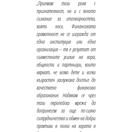
„Приемам тази роля с
признателност, но и с ясното
съзнание за отговорността,
която носи. Финансовата
грамотност не се изгражда от
една институция или една
организация – тя е резултат от
съвместните усилия на хора,
общности и партньори, които
вярват, че всяко дете и всеки
възрастен заслужава достъп до
качествено финансово
образование. Надявам се чрез
тази европейска мрежа да
допринесем за още по-силно
сътрудничество и обмен на добри
практики в полза на хората в