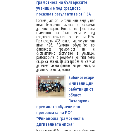
грамотност на българските
ученици е под средното,
показват резултатите от PISA
Голяма част от 15-годишните деца у нас
имат банковите сметки и използват
дебитни карти. Нивото на финансова
грамотност на българчетата е под
средното, показаха тестовете на PISA.
При средни 498 точки, нашите ученици
имат 426. "Самото обучение по
финансова грамотност не е
систематично застъпено в училище,
разговорите с родители на тази тема
също са важни. Децата трябва да се учат
да взимат такива финансови решения, за
да живеят живота, който
Библиотекари
и читалищни
работници от
област
Пазарджик
преминаха обучение по
програмата на ИФГ
"Финансова грамотност в
дигиталната епоха"
На 26 март 2024 г. читалищни работници