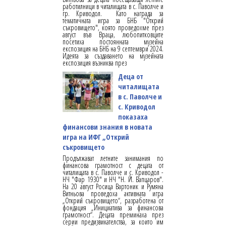
работилници в читалищата в с. Паволче и
гр. Криводол. Като награда за
тематичната игра за БНБ "Открий
съкровището", която проведохме през
август във Враца, любопитковците
посетиха постоянната музейна
експозиция на БНБ на 9 септември 2024.
Идеята за създаването на музейната
експозиция възниква през
Деца от
читалищата
в с. Паволче и
с. Криводол
показаха
финансови знания в новата
игра на ИФГ „Открий
съкровището
Продължават летните занимания по
финансова грамотност с децата от
читалищата в с. Паволче и с. Криводол -
НЧ "Фар 1930" и НЧ "Н. Й. Вапцаров".
На 20 август Росица Вартоник и Румяна
Витньова проведоха активната игра
„Открий съкровището“, разработена от
фондация „Инициатива за финансова
грамотност“. Децата преминаха през
серии предизвикателства, за които им