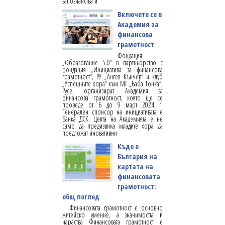
запознанства и
Включете се в
Академия за
финансова
грамотност
Фондация
„Образование 5.0“ в партньорство с
фондация „Инициатива за финансова
грамотност“, РУ „Ангел Кънчев“ и клуб
„Успешните хора“ към МГ „Баба Тонка“,
Русе, организират Академия за
финансова грамотност, която ще се
проведе от 6 до 9 март 2024 г.
Генерален спонсор на инициативата е
Банка ДСК. Целта на Академията е не
само да предизвика младите хора да
предложат иновативни
Къде е
България на
картата на
финансовата
грамотност:
общ поглед
Финансовата грамотност е основно
житейско умение, а значимостта й
нараства Финансовата грамотност е