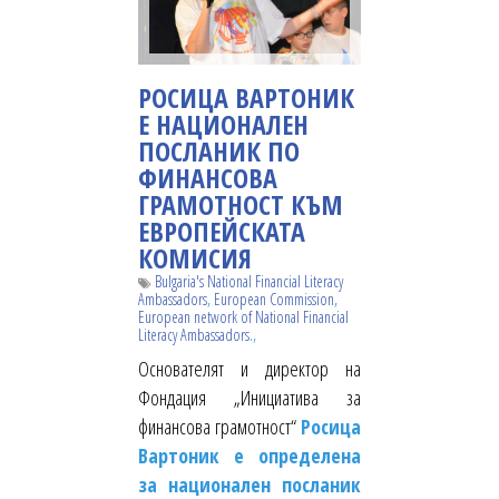
РОСИЦА ВАРТОНИК
Е НАЦИОНАЛЕН
ПОСЛАНИК ПО
ФИНАНСОВА
ГРАМОТНОСТ КЪМ
ЕВРОПЕЙСКАТА
КОМИСИЯ
Bulgaria's National Financial Literacy
,
,
Ambassadors
European Commission
European network of National Financial
,
Literacy Ambassadors.
Основателят и директор на
Фондация „Инициатива за
финансова грамотност“
Росица
Вартоник е определена
за национален посланик