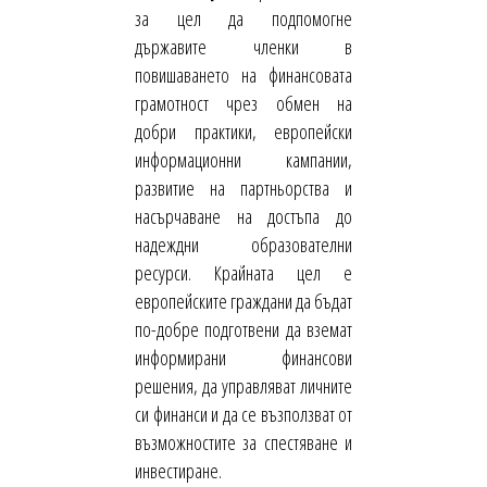
за цел да подпомогне
държавите членки в
повишаването на финансовата
грамотност чрез обмен на
добри практики, европейски
информационни кампании,
развитие на партньорства и
насърчаване на достъпа до
надеждни образователни
ресурси. Крайната цел е
европейските граждани да бъдат
по-добре подготвени да вземат
информирани финансови
решения, да управляват личните
си финанси и да се възползват от
възможностите за спестяване и
инвестиране.