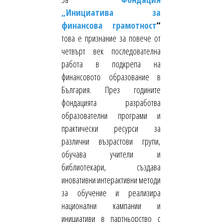
„Инициатива за
финансова грамотност
“
това е признание за повече от
четвърт век последователна
работа в подкрепа на
финансовото образование в
България. През годините
фондацията разработва
образователни програми и
практически ресурси за
различни възрастови групи,
обучава учители и
библиотекари, създава
иновативни интерактивни методи
за обучение и реализира
национални кампании и
инициативи в партньорство с