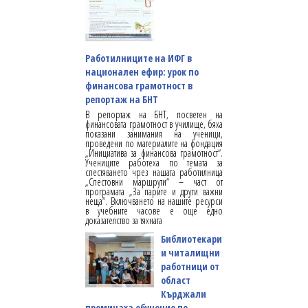
Работилниците на ИФГ в
национален ефир: урок по
финансова грамотност в
репортаж на БНТ
В репортаж на БНТ, посветен на
финансовата грамотност в училище, бяха
показани занимания на ученици,
проведени по материалите на фондация
„Инициатива за финансова грамотност“.
Учениците работеха по темата за
спестяването чрез нашата работилница
„Спестовни маршрути“ – част от
програмата „За парите и други важни
неща“. Включването на нашите ресурси
в учебните часове е още едно
доказателство за тяхната
Библиотекари
и читалищни
работници от
област
Кърджали
преминаха обучение по