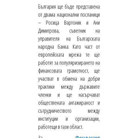
България ще бъде представена
от двама национални посланици
– Росица Вартоник и Ани
Димитрова, съветник на
управителя на Българската
народна банка. Като част от
европейската мрежа те ще
работят за популяризирането на
финансовата грамотност, ще
участват в обмена на добри
практики между държавите
членки и ще насърчават
обществената ангажираност и
сътрудничеството между
институции и организации,
работещи в тази област.
За
Фондация