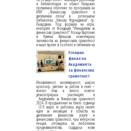
и библиотекари от област Пазаржик
преминаха обучение по програмата на
ИФГ „Финансова грамотност в
дигиталната епоха“ в регионална
библиотека „Никола Фурнаджиев”, гр.
Пазарджик. Под формата на игри,
лекторите от Фондация "Инициатива за
финансова грамотност" Росица Вартоник
и Румяна Витньова коментираха
значимостта на финансовата грамотност
в наше време и особено в светлината на
Успешен
финал на
Академията
за финансова
грамотност
Иновативност, мотивираност, широк
кръгозор, умение за работа в екип –
всичко това и много повече
демонстрираха участниците в
Академията за Финансова грамотност
2024. В продължение на близо седмица
(3-9 март) те работиха върху своите
идеи за иновации в областта на
дигиталните финансови услуги и
финансовата грамотност, чуха интересни
лекции, отговаряха на любопитни
предизвикателства, създадоха нови