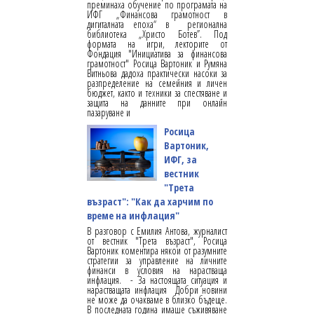
преминаха обучение по програмата на
ИФГ „Финансова грамотност в
дигиталната епоха“ в регионална
библиотека „Христо Ботев”. Под
формата на игри, лекторите от
Фондация "Инициатива за финансова
грамотност" Росица Вартоник и Румяна
Витньова дадоха практически насоки за
разпределение на семейния и личен
бюджет, както и техники за спестяване и
защита на данните при онлайн
пазаруване и
Росица
Вартоник,
ИФГ, за
вестник
"Трета
възраст": "Как да харчим по
време на инфлация"
В разговор с Емилия Антова, журналист
от вестник "Трета възраст", Росица
Вартоник коментира някои от разумните
стратегии за управление на личните
финанси в условия на нарастваща
инфлация. - За настоящата ситуация и
нарастващата инфлация Добри новини
не може да очакваме в близко бъдеще.
В последната година имаше съживяване