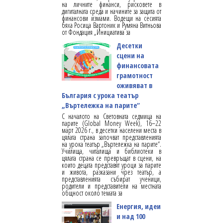
на личните финанси, рисковете в
дигиталната среда и начините за защита от
финансови измами. Водещи на сесията
бяха Росица Вартоник и Румяна Витньова
от Фондация „Инициатива за
Десетки
сцени на
финансовата
грамотност
оживяват в
България с урока театър
„Въртележка на парите“
С началото на Световната седмица на
парите (Global Money Week), 16–22
март 2026 г., в десетки населени места в
цялата страна започват представленията
на урока театър „Въртележка на парите“.
Училища, читалища и библиотеки в
цялата страна се превръщат в сцени, на
които децата представят уроци за парите
и живота, разказани чрез театър, а
представленията събират ученици,
родители и представители на местната
общност около темата за
Енергия, идеи
и над 100