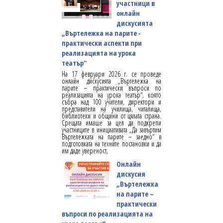
участници в
онлайн
дискусията
„Въртележка на парите -
практически аспекти при
реализацията на урока
театър"
На 17 февруари 2026 г. се проведе
онлайн дискусията „Въртележка на
парите – практически въпроси по
реализацията на урока театър“, която
събра над 100 учители, директори и
представители на училища, читалища,
библиотеки и общини от цялата страна.
Срещата имаше за цел да подкрепи
участниците в инициативата „Да завъртим
Въртележката на парите – заедно“ в
подготовката на техните постановки и да
им даде увереност,
Онлайн
дискусия
„Въртележка
на парите –
практически
въпроси по реализацията на