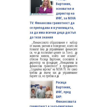
Вартоник,
основател и
директор на
ИФГ, за NOVA
TV: Финансова грамотност да
се преподава и в училищата,
за да има всички деца достъп
до тези знания
„Финансовото образование е набор
от знания, умения и поведение, които ни
помагат така да управляваме финансите
си, че да постигаме целите си. Тоест, да
живеем живота, който ние искаме”,
обясни Росица Вартоник, основател и
директор на фондация „Инициатива за
финансова грамотност” в предаването
„Социална мрежа“ на NOVA TV. Не само
трябва да знаем как да управляваме
парите си, но трябва и да
Росица
Вартоник,
ИФГ, пред
БНР:
Финансовата
грамотност е задължително