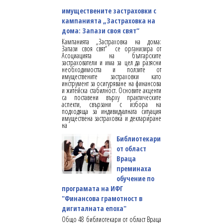
имуществените застраховки с
кампанията „Застраховка на
дома: Запази своя свят“
Кампанията „Застраховка на дома:
Запази своя свят“ се организира от
Асоциацията на българските
застрахователи и има за цел да разясни
необходимостта и ползите от
имуществените застраховки като
инструмент за осигуряване на финансова
и житейска стабилност. Основите акценти
са поставени върху практическите
аспекти, свързани с избора на
подходяща за индивидуалната ситуация
имуществена застраховка и деклариране
на
Библиотекари
от област
Враца
преминаха
обучение по
програмата на ИФГ
"Финансова грамотност в
дигиталната епоха"
Общо 48 библиотекари от област Враца