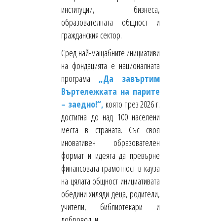
институции, бизнеса,
образователната общност и
гражданския сектор.
Сред най-мащабните инициативи
на фондацията е националната
програма
„Да завъртим
Въртележката на парите
– заедно!“,
която през 2026 г.
достигна до над 100 населени
места в страната. Със своя
иновативен образователен
формат и идеята да превърне
финансовата грамотност в кауза
на цялата общност инициативата
обедини хиляди деца, родители,
учители, библиотекари и
доброволци.