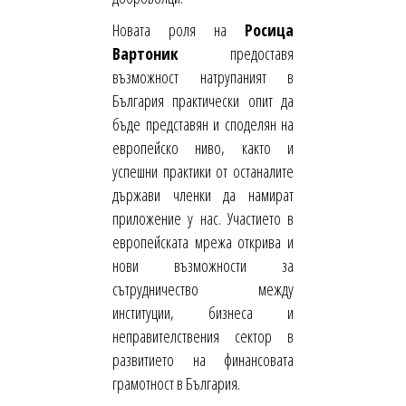
Новата роля на
Росица
Вартоник
предоставя
възможност натрупаният в
България практически опит да
бъде представян и споделян на
европейско ниво, както и
успешни практики от останалите
държави членки да намират
приложение у нас. Участието в
европейската мрежа открива и
нови възможности за
сътрудничество между
институции, бизнеса и
неправителствения сектор в
развитието на финансовата
грамотност в България.