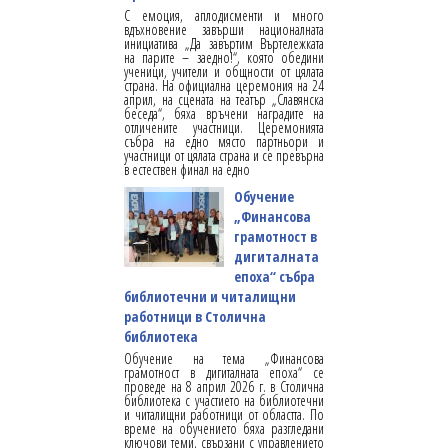
С емоция, аплодисменти и много
вдъхновение завърши националната
инициатива „Да завъртим Въртележката
на парите – заедно!“, която обедини
ученици, учители и общности от цялата
страна. На официална церемония на 24
април, на сцената на театър „Славянска
беседа“, бяха връчени наградите на
отличените участници. Церемонията
събра на едно място партньори и
участници от цялата страна и се превърна
в естествен финал на едно
Обучение
„Финансова
грамотност в
дигиталната
епоха“ събра
библиотечни и читалищни
работници в Столична
библиотека
Обучение на тема „Финансова
грамотност в дигиталната епоха“ се
проведе на 8 април 2026 г. в Столична
библиотека с участието на библиотечни
и читалищни работници от областта. По
време на обучението бяха разгледани
ключови теми, свързани с управлението