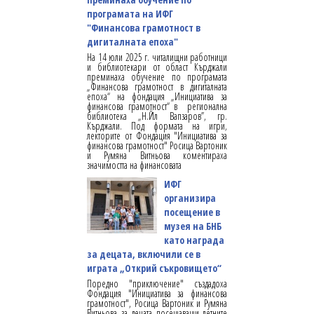
програмата на ИФГ
"Финансова грамотност в
дигиталната епоха"
На 14 юли 2025 г. читалищни работници
и библиотекари от област Кърджали
преминаха обучение по програмата
„Финансова грамотност в дигиталната
епоха“ на фондация „Инициатива за
финансова грамотност“ в регионална
библиотека „Н.Йл Вапзаров”, гр.
Кърджали. Под формата на игри,
лекторите от Фондация "Инициатива за
финансова грамотност" Росица Вартоник
и Румяна Витньова коментираха
значимостта на финансовата
ИФГ
организира
посещение в
музея на БНБ
като награда
за децата, включили се в
играта „Открий съкровището“
Поредно "приключение" създадоха
Фондация "Инициатива за финансова
грамотност", Росица Вартоник и Румяна
Витньова за децата посещаващи летните