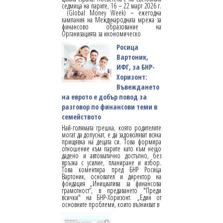
седмица на парите, 16 – 22 март 2026 г.
(Global Money Week) – ежегодна
кампания на Международната мрежа за
финансово образование на
Организацията за икономическо
Росица
Вартоник,
ИФГ, за БНР-
Хоризонт:
Въвеждането
на еврото е добър повод за
разговор по финансови теми в
семейството
Най-голямата грешка, която родителите
могат да допуснат, е да задоволяват всяка
прищявка на децата си. Това формира
отношение към парите като към нещо
дадено и автоматично достъпно, без
връзка с усилие, планиране и избор.
Това коментира пред БНР Росица
Вартоник, основател и директор на
фондация „Инициатива за финансова
грамотност“, в предаването "Преди
всички" на БНР-Хоризонт. „Един от
основните проблеми, които възникват в