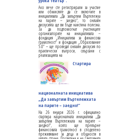
урока театър“.
Ако вече сте регистрирали за участие
или обмисляте да се включите в
инициативата „Да завъртим Въртележка
на парите – заедно“, то онлайн
дискусията ще ви бъде наистина полезна.
За да подпомогнат участниците
организаторите на инициативата –
фондация „Инициатива за финансова
грамотност“ и фондация „Образование
5.0“ – ще проведат онлайн дискусия по
практически въпроси, свързани с
реализацията на
Стартира
националната инициатива
„Да завъртим Въртележката
на парите – заедно!“
На 26 януари 2026 г. официално
стартира националната инициатива „Да
завъртим Въртележката на парите –
заедно!“, която ще превърне
финансовата грамотност в споделено
преживяване за деца и общности в
цялата страна. Посветена е на Световната