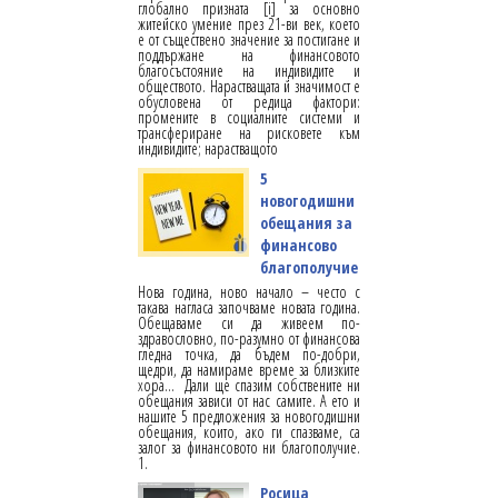
глобално призната [i] за основно
житейско умение през 21-ви век, което
е от съществено значение за постигане и
поддържане на финансовото
благосъстояние на индивидите и
обществото. Нарастващата й значимост е
обусловена от редица фактори:
промените в социалните системи и
трансфериране на рисковете към
индивидите; нарастващото
5
новогодишни
обещания за
финансово
благополучие
Нова година, ново начало – често с
такава нагласа започваме новата година.
Обещаваме си да живеем по-
здравословно, по-разумно от финансова
гледна точка, да бъдем по-добри,
щедри, да намираме време за близките
хора... Дали ще спазим собствените ни
обещания зависи от нас самите. А ето и
нашите 5 предложения за новогодишни
обещания, които, ако ги спазваме, са
залог за финансовото ни благополучие.
1.
Росица