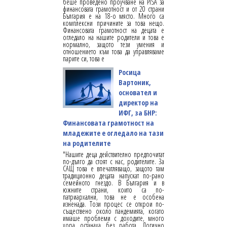
беше проведено проучване на PISA за
финансовата грамотност и от 20 страни
България е на 18-о място. Много са
комплексни причините за това нещо.
Финансовата грамотност на децата е
огледало на нашите родители и това е
нормално, защото тези умения и
отношението към това да управляваме
парите си, това е
Росица
Вартоник,
основател и
директор на
ИФГ, за БНР:
Финансовата грамотност на
младежите е огледало на тази
на родителите
"Нашите деца действително предпочитат
по-дълго да стоят с нас, родителите. За
САЩ това е впечатляващо, защото там
традиционно децата напускат по-рано
семейното гнездо. В България и в
южните страни, които са по-
патриархални, това не е особена
изненада. Този процес се открои по-
съществено около пандемията, когато
имаше проблеми с доходите, много
хора останаха без работа. Логично