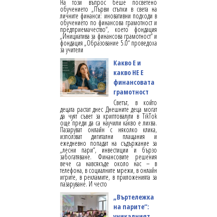
На този въпрос беше посветено
обучението „Първи стъпки в света на
личните финанси: иновативни подходи в
обучението по финансова грамотност и
предприемачество“, което фондация
„Инициатива за финансова грамотност“ и
фондация „Образование 5.0“ проведоха
за учители
Какво Е и
какво НЕ Е
финансовата
грамотност
Светът, в който
децата растат днес Днешните деца могат
да чуят съвет за криптовалути в TikTok
още преди да са научили какво е лихва.
Пазаруват онлайн с няколко клика,
използват дигитални плащания и
ежедневно попадат на съдържание за
„лесни пари“, инвестиции и бързо
забогатяване. Финансовите решения
вече са навсякъде около нас – в
телефона, в социалните мрежи, в онлайн
игрите, в рекламите, в приложенията за
пазаруване. И често
„Въртележка
на парите“:
уникалният