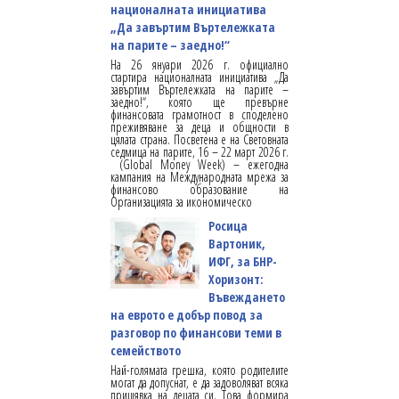
националната инициатива
„Да завъртим Въртележката
на парите – заедно!“
На 26 януари 2026 г. официално
стартира националната инициатива „Да
завъртим Въртележката на парите –
заедно!“, която ще превърне
финансовата грамотност в споделено
преживяване за деца и общности в
цялата страна. Посветена е на Световната
седмица на парите, 16 – 22 март 2026 г.
(Global Money Week) – ежегодна
кампания на Международната мрежа за
финансово образование на
Организацията за икономическо
Росица
Вартоник,
ИФГ, за БНР-
Хоризонт:
Въвеждането
на еврото е добър повод за
разговор по финансови теми в
семейството
Най-голямата грешка, която родителите
могат да допуснат, е да задоволяват всяка
прищявка на децата си. Това формира