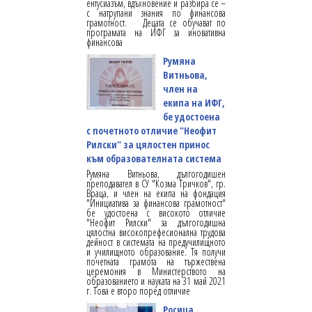
ентусиазъм, вдъхновение и разбира се –
с натрупани знания по финансова
грамотност. Децата се обучават по
програмата на ИФГ за иновативна
финансова
Румяна
Витньова,
член на
екипа на ИФГ,
бе удостоена
с почетното отличие "Неофит
Рилски" за цялостен принос
към образователната система
Румяна Витньова, дългогодишен
преподавател в СУ "Козма Тричков", гр.
Враца, и член на екипа на фондация
"Инициатива за финансова грамотност"
бе удостоена с високото отличие
"Неофит Рилски" за дългогодишна
цялостна високопрефесионална трудова
дейност в системата на предучилищното
и училищното образование. Тя получи
почетната грамота на тържествена
церемония в Министерството на
образованието и науката на 31 май 2021
г. Това е второ поред отличие
Росица