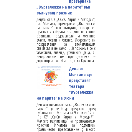
превърнаха
„Въртележка на парите“ във
вълнуващ празник
Децата от ОУ „Св.св. Кирил и Методий“,
гр. Монтана, превърнаха „Въртележка
на парите“ във вълнуващ, прекрасен
празник и събраха овациите на своите
родители, представители на местните
власти, медии и бизнес. Искрените ни
поздравления за впечатляващия
спектакъл и не само … Запознахме се с
талантливи, знаещи, усмихнати деца, с
невероятните им преподаватели –
директорът г-жа Иванова, г-жа Кристина
Деца от
Монтана ще
представят
театъра
"Въртележка
на парите" на 9 юни
Детският финансов театър „Въртележка на
парите“ ще се бъде представен пред
публика в гр. Монтана на 9 юни от 17 ч.
в ОУ „Св.Св. Кирил и Методий“.
Малките възпитаници на преподавателя
Кристина Игнатова са подготвили
празничното представление с много