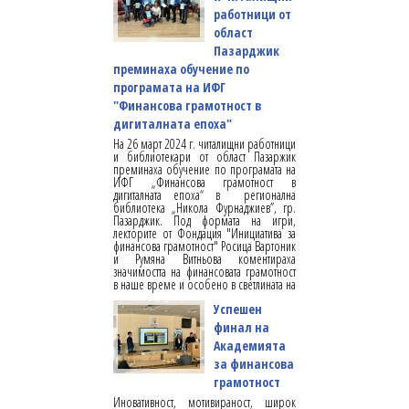
работници от
област
Пазарджик
преминаха обучение по
програмата на ИФГ
"Финансова грамотност в
дигиталната епоха"
На 26 март 2024 г. читалищни работници
и библиотекари от област Пазаржик
преминаха обучение по програмата на
ИФГ „Финансова грамотност в
дигиталната епоха“ в регионална
библиотека „Никола Фурнаджиев”, гр.
Пазарджик. Под формата на игри,
лекторите от Фондация "Инициатива за
финансова грамотност" Росица Вартоник
и Румяна Витньова коментираха
значимостта на финансовата грамотност
в наше време и особено в светлината на
Успешен
финал на
Академията
за финансова
грамотност
Иновативност, мотивираност, широк