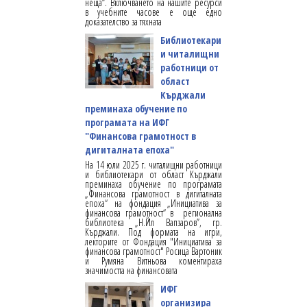
неща“. Включването на нашите ресурси
в учебните часове е още едно
доказателство за тяхната
Библиотекари
и читалищни
работници от
област
Кърджали
преминаха обучение по
програмата на ИФГ
"Финансова грамотност в
дигиталната епоха"
На 14 юли 2025 г. читалищни работници
и библиотекари от област Кърджали
преминаха обучение по програмата
„Финансова грамотност в дигиталната
епоха“ на фондация „Инициатива за
финансова грамотност“ в регионална
библиотека „Н.Йл Вапзаров”, гр.
Кърджали. Под формата на игри,
лекторите от Фондация "Инициатива за
финансова грамотност" Росица Вартоник
и Румяна Витньова коментираха
значимостта на финансовата
ИФГ
организира