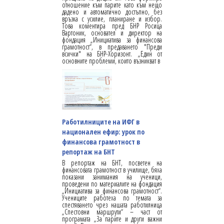
отношение към парите като към нещо
дадено и автоматично достъпно, без
връзка с усилие, планиране и избор.
Това коментира пред БНР Росица
Вартоник, основател и директор на
фондация „Инициатива за финансова
грамотност“, в предаването "Преди
всички" на БНР-Хоризонт. „Един от
основните проблеми, които възникват в
Работилниците на ИФГ в
национален ефир: урок по
финансова грамотност в
репортаж на БНТ
В репортаж на БНТ, посветен на
финансовата грамотност в училище, бяха
показани занимания на ученици,
проведени по материалите на фондация
„Инициатива за финансова грамотност“.
Учениците работеха по темата за
спестяването чрез нашата работилница
„Спестовни маршрути“ – част от
програмата „За парите и други важни