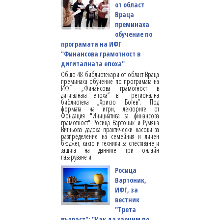
от област
Враца
преминаха
обучение по
програмата на ИФГ
"Финансова грамотност в
дигиталната епоха"
Общо 48 библиотекари от област Враца
преминаха обучение по програмата на
ИФГ „Финансова грамотност в
дигиталната епоха“ в регионална
библиотека „Христо Ботев”. Под
формата на игри, лекторите от
Фондация "Инициатива за финансова
грамотност" Росица Вартоник и Румяна
Витньова дадоха практически насоки за
разпределение на семейния и личен
бюджет, както и техники за спестяване и
защита на данните при онлайн
пазаруване и
Росица
Вартоник,
ИФГ, за
вестник
"Трета
възраст": "Как да харчим по