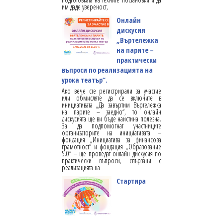
им даде увереност,
Онлайн
дискусия
„Въртележка
на парите –
практически
въпроси по реализацията на
урока театър“.
Ако вече сте регистрирали за участие
или обмисляте да се включите в
инициативата „Да завъртим Въртележка
на парите – заедно“, то онлайн
дискусията ще ви бъде наистина полезна.
За да подпомогнат участниците
организаторите на инициативата –
фондация „Инициатива за финансова
грамотност“ и фондация „Образование
5.0“ – ще проведат онлайн дискусия по
практически въпроси, свързани с
реализацията на
Стартира