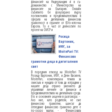
финансите на Нидерландия и в съ-
домакинство с Министерство на
финансите на България. Онлайн
събитието бе фокусирано върху
постиженията и предизвикателствата в
сферата на дигиталната финансова
грамотност в страните от Юго-източна
Европа. То е част от дейностите по
проект на ОИСР и
Росица
Вартоник,
ИФГ, за
MoitePari TV:
Финансово
грамотни деца в дигиталния
свят
В поредния епизод на MoitePari TV
Росица Вартоник, ИФГ, и Деян Василев,
MoitePari, коментираха темата за
смисъла и нуждата от това да изградим у
нашите деца отрано умението да
управляват личните си финанси и
предизвикателствата на дигиталната среда.
Ето и основните акценти в разговора: -
Ако ние, като родители, не сме
финансово грамотни, шансът да
отгледаме финансово грамотно дете е
по-скоро малък. - Финансовата