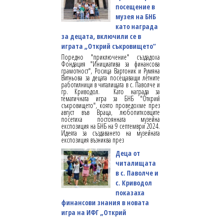
посещение в
музея на БНБ
като награда
за децата, включили се в
играта „Открий съкровището“
Поредно "приключение" създадоха
Фондация "Инициатива за финансова
грамотност", Росица Вартоник и Румяна
Витньова за децата посещаващи летните
работилници в читалищата в с. Паволче и
гр. Криводол. Като награда за
тематичната игра за БНБ "Открий
съкровището", която проведохме през
август във Враца, любопитковците
посетиха постоянната музейна
експозиция на БНБ на 9 септември 2024.
Идеята за създаването на музейната
експозиция възниква през
Деца от
читалищата
в с. Паволче и
с. Криводол
показаха
финансови знания в новата
игра на ИФГ „Открий