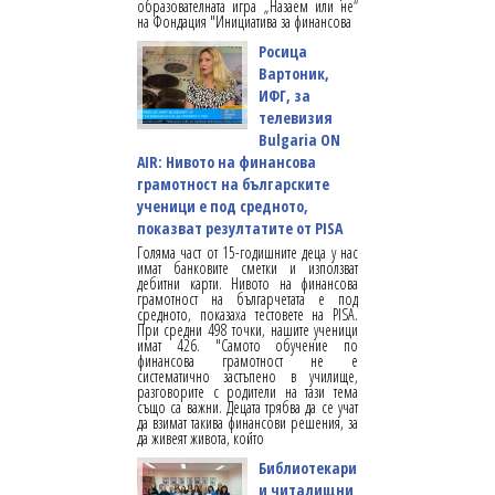
образователната игра „Назаем или не“
на Фондация "Инициатива за финансова
Росица
Вартоник,
ИФГ, за
телевизия
Bulgaria ON
AIR: Нивото на финансова
грамотност на българските
ученици е под средното,
показват резултатите от PISA
Голяма част от 15-годишните деца у нас
имат банковите сметки и използват
дебитни карти. Нивото на финансова
грамотност на българчетата е под
средното, показаха тестовете на PISA.
При средни 498 точки, нашите ученици
имат 426. "Самото обучение по
финансова грамотност не е
систематично застъпено в училище,
разговорите с родители на тази тема
също са важни. Децата трябва да се учат
да взимат такива финансови решения, за
да живеят живота, който
Библиотекари
и читалищни