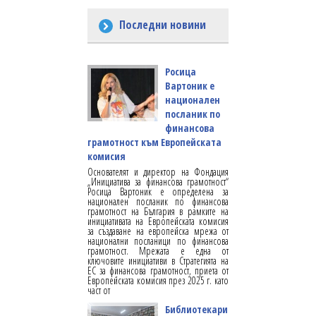
Последни новини
Росица
Вартоник е
национален
посланик по
финансова
грамотност към Европейската
комисия
Основателят и директор на Фондация
„Инициатива за финансова грамотност“
Росица Вартоник е определена за
национален посланик по финансова
грамотност на България в рамките на
инициативата на Европейската комисия
за създаване на европейска мрежа от
национални посланици по финансова
грамотност. Мрежата е една от
ключовите инициативи в Стратегията на
ЕС за финансова грамотност, приета от
Европейската комисия през 2025 г. като
част от
Библиотекари