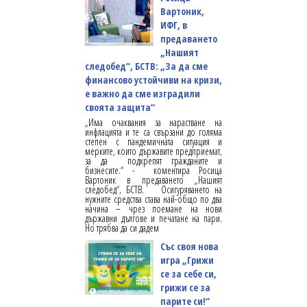
Вартоник,
ИФГ, в
предаването
„Нашият
следобед“, БСТВ: „За да сме
финансово устойчиви на кризи,
е важно да сме изградили
своята защита“
„Има очаквания за нарастване на
инфлацията и те са свързани до голяма
степен с пандемичната ситуация и
мерките, които държавите предприемат,
за да подкрепят гражданите и
бизнесите.“ - коментира Росица
Вартоник в предаването „Нашият
следобед“, БСТВ. Осигуряването на
нужните средства става най-общо по два
начина – чрез поемане на нови
държавни дългове и печатане на пари.
Но трябва да си дадем
Със своя нова
игра „Грижи
се за себе си,
грижи се за
парите си!“