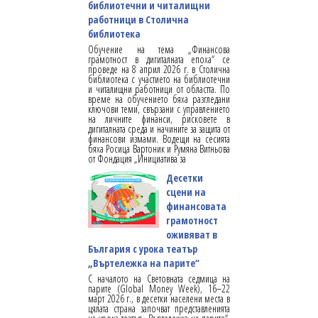
библиотечни и читалищни
работници в Столична
библиотека
Обучение на тема „Финансова
грамотност в дигиталната епоха“ се
проведе на 8 април 2026 г. в Столична
библиотека с участието на библиотечни
и читалищни работници от областта. По
време на обучението бяха разгледани
ключови теми, свързани с управлението
на личните финанси, рисковете в
дигиталната среда и начините за защита от
финансови измами. Водещи на сесията
бяха Росица Вартоник и Румяна Витньова
от Фондация „Инициатива за
Десетки
сцени на
финансовата
грамотност
оживяват в
България с урока театър
„Въртележка на парите“
С началото на Световната седмица на
парите (Global Money Week), 16–22
март 2026 г., в десетки населени места в
цялата страна започват представленията