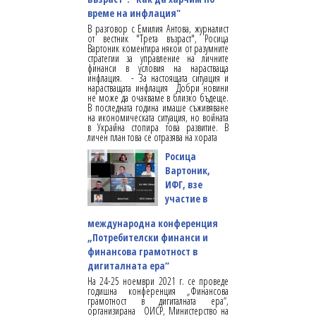
време на инфлация"
В разговор с Емилия Антова, журналист
от вестник "Трета възраст", Росица
Вартоник коментира някои от разумните
стратегии за управление на личните
финанси в условия на нарастваща
инфлация. - За настоящата ситуация и
нарастващата инфлация Добри новини
не може да очакваме в близко бъдеще.
В последната година имаше съживяване
на икономическата ситуация, но войната
в Украйна стопира това развитие. В
личен план това се отразява на хората
Росица
Вартоник,
ИФГ, взе
участие в
международна конференция
„Потребителски финанси и
финансова грамотност в
дигиталната ера“
На 24-25 ноември 2021 г. се проведе
годишна конференция „Финансова
грамотност в дигиталната ера“,
организирана ОИСР, Министерство на