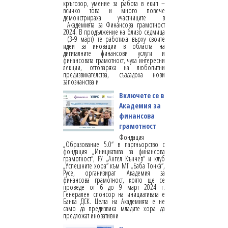
кръгозор, умение за работа в екип –
всичко това и много повече
демонстрираха участниците в
Академията за Финансова грамотност
2024. В продължение на близо седмица
(3-9 март) те работиха върху своите
идеи за иновации в областта на
дигиталните финансови услуги и
финансовата грамотност, чуха интересни
лекции, отговаряха на любопитни
предизвикателства, създадоха нови
запознанства и
Включете се в
Академия за
финансова
грамотност
Фондация
„Образование 5.0“ в партньорство с
фондация „Инициатива за финансова
грамотност“, РУ „Ангел Кънчев“ и клуб
„Успешните хора“ към МГ „Баба Тонка“,
Русе, организират Академия за
финансова грамотност, която ще се
проведе от 6 до 9 март 2024 г.
Генерален спонсор на инициативата е
Банка ДСК. Целта на Академията е не
само да предизвика младите хора да
предложат иновативни