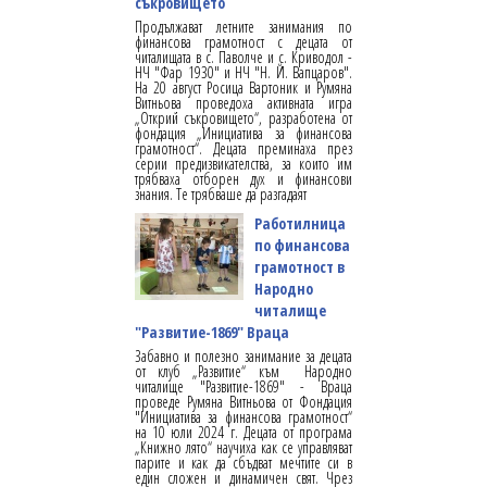
съкровището
Продължават летните занимания по
финансова грамотност с децата от
читалищата в с. Паволче и с. Криводол -
НЧ "Фар 1930" и НЧ "Н. Й. Вапцаров".
На 20 август Росица Вартоник и Румяна
Витньова проведоха активната игра
„Открий съкровището“, разработена от
фондация „Инициатива за финансова
грамотност“. Децата преминаха през
серии предизвикателства, за които им
трябваха отборен дух и финансови
знания. Те трябваше да разгадаят
Работилница
по финансова
грамотност в
Народно
читалище
"Развитие-1869" Враца
Забавно и полезно занимание за децата
от клуб „Развитие“ към Народно
читалище "Развитие-1869" - Враца
проведе Румяна Витньова от Фондация
"Инициатива за финансова грамотност“
на 10 юли 2024 г. Децата от програма
„Книжно лято“ научиха как се управляват
парите и как да сбъдват мечтите си в
един сложен и динамичен свят. Чрез