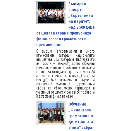
България
завъртя
„Въртележка
на парите“:
над 2 500 деца
от цялата страна превърнаха
финансовата грамотност в
преживяване
С емоция, аплодисменти и много
вдъхновение завърши националната
инициатива „Да завъртим Въртележката
на парите – заедно!“, която обедини
ученици, учители и общности от цялата
страна. На официална церемония на 24
април, на сцената на театър „Славянска
беседа“, бяха връчени наградите на
отличените участници. Церемонията
събра на едно място партньори и
участници от цялата страна и се превърна
в естествен финал на едно
Обучение
„Финансова
грамотност в
дигиталната
епоха“ събра