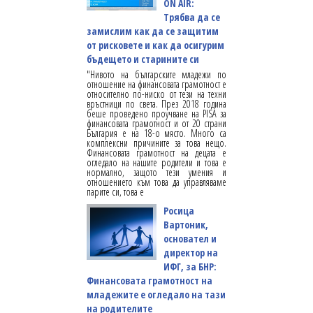
ON AIR:
Трябва да се
замислим как да се защитим
от рисковете и как да осигурим
бъдещето и старините си
"Нивото на българските младежи по
отношение на финансовата грамотност е
относително по-ниско от тези на техни
връстници по света. През 2018 година
беше проведено проучване на PISA за
финансовата грамотност и от 20 страни
България е на 18-о място. Много са
комплексни причините за това нещо.
Финансовата грамотност на децата е
огледало на нашите родители и това е
нормално, защото тези умения и
отношението към това да управляваме
парите си, това е
Росица
Вартоник,
основател и
директор на
ИФГ, за БНР:
Финансовата грамотност на
младежите е огледало на тази
на родителите