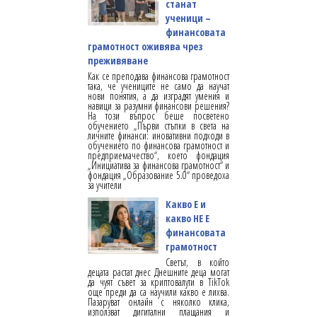
станат
ученици –
финансовата
грамотност оживява чрез
преживяване
Как се преподава финансова грамотност
така, че учениците не само да научат
нови понятия, а да изградят умения и
навици за разумни финансови решения?
На този въпрос беше посветено
обучението „Първи стъпки в света на
личните финанси: иновативни подходи в
обучението по финансова грамотност и
предприемачество“, което фондация
„Инициатива за финансова грамотност“ и
фондация „Образование 5.0“ проведоха
за учители
Какво Е и
какво НЕ Е
финансовата
грамотност
Светът, в който
децата растат днес Днешните деца могат
да чуят съвет за криптовалути в TikTok
още преди да са научили какво е лихва.
Пазаруват онлайн с няколко клика,
използват дигитални плащания и