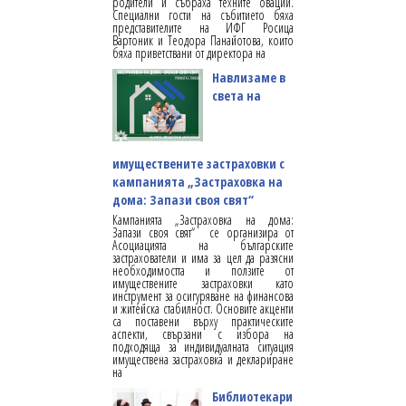
родители и събраха техните овации.
Специални гости на събитието бяха
представителите на ИФГ Росица
Вартоник и Теодора Панайотова, които
бяха приветствани от директора на
Навлизаме в
света на
имуществените застраховки с
кампанията „Застраховка на
дома: Запази своя свят“
Кампанията „Застраховка на дома:
Запази своя свят“ се организира от
Асоциацията на българските
застрахователи и има за цел да разясни
необходимостта и ползите от
имуществените застраховки като
инструмент за осигуряване на финансова
и житейска стабилност. Основите акценти
са поставени върху практическите
аспекти, свързани с избора на
подходяща за индивидуалната ситуация
имуществена застраховка и деклариране
на
Библиотекари