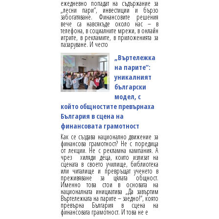
ежедневно попадат на съдържание за
„лесни пари“, инвестиции и бързо
забогатяване. Финансовите решения
вече са навсякъде около нас – в
телефона, в социалните мрежи, в онлайн
игрите, в рекламите, в приложенията за
пазаруване. И често
„Въртележка
на парите“:
уникалният
български
модел, с
който общностите превърнаха
България в сцена на
финансовата грамотност
Как се създава национално движение за
финансова грамотност? Не с поредица
от лекции. Не с рекламна кампания. А
чрез хиляди деца, които излизат на
сцената в своето училище, библиотека
или читалище и превръщат ученето в
преживяване за цялата общност.
Именно това стои в основата на
националната инициатива „Да завъртим
Въртележката на парите – заедно!“, която
превърна България в сцена на
финансовата грамотност. И това не е