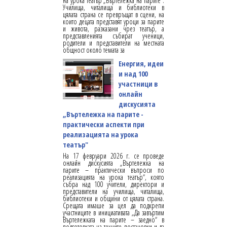
на урока театър „Въртележка на парите“.
Училища, читалища и библиотеки в
цялата страна се превръщат в сцени, на
които децата представят уроци за парите
и живота, разказани чрез театър, а
представленията събират ученици,
родители и представители на местната
общност около темата за
Енергия, идеи
и над 100
участници в
онлайн
дискусията
„Въртележка на парите -
практически аспекти при
реализацията на урока
театър"
На 17 февруари 2026 г. се проведе
онлайн дискусията „Въртележка на
парите – практически въпроси по
реализацията на урока театър“, която
събра над 100 учители, директори и
представители на училища, читалища,
библиотеки и общини от цялата страна.
Срещата имаше за цел да подкрепи
участниците в инициативата „Да завъртим
Въртележката на парите – заедно“ в
подготовката на техните постановки и да