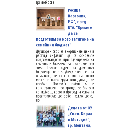
грамотност е
Росица
Вартоник,
ИФГ, пред
БТА: "Време е
да се
подготвим за ново затягане на
семейния бюджет"
Двуцифрен скок на енергийните цени и
растяща инфлация ще са основните
предизвикателства при планирането на
семейните бюджети на българите тази
зима. Тежката задача на домашния
бюджетар ще е да убеди членовете на
фамилията, че на коланите им винаги
може по някоя друга нова дупка да се
пробие. Подходът трябва да е
конструктивен – со кротце, со благо и
со малко…, което в превод на езика на
позитизивизма ще рече - тежко ще е,
но
Децата от ОУ
„Св.св. Кирил
и Методий“,
гр. Монтана,