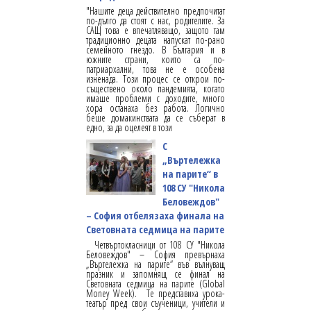
"Нашите деца действително предпочитат
по-дълго да стоят с нас, родителите. За
САЩ това е впечатляващо, защото там
традиционно децата напускат по-рано
семейното гнездо. В България и в
южните страни, които са по-
патриархални, това не е особена
изненада. Този процес се открои по-
съществено около пандемията, когато
имаше проблеми с доходите, много
хора останаха без работа. Логично
беше домакинствата да се съберат в
едно, за да оцелеят в този
С
„Въртележка
на парите“ в
108 СУ "Никола
Беловеждов"
– София отбелязаха финала на
Световната седмица на парите
Четвъртокласници от 108 СУ "Никола
Беловеждов" – София превърнаха
„Въртележка на парите“ във вълнуващ
празник и запомнящ се финал на
Световната седмица на парите (Global
Money Week). Те представиха урока-
театър пред свои съученици, учители и