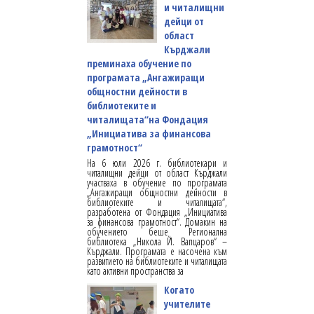
и читалищни
дейци от
област
Кърджали
преминаха обучение по
програмата „Ангажиращи
общностни дейности в
библиотеките и
читалищата“на Фондация
„Инициатива за финансова
грамотност“
На 6 юли 2026 г. библиотекари и
читалищни дейци от област Кърджали
участваха в обучение по програмата
„Ангажиращи общностни дейности в
библиотеките и читалищата“,
разработена от Фондация „Инициатива
за финансова грамотност“. Домакин на
обучението беше Регионална
библиотека „Никола Й. Вапцаров“ –
Кърджали. Програмата е насочена към
развитието на библиотеките и читалищата
като активни пространства за
Когато
учителите