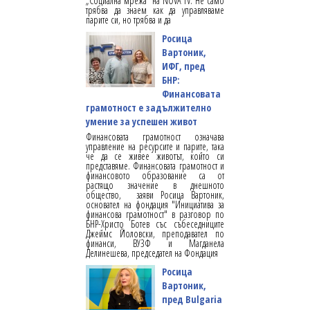
„Социална мрежа“ на NOVA TV. Не само
трябва да знаем как да управляваме
парите си, но трябва и да
Росица
Вартоник,
ИФГ, пред
БНР:
Финансовата
грамотност е задължително
умение за успешен живот
Финансовата грамотност означава
управление на ресурсите и парите, така
че да се живее животът, който си
представяме. Финансовата грамотност и
финансовото образование са от
растящо значение в днешното
общество, заяви Росица Вартоник,
основател на фондация "Инициатива за
финансова грамотност" в разговор по
БНР-Христо Ботев със събеседниците
Джеймс Йоловски, преподавател по
финанси, ВУЗФ и Магданела
Делинешева, председател на Фондация
Росица
Вартоник,
пред Bulgaria