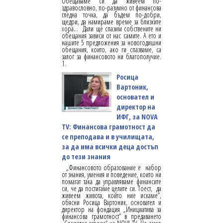
Обещаваме си да живеем по-
здравословно, по-разумно от финансова
гледна точка, да бъдем по-добри,
щедри, да намираме време за близките
хора... Дали ще спазим собствените ни
обещания зависи от нас самите. А ето и
нашите 5 предложения за новогодишни
обещания, които, ако ги спазваме, са
залог за финансовото ни благополучие.
1.
Росица
Вартоник,
основател и
директор на
ИФГ, за NOVA
TV: Финансова грамотност да
се преподава и в училищата,
за да има всички деца достъп
до тези знания
„Финансовото образование е набор
от знания, умения и поведение, които ни
помагат така да управляваме финансите
си, че да постигаме целите си. Тоест, да
живеем живота, който ние искаме”,
обясни Росица Вартоник, основател и
директор на фондация „Инициатива за
финансова грамотност” в предаването