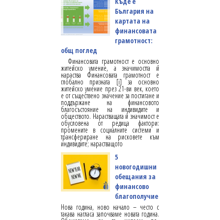
Къде е
България на
картата на
финансовата
грамотност:
общ поглед
Финансовата грамотност е основно
житейско умение, а значимостта й
нараства Финансовата грамотност е
глобално призната [i] за основно
житейско умение през 21-ви век, което
е от съществено значение за постигане и
поддържане на финансовото
благосъстояние на индивидите и
обществото. Нарастващата й значимост е
обусловена от редица фактори:
промените в социалните системи и
трансфериране на рисковете към
индивидите; нарастващото
5
новогодишни
обещания за
финансово
благополучие
Нова година, ново начало – често с
такава нагласа започваме новата година.