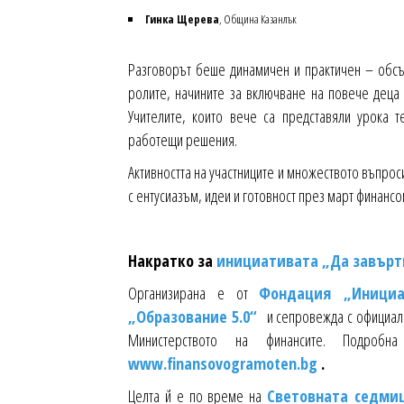
Гинка Щерева
, Община Казанлък
Разговорът беше динамичен и практичен – обсъ
ролите, начините за включване на повече деца 
Учителите, които вече са представяли урока т
работещи решения.
Активността на участниците и множеството въпроси
с ентусиазъм, идеи и готовност през март финанс
Накратко за
инициативата „Да завърт
Организирана е от
Фондация „Инициа
„Образование 5.0“
и сепровежда с официал
Министерството на финансите. Подро
www.finansovogramoten.bg
.
Целта й е по време на
Световната седми