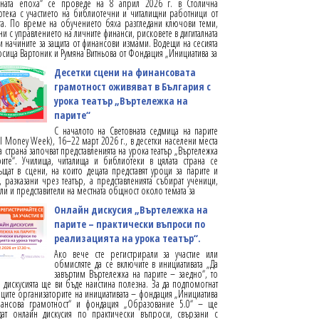
алната епоха“ се проведе на 8 април 2026 г. в Столична
тека с участието на библиотечни и читалищни работници от
та. По време на обучението бяха разгледани ключови теми,
ни с управлението на личните финанси, рисковете в дигиталната
и начините за защита от финансови измами. Водещи на сесията
осица Вартоник и Румяна Витньова от Фондация „Инициатива за
Десетки сцени на финансовата
грамотност оживяват в България с
урока театър „Въртележка на
парите“
С началото на Световната седмица на парите
l Money Week), 16–22 март 2026 г., в десетки населени места
та страна започват представленията на урока театър „Въртележка
ите“. Училища, читалища и библиотеки в цялата страна се
щат в сцени, на които децата представят уроци за парите и
, разказани чрез театър, а представленията събират ученици,
ли и представители на местната общност около темата за
Онлайн дискусия „Въртележка на
парите – практически въпроси по
реализацията на урока театър“.
Ако вече сте регистрирали за участие или
обмисляте да се включите в инициативата „Да
завъртим Въртележка на парите – заедно“, то
 дискусията ще ви бъде наистина полезна. За да подпомогнат
иците организаторите на инициативата – фондация „Инициатива
нансова грамотност“ и фондация „Образование 5.0“ – ще
дат онлайн дискусия по практически въпроси, свързани с