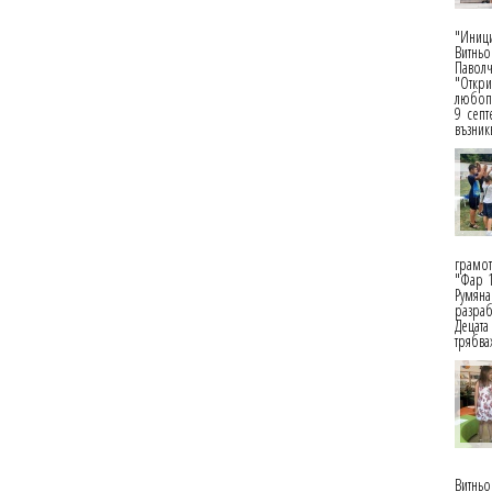
"Иници
Витньо
Паволч
"Откри
любопи
9 септ
възник
грамот
"Фар 1
Румяна
разраб
Децат
трябва
Витньо