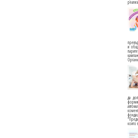
реализ
превър
и общн
парит
кампан
Органи
да доп
форми
автома
комен
фондац
"Преди
които 