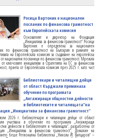
Росица Вартоник е национален
посланик по финансова грамотност
към Европейската комисия
Основателят и директор на Фондация
„Инициатива за финансова грамотност“ Росица
Вартоник е определена за национален
ник по финансова грамотност на България в рамките на
тивата на Европейската комисия за създаване на европейска
от национални посланици по финансова грамотност. Мрежата
 от ключовите инициативи в Стратегията на ЕС за финансова
ност, приета от Европейската комисия през 2025 г. като част
Библиотекари и читалищни дейци
от област Кърджали преминаха
обучение по програмата
„Ангажиращи общностни дейности
в библиотеките и читалищата“на
ация „Инициатива за финансова грамотност“
юли 2026 г. библиотекари и читалищни дейци от област
али участваха в обучение по програмата „Ангажиращи
тни дейности в библиотеките и читалищата“, разработена от
ция „Инициатива за финансова грамотност“. Домакин на
ието беше Регионална библиотека „Никола Й. Вапцаров“ –