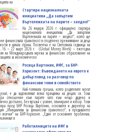
ацията на
Стартира националната
инициатива „Да завъртим
Въртележката на парите – заедно!“
На 26 януари 2026 г. официално стартира
националната инициатива „Да завъртим
Въртележката на парите – заедно!“, която ще
не финансовата грамотност в споделено преживяване за деца
ости в цялата страна. Посветена е на Световната седмица на
е, 16 – 22 март 2026 г. (Global Money Week) – ежегодна
ия на Международната мрежа за финансово образование на
зацията за икономическо
Росица Вартоник, ИФГ, за БНР-
Хоризонт: Въвеждането на еврото е
добър повод за разговор по
финансови теми в семейството
Най-голямата грешка, която родителите могат
уснат, е да задоволяват всяка прищявка на децата си. Това
ра отношение към парите като към нещо дадено и
тично достъпно, без връзка с усилие, планиране и избор. Това
тира пред БНР Росица Вартоник, основател и директор на
ия „Инициатива за финансова грамотност“, в предаването
 всички" на БНР-Хоризонт. „Един от основните проблеми,
възникват в
Работилниците на ИФГ в
национален ефир: урок по