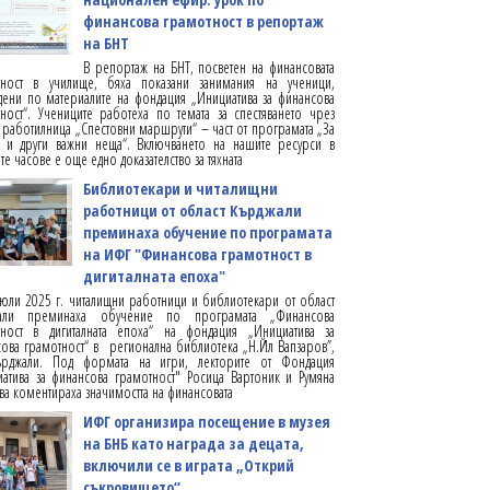
финансова грамотност в репортаж
на БНТ
В репортаж на БНТ, посветен на финансовата
тност в училище, бяха показани занимания на ученици,
ени по материалите на фондация „Инициатива за финансова
ност“. Учениците работеха по темата за спестяването чрез
 работилница „Спестовни маршрути“ – част от програмата „За
е и други важни неща“. Включването на нашите ресурси в
те часове е още едно доказателство за тяхната
Библиотекари и читалищни
работници от област Кърджали
преминаха обучение по програмата
на ИФГ "Финансова грамотност в
дигиталната епоха"
юли 2025 г. читалищни работници и библиотекари от област
али преминаха обучение по програмата „Финансова
тност в дигиталната епоха“ на фондация „Инициатива за
ова грамотност“ в регионална библиотека „Н.Йл Вапзаров”,
ърджали. Под формата на игри, лекторите от Фондация
атива за финансова грамотност" Росица Вартоник и Румяна
ва коментираха значимостта на финансовата
ИФГ организира посещение в музея
на БНБ като награда за децата,
включили се в играта „Открий
съкровището“