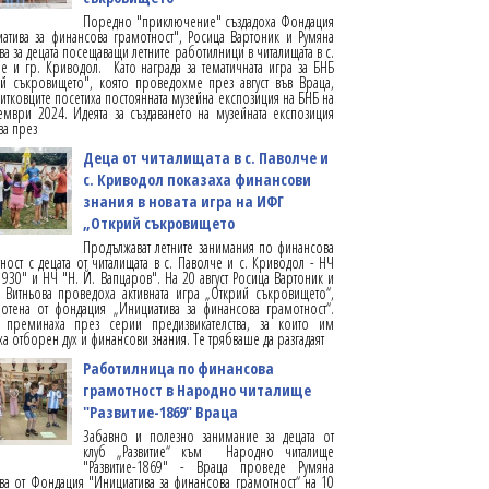
Поредно "приключение" създадоха Фондация
атива за финансова грамотност", Росица Вартоник и Румяна
ва за децата посещаващи летните работилници в читалищата в с.
е и гр. Криводол. Като награда за тематичната игра за БНБ
й съкровището", която проведохме през август във Враца,
тковците посетиха постоянната музейна експозиция на БНБ на
ември 2024. Идеята за създаването на музейната експозиция
ва през
Деца от читалищата в с. Паволче и
с. Криводол показаха финансови
знания в новата игра на ИФГ
„Открий съкровището
Продължават летните занимания по финансова
ност с децата от читалищата в с. Паволче и с. Криводол - НЧ
930" и НЧ "Н. Й. Вапцаров". На 20 август Росица Вартоник и
 Витньова проведоха активната игра „Открий съкровището“,
отена от фондация „Инициатива за финансова грамотност“.
а преминаха през серии предизвикателства, за които им
ха отборен дух и финансови знания. Те трябваше да разгадаят
Работилница по финансова
грамотност в Народно читалище
"Развитие-1869" Враца
Забавно и полезно занимание за децата от
клуб „Развитие“ към Народно читалище
"Развитие-1869" - Враца проведе Румяна
ва от Фондация "Инициатива за финансова грамотност“ на 10