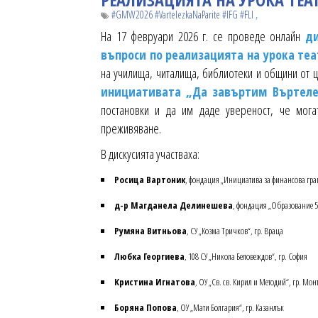
,
#GMW2026 #VartelezkaNaParite #IFG #FLI
На 17 февруари 2026 г. се проведе онлайн
ди
въпроси по реализацията на урока теа
на училища, читалища, библиотеки и общини от ц
инициативата „Да завъртим Въртеле
постановки и да им даде увереност, че мога
преживяване.
В дискусията участваха:
Росица Вартоник
, фондация „Инициатива за финансова гра
д-р Магданела Делинешева
, фондация „Образование 5
Румяна Витньова
, СУ „Козма Тричков“, гр. Враца
Любка Георгиева
, 108 СУ „Никола Беловеждов“, гр. София
Кристина Игнатова
, ОУ „Св. св. Кирил и Методий“, гр. Мон
Боряна Попова
, ОУ „Мати Болгария“, гр. Казанлък