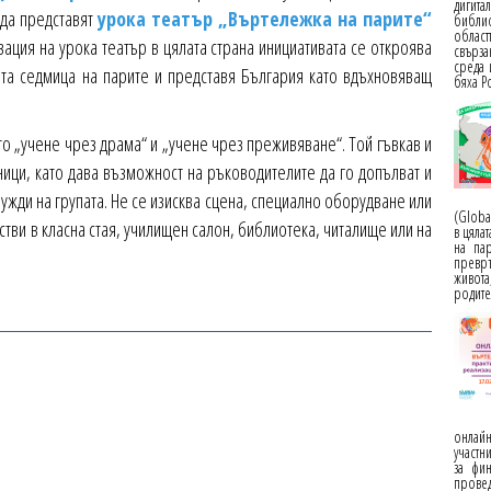
дигит
 да представят
урока театър „Въртележка на парите“
библио
област
ция на урока театър в цялата страна инициативата се откроява
свърза
среда 
та седмица на парите и представя България като вдъхновяващ
бяха Р
то „учене чрез драма“ и „учене чрез преживяване“. Той гъвкав и
ници, като дава възможност на ръководителите да го допълват и
ужди на групата. Не се изисква сцена, специално оборудване или
(Globa
ви в класна стая, училищен салон, библиотека, читалище или на
в цяла
на пар
превръ
живота
родите
онлайн
участн
за фи
прове