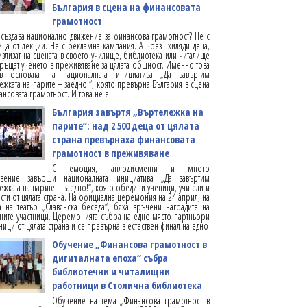
България в сцена на финансовата
грамотност
 създава национално движение за финансова грамотност? Не с
ца от лекции. Не с рекламна кампания. А чрез хиляди деца,
излизат на сцената в своето училище, библиотека или читалище
ръщат ученето в преживяване за цялата общност. Именно това
в основата на националната инициатива „Да завъртим
ежката на парите – заедно!“, която превърна България в сцена
ансовата грамотност. И това не е
България завъртя „Въртележка на
парите“: над 2 500 деца от цялата
страна превърнаха финансовата
грамотност в преживяване
С емоция, аплодисменти и много
овение завърши националната инициатива „Да завъртим
ежката на парите – заедно!“, която обедини ученици, учители и
ти от цялата страна. На официална церемония на 24 април, на
а на театър „Славянска беседа“, бяха връчени наградите на
ните участници. Церемонията събра на едно място партньори
тници от цялата страна и се превърна в естествен финал на едно
Обучение „Финансова грамотност в
дигиталната епоха“ събра
библиотечни и читалищни
работници в Столична библиотека
Обучение на тема „Финансова грамотност в