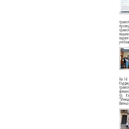
грамо
провед
грамот
нашата
парит
учебни
На 14 
Кърдж
грамо
финанс
гр. К
"Иници
Витньо