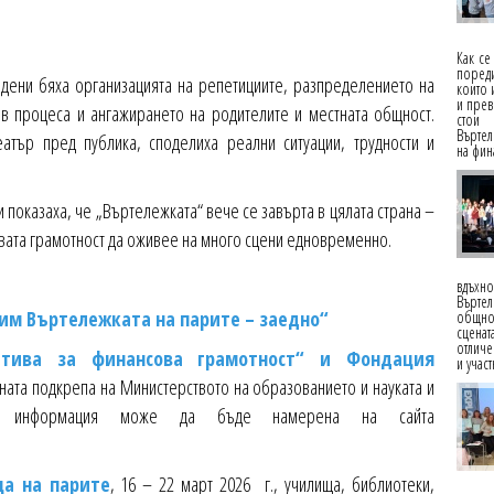
Как се
пореди
дени бяха организацията на репетициите, разпределението на
които 
и прев
в процеса и ангажирането на родителите и местната общност.
стои 
Въртел
еатър пред публика, споделиха реални ситуации, трудности и
на фин
 показаха, че „Въртележката“ вече се завърта в цялата страна –
овата грамотност да оживее на много сцени едновременно.
вдъхн
Въртел
им Въртележката на парите – заедно“
общнос
сценат
отличе
тива за финансова грамотност“ и Фондация
и учас
ната подкрепа на Министерството на образованието и науката и
бна информация може да бъде намерена на сайта
ца на парите
, 16 – 22 март 2026 г., училища, библиотеки,