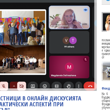
посла
инициа
мрежа 
е една
грамот
от
Фонд
На 6 
ЧАСТНИЦИ В ОНЛАЙН ДИСКУСИЯТА
Кърдж
общнос
РАКТИЧЕСКИ АСПЕКТИ ПРИ
Фонда
обучен
ТЪР"