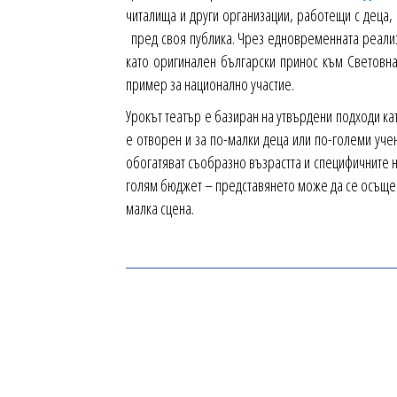
читалища и други организации, работещи с деца,
пред своя публика. Чрез едновременната реализа
като оригинален български принос към Световна
пример за национално участие.
Урокът театър е базиран на утвърдени подходи ка
е отворен и за по-малки деца или по-големи уче
обогатяват съобразно възрастта и специфичните н
голям бюджет – представянето може да се осъщест
малка сцена.