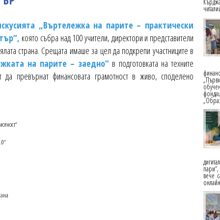
Кърджа
читали
скусията „Въртележка на парите – практически
тър“,
която събра над 100 учители, директори и представители
ялата страна. Срещата имаше за цел да подкрепи участниците в
жката на парите – заедно“
в подготовката на техните
финан
т да превърнат финансовата грамотност в живо, споделено
„Първи
обучен
фонда
„Образ
мотност“
.0“
дигита
пари“
вече с
онлайн
тана