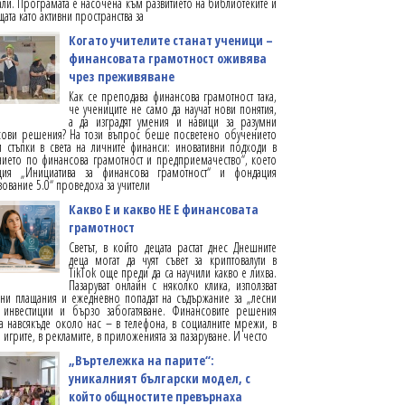
ли. Програмата е насочена към развитието на библиотеките и
щата като активни пространства за
Когато учителите станат ученици –
финансовата грамотност оживява
чрез преживяване
Как се преподава финансова грамотност така,
че учениците не само да научат нови понятия,
а да изградят умения и навици за разумни
сови решения? На този въпрос беше посветено обучението
 стъпки в света на личните финанси: иновативни подходи в
ието по финансова грамотност и предприемачество“, което
ция „Инициатива за финансова грамотност“ и фондация
ование 5.0“ проведоха за учители
Какво Е и какво НЕ Е финансовата
грамотност
Светът, в който децата растат днес Днешните
деца могат да чуят съвет за криптовалути в
TikTok още преди да са научили какво е лихва.
Пазаруват онлайн с няколко клика, използват
лни плащания и ежедневно попадат на съдържание за „лесни
, инвестиции и бързо забогатяване. Финансовите решения
а навсякъде около нас – в телефона, в социалните мрежи, в
 игрите, в рекламите, в приложенията за пазаруване. И често
„Въртележка на парите“:
уникалният български модел, с
който общностите превърнаха