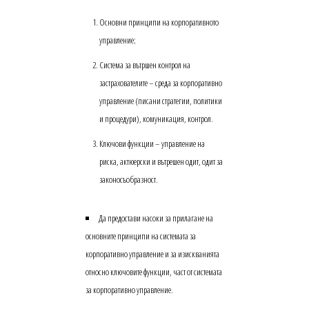
Основни принципи на корпоративното
управление;
Система за вътршен контрол на
застрахователите – среда за корпоративно
управление (писани стратегии, политики
и процедури), комуникация, контрол.
Ключови функции – управление на
риска, актюерски и вътрешен одит, одит за
законосъобразност.
Да предостави насоки за прилагане на
основните принципи на системата за
корпоративно управление и за изискванията
относно ключовите функции, част от системата
за корпоративно управление.