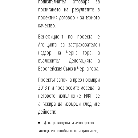
подизпълнител отговаря за
постигането на резултатите в
проектния договор и за тяхното
качество.
Бенефициент по проекта е
Агенцията за застрахователен
надзор на Черна гора, а
възложител – Делегацията на
Европейския Съюз в Черна гора.
Проектът започна през ноември
2013 г. и през осемте месеца на
неговото изпълнение ИФГ се
ангажира да извърши следните
дейности:
Да направи оценка на черногорското
законодателство в областта на застраховането,