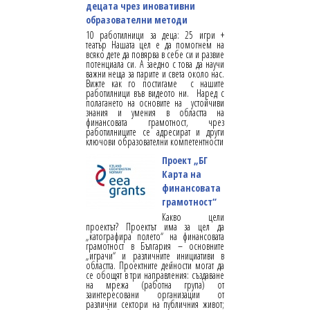
децата чрез иновативни
образователни методи
10 работилници за деца: 25 игри +
театър Нашата цел е да помогнем на
всяко дете да повярва в себе си и развие
потенциала си. А заедно с това да научи
важни неща за парите и света около нас.
Вижте как го постигаме с нашите
работилници във видеото ни. Наред с
полагането на основите на устойчиви
знания и умения в областта на
финансовата грамотност, чрез
работилниците се адресират и други
ключови образователни компетентности
Проект „БГ
Карта на
финансовата
грамотност“
Какво цели
проектът? Проектът има за цел да
„катографира полето“ на финансовата
грамотност в България – основните
„играчи“ и различните инициативи в
областта. Проектните дейности могат да
се обощят в три направления: създаване
на мрежа (работна група) от
заинтересовани организации от
различни сектори на публичния живот;