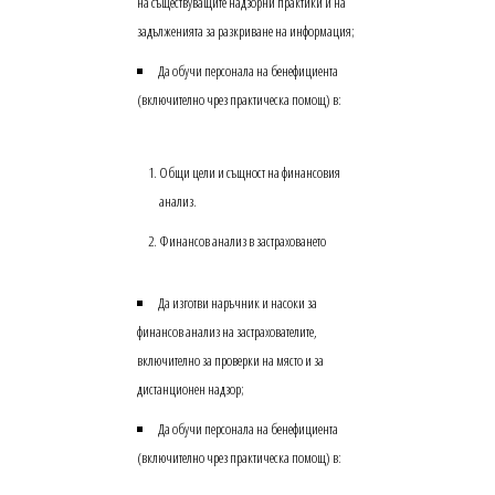
на съществуващите надзорни практики и на
задълженията за разкриване на информация;
Да обучи персонала на бенефициента
(включително чрез практическа помощ) в:
Общи цели и същност на финансовия
анализ.
Финансов анализ в застраховането
Да изготви наръчник и насоки за
финансов анализ на застрахователите,
включително за проверки на място и за
дистанционен надзор;
Да обучи персонала на бенефициента
(включително чрез практическа помощ) в: