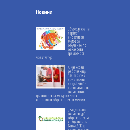
Новини
„Въртележка на
парите“:
иновативен
метод за
обучение по
финансова
грамотност
чрез театър
Финансови
работилници
"За парите и
други важни
неща:Тийн" -
повишаване на
финансовата
грамотност на младежи чрез
иновативни образователни методи
„Национална
финансиада“ –
образователна
инициатива на
Банка ДСК за
повишаване на