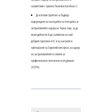
съответствие с проекта Платежоспособност 2.
Да изготви стратегия за бъдещо
надграждане на капацитета на Агенцията за
застрахователен надзор на Черна гора, за да
може дейността й да съответства на най-
добрите практики в ЕС и на насоките и
препоръките на Европейския орган за надзор
на застрахователите и схемите за
професионално пенсионно осигуряване
(EIOPA)