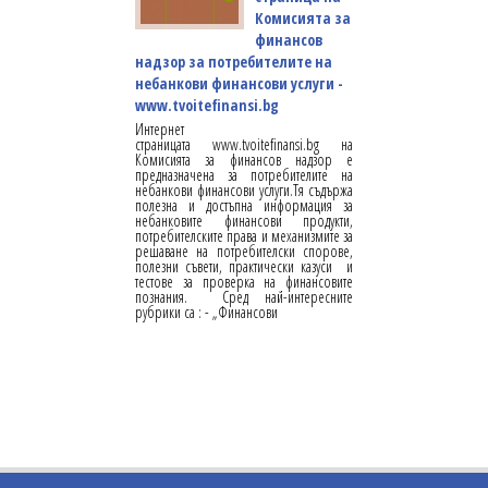
Комисията за
финансов
надзор за потребителите на
небанкови финансови услуги -
www.tvoitefinansi.bg
Интернет
страницата www.tvoitefinansi.bg на
Комисията за финансов надзор е
предназначена за потребителите на
небанкови финансови услуги.Тя съдържа
полезна и достъпна информация за
небанковите финансови продукти,
потребителските права и механизмите за
решаване на потребителски спорове,
полезни съвети, практически казуси и
тестове за проверка на финансовите
познания. Сред най-интересните
рубрики са : - „Финансови