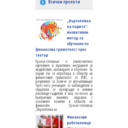
Всички проекти
„Въртележка
на парите“:
иновативен
метод за
обучение по
финансова грамотност чрез
театър
Урокът-спектакъл е изключително
ефективен и атрактивен инструмент за
въздействие, ангажиране и обучение. За
първи път се апробира в областта на
финансовата грамотност от ИФГ, а
резултатите са повече от впечатляващи!
Чрез него учениците от наблюдатели и
слушатели се превръщат в активни
участници-създатели и така по-лесно да
възприемат знанията, свързани с
основните понятия в областта на
финансите. Урокът-спектакъл
„Въртележка на
Финансови
работилници