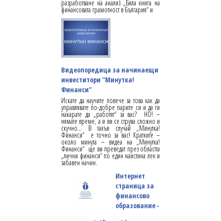
разработване на анализ „Бяла книга на
финансовата грамотност в България“ и
Видеопоредица за начинаещи
инвеститори "Минутка!
Финанси"
Искате да научите повече за това как да
управлявате по-добре парите си и да ги
накарате да „работят“ за вас? НО! –
нямате време, а и ви се струва сложно и
скучно… В такъв случай „Минутка!
Финанси“ е точно за вас! Кратките –
около минута – видеа на „Минутка!
Финанси“ ще ви преведат през областта
„лични финанси“ по един наистина лек и
забавен начин.
Интернет
страница за
финансово
образование -