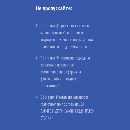
Не пропускайте:
Програма „Първи стъпки в света на
личните финанси“: иновативни
подходи в обучението по финансова
грамотност и предприемачество
Програма "Иновативни подходи за
изграждане на ключови
компетентности в сферата на
финансовото и гражданското
образование"
Обучения: Иновативна финансова
грамотност по програмата „ЗА
ПАРИТЕ И ДРУГИ ВАЖНИ НЕЩА: ПЪРВИ
СТЪПКИ“