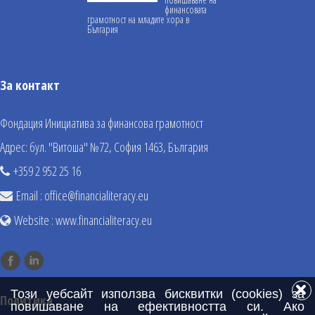
финансовата
грамотност на младите хора в
България
За контакт
Фондация Инициатива за финансова грамотност
Адрес: бул. "Витоша" №72, София 1463, България
+359 2 952 25 16
Email :
office@financialiteracy.eu
Website :
www.financialiteracy.eu
Този уебсайт използва бисквитки (cookies) за
Политика
повишаване на ефективността си. Ако