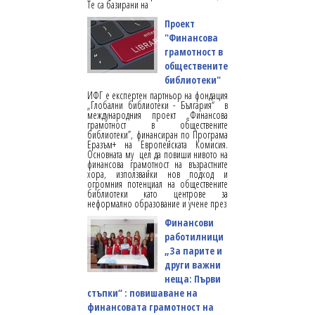
Те са базирани на
Проект
"Финансова
грамотност в
обществените
библиотеки"
ИФГ е експертен партньор на фондация
„Глобални библиотеки - България“ в
международния проект „Финансова
грамотност в обществените
библиотеки”, финансиран по Програма
Еразъм+ на Европейската Комисия.
Основната му цел да повиши нивото на
финансова грамотност на възрастните
хора, използвайки нов подход и
огромния потенциал на обществените
библиотеки като центрове за
неформално образование и учене през
Финансови
работилници
„За парите и
други важни
неща: Първи
стъпки“ : повишаване на
финансовата грамотност на