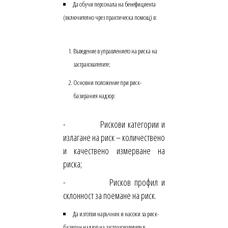
Да обучи персонала на бенефициента
(включително чрез практическа помощ) в:
Въведение в управлението на риска на
застрахователите;
Основни положение при риск-
базирания надзор:
- Рискови категории и
излагане на риск – количествено
и качествено измерване на
риска;
- Рисков профил и
склонност за поемане на риск.
Да изготви наръчник и насоки за риск-
базиран надзор на застрахователите в