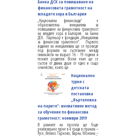
Банка ДСК за повишаване на
финансовата грамотност на
младите хора в България
„Национална финансиада“ e
образователна инициатива за
повишаване на финансовата грамотност
на младите хора в България на Банка
ДСК. Партньор е фондация „Инициатива
за финансова грамотност“. Първото
издание на инициативата ще се проведе
под формата на състезание между
гимназисти на възраст 16 - 19 години и
техните родители. Всеки екип ще се
състои от двама души от едно и също
семейство, които ще
Национално
турне с
детската
постановка
„Въртележка
на парите“: иновативен метод
за обучение по финансова
грамотност: ноември 2019
В рамките на проекта ще бъде
реализирано турне в 4 града в страната –
Русе, Велико Търново, Варна, Монтана –