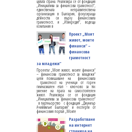
цялата страна. Реализира се от фондация
„Инициатива за финансова грамотност“,
единствената неправителствена
организация в България, фокусираща
дейността си върху финансовата
грамотност, и „Изикредит“, водеща
компания в
Проект „Моят
живот, моите
финанси“ –
финансова
грамотност
за младежи“
Проектът „Моят живот, моите финанси“
– финансова грамотност за младежи“
цели повишаване на финансовата
грамотност на ученици от горен
гимназиален етап - ключово за тях
умение на прага на самостоятелен
живот. Реализира се от фондация
„Инициатива за финансова грамотност“
в партньорство с фондация „Джуниър
Ачийвмънт България“ и експерти от
финансовия портал „Моите
Разработване
на интернет
страница на