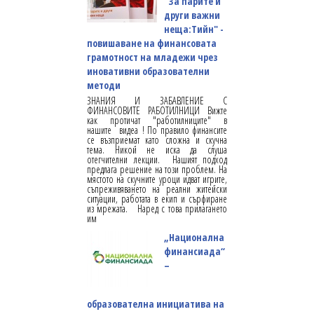
"За парите и
други важни
неща:Тийн" -
повишаване на финансовата
грамотност на младежи чрез
иновативни образователни
методи
ЗНАНИЯ И ЗАБАВЛЕНИЕ С
ФИНАНСОВИТЕ РАБОТИЛНИЦИ Вижте
как протичат "работилниците" в
нашите видеа ! По правило финансите
се възприемат като сложна и скучна
тема. Никой не иска да слуша
отегчителни лекции. Нашият подход
предлага решение на този проблем. На
мястото на скучните уроци идват игрите,
съпреживяването на реални житейски
ситуации, работата в екип и сърфиране
из мрежата. Наред с това прилагането
им
„Национална
финансиада“
–
образователна инициатива на