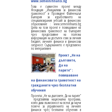
www.semeinifinansi.bg
Това е съвместен проект между
Фондация „Инициатива за финансова
грамотност“ и Провидент Файненшъл
България за изработването на
специализирания уебсайт за финансово
образование : www.semeinifinansi.bg
Целта на този проект е повишаване на
финансовата грамотност на българите
чрез предоставяне на полезна
информация на достъпен език за личния
бюджет, личните финанси и финансова
сигурност. Съдържанието е представено
по интерактивен
Проект „Не на
дълговете,
Да на
парите” :
повишаване
на финансовата грамотност на
гражданите чрез безплатни
обучения
Проектът „Не на дълговете, Да на парите”
представлява национална програма,
която дава възможност на всеки да научи
повече за управлението на личните
финанси чрез безплатни обучения в