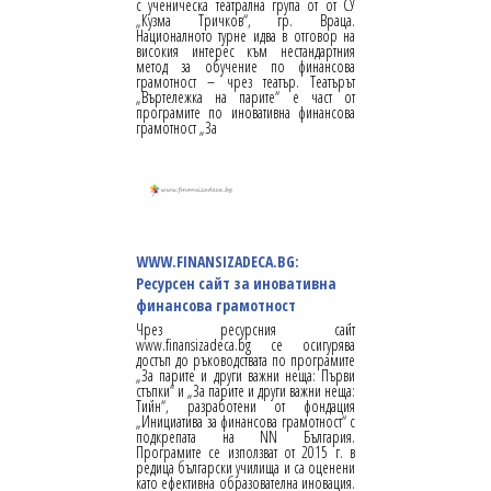
с ученическа театрална група от от СУ
„Кузма Тричков“, гр. Враца.
Националното турне идва в отговор на
високия интерес към нестандартния
метод за обучение по финансова
грамотност – чрез театър. Театърът
„Въртележка на парите“ е част от
програмите по иновативна финансова
грамотност „За
WWW.FINANSIZADECA.BG:
Ресурсен сайт за иновативна
финансова грамотност
Чрез ресурсния сайт
www.finansizadeca.bg се осигурява
достъп до ръководствата по програмите
„За парите и други важни неща: Първи
стъпки“ и „За парите и други важни неща:
Тийн“, разработени от фондация
„Инициатива за финансова грамотност“ с
подкрепата на NN България.
Програмите се използват от 2015 г. в
редица български училища и са оценени
като ефективна образователна иновация.