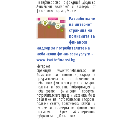
в партньорство с фондация „Джуниър
Ачийвмънт България“ и експерти от
финансовия портал „Моите
Разработване
на интернет
страница на
Комисията за
финансов
надзор за потребителите на
небанкови финансови услуги -
www.tvoitefinansi.bg
Интернет
страницата www.tvoitefinansi.bg на
Комисията за финансов надзор е
предназначена за потребителите на
небанкови финансови услуги.Тя съдържа
полезна и достъпна информация за
небанковите финансови продукти,
потребителските права и механизмите за
решаване на потребителски спорове,
полезни съвети, практически казуси и
тестове за проверка на финансовите
познания. Сред най-интересните
рубрики са : - „Финансови