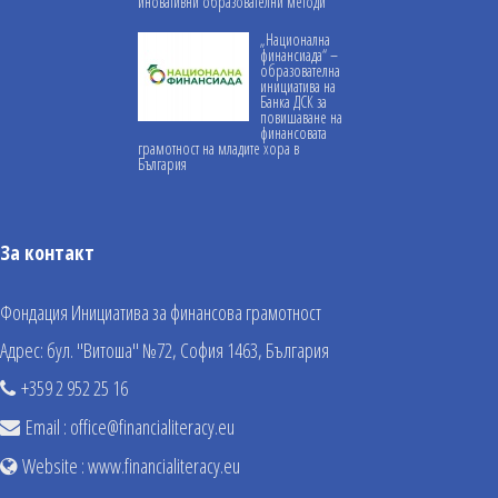
иновативни образователни методи
„Национална
финансиада“ –
образователна
инициатива на
Банка ДСК за
повишаване на
финансовата
грамотност на младите хора в
България
За контакт
Фондация Инициатива за финансова грамотност
Адрес: бул. "Витоша" №72, София 1463, България
+359 2 952 25 16
Email :
office@financialiteracy.eu
Website :
www.financialiteracy.eu