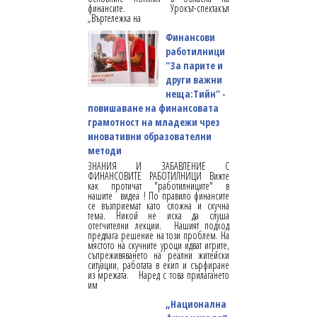
финансите. Урокът-спектакъл
„Въртележка на
Финансови
работилници
"За парите и
други важни
неща:Тийн" -
повишаване на финансовата
грамотност на младежи чрез
иновативни образователни
методи
ЗНАНИЯ И ЗАБАВЛЕНИЕ С
ФИНАНСОВИТЕ РАБОТИЛНИЦИ Вижте
как протичат "работилниците" в
нашите видеа ! По правило финансите
се възприемат като сложна и скучна
тема. Никой не иска да слуша
отегчителни лекции. Нашият подход
предлага решение на този проблем. На
мястото на скучните уроци идват игрите,
съпреживяването на реални житейски
ситуации, работата в екип и сърфиране
из мрежата. Наред с това прилагането
им
„Национална