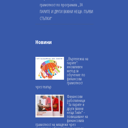
грамотност по програмата „ЗА
ПАРИТЕ И ДРУГИ ВАЖНИ НЕЩА: ПЪРВИ
СТЪПКИ“
Новини
„Въртележка на
парите“:
иновативен
метод за
обучение по
финансова
грамотност
чрез театър
Финансови
работилници
"За парите и
други важни
неща:Тийн" -
повишаване на
финансовата
грамотност на младежи чрез