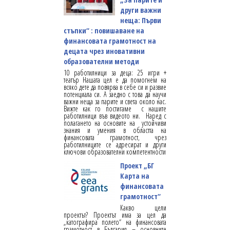
други важни
неща: Първи
стъпки“ : повишаване на
финансовата грамотност на
децата чрез иновативни
образователни методи
10 работилници за деца: 25 игри +
театър Нашата цел е да помогнем на
всяко дете да повярва в себе си и развие
потенциала си. А заедно с това да научи
важни неща за парите и света около нас.
Вижте как го постигаме с нашите
работилници във видеото ни. Наред с
полагането на основите на устойчиви
знания и умения в областта на
финансовата грамотност, чрез
работилниците се адресират и други
ключови образователни компетентности
Проект „БГ
Карта на
финансовата
грамотност“
Какво цели
проектът? Проектът има за цел да
„катографира полето“ на финансовата
грамотност в България – основните