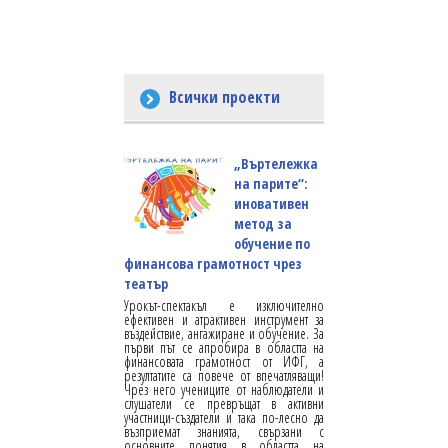
Всички проекти
„Въртележка
на парите“:
иновативен
метод за
обучение по
финансова грамотност чрез
театър
Урокът-спектакъл е изключително
ефективен и атрактивен инструмент за
въздействие, ангажиране и обучение. За
първи път се апробира в областта на
финансовата грамотност от ИФГ, а
резултатите са повече от впечатляващи!
Чрез него учениците от наблюдатели и
слушатели се превръщат в активни
участници-създатели и така по-лесно да
възприемат знанията, свързани с
основните понятия в областта на