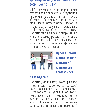
2009 – Lot 10 на ЕК)
ИФГ в качеството си на подизпълнител
отговаря за постигането на резултатите в
проектния договор и за тяхното
качество. Бенефициент по проекта е
Агенцията за застрахователен надзор на
Черна гора, а възложител – Делегацията
на Европейския Съюз в Черна гора.
Проектът започна през ноември 2013 г.
и през осемте месеца на неговото
изпълнение ИФГ се ангажира да
извърши следните дейности: Да направи
оценка на черногорското
Проект „Моят
живот, моите
финанси“ –
финансова
грамотност
за младежи“
Проектът „Моят живот, моите финанси“
– финансова грамотност за младежи“
цели повишаване на финансовата
грамотност на ученици от горен
гимназиален етап - ключово за тях
умение на прага на самостоятелен
живот. Реализира се от фондация
„Инициатива за финансова грамотност“