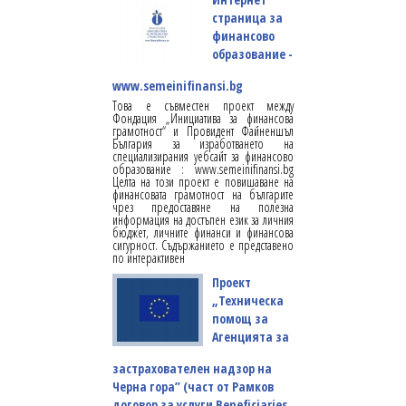
страница за
финансово
образование -
www.semeinifinansi.bg
Това е съвместен проект между
Фондация „Инициатива за финансова
грамотност“ и Провидент Файненшъл
България за изработването на
специализирания уебсайт за финансово
образование : www.semeinifinansi.bg
Целта на този проект е повишаване на
финансовата грамотност на българите
чрез предоставяне на полезна
информация на достъпен език за личния
бюджет, личните финанси и финансова
сигурност. Съдържанието е представено
по интерактивен
Проект
„Техническа
помощ за
Агенцията за
застрахователен надзор на
Черна гора” (част от Рамков
договор за услуги Beneficiaries