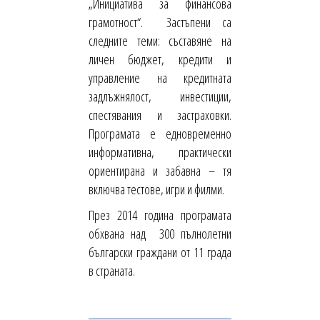
„Инициатива за финансова
грамотност“. Застъпени са
следните теми: съставяне на
личен бюджет, кредити и
управление на кредитната
задлъжнялост, инвестиции,
спестявания и застраховки.
Програмата е едновременно
информативна, практически
ориентирана и забавна – тя
включва тестове, игри и филми.
През 2014 година програмата
обхвана над 300 пълнолетни
български граждани от 11 града
в страната.