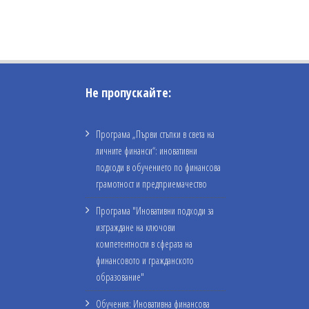
Не пропускайте:
Програма „Първи стъпки в света на
личните финанси“: иновативни
подходи в обучението по финансова
грамотност и предприемачество
Програма "Иновативни подходи за
изграждане на ключови
компетентности в сферата на
финансовото и гражданското
образование"
Обучения: Иновативна финансова