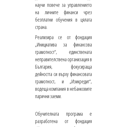
научи повече за управлението
на личните финанси чрез
безплатни обучения в цялата
страна.
Реализира се от фондация
„Инициатива за финансова
грамотност“, единствената
неправителствена организация в
България, фокусираща
дейността си върху финансовата
грамотност, и „Изикредит“,
водеща компания в небанковите
парични заеми.
Обучителната програма е
разработена от фондация