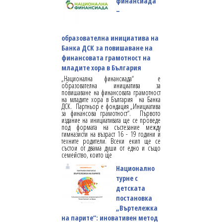
финансиада“
–
образователна инициатива на
Банка ДСК за повишаване на
финансовата грамотност на
младите хора в България
„Национална финансиада“ e
образователна инициатива за
повишаване на финансовата грамотност
на младите хора в България на Банка
ДСК. Партньор е фондация „Инициатива
за финансова грамотност“. Първото
издание на инициативата ще се проведе
под формата на състезание между
гимназисти на възраст 16 - 19 години и
техните родители. Всеки екип ще се
състои от двама души от едно и също
семейство, които ще
Национално
турне с
детската
постановка
„Въртележка
на парите“: иновативен метод