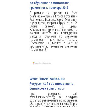
за обучение по финансова
грамотност: ноември 2019
В рамките на проекта ще бъде
реализирано турне в 4 града в страната –
Русе, Велико Търново, Варна, Монтана –
с ученическа театрална група от от СУ
„Кузма Тричков“, гр. Враца.
Националното турне идва в отговор на
високия интерес към нестандартния
метод за обучение по финансова
грамотност – чрез театър. Театърът
„Въртележка на парите“ е част от
програмите по иновативна финансова
грамотност „За
WWW.FINANSIZADECA.BG:
Ресурсен сайт за иновативна
финансова грамотност
Чрез ресурсния сайт
www.finansizadeca.bg се осигурява
достъп до ръководствата по програмите
„За парите и други важни неща: Първи
стъпки“ и „За парите и други важни неща: