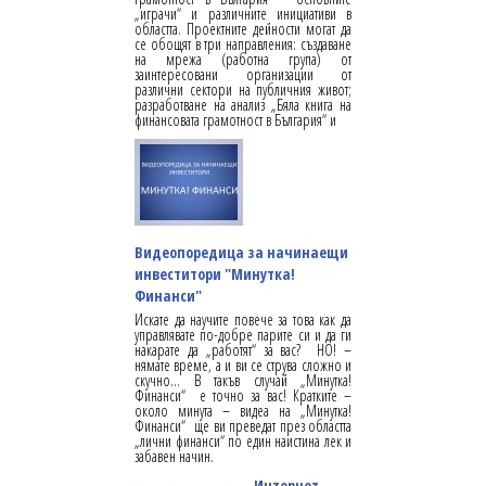
„играчи“ и различните инициативи в
областта. Проектните дейности могат да
се обощят в три направления: създаване
на мрежа (работна група) от
заинтересовани организации от
различни сектори на публичния живот;
разработване на анализ „Бяла книга на
финансовата грамотност в България“ и
Видеопоредица за начинаещи
инвеститори "Минутка!
Финанси"
Искате да научите повече за това как да
управлявате по-добре парите си и да ги
накарате да „работят“ за вас? НО! –
нямате време, а и ви се струва сложно и
скучно… В такъв случай „Минутка!
Финанси“ е точно за вас! Кратките –
около минута – видеа на „Минутка!
Финанси“ ще ви преведат през областта
„лични финанси“ по един наистина лек и
забавен начин.
Интернет