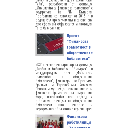
Тийн“, разработени от фондация
„Инициатива за финансова грамотност“ с
подкрепата на NN България.
Програмите се използват от 2015 г. в
редица български училища и са оценени
като ефективна образователна иновация.
Те са базирани на
Проект
"Финансова
грамотност в
обществените
библиотеки"
ИФГ е експертен партньор на фондация
„Глобални библиотеки - България“ в
международния проект „Финансова
грамотност в обществените
библиотеки”, финансиран по Програма
Еразъм+ на Европейската Комисия.
Основната му цел да повиши нивото на
финансова грамотност на възрастните
хора, използвайки нов подход и
огромния потенциал на обществените
библиотеки като центрове за
неформално образование и учене през
Финансови
работилници
„За парите и